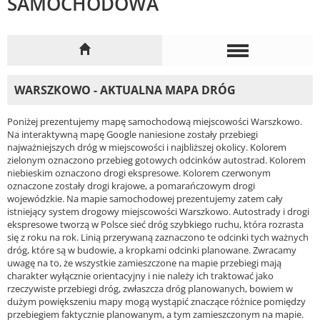
SAMOCHODOWA
WARSZKOWO - AKTUALNA MAPA DRÓG
Poniżej prezentujemy mapę samochodową miejscowości Warszkowo.
Na interaktywną mapę Google naniesione zostały przebiegi
najważniejszych dróg w miejscowości i najbliższej okolicy. Kolorem
zielonym oznaczono przebieg gotowych odcinków autostrad. Kolorem
niebieskim oznaczono drogi ekspresowe. Kolorem czerwonym
oznaczone zostały drogi krajowe, a pomarańczowym drogi
wojewódzkie. Na mapie samochodowej prezentujemy zatem cały
istniejący system drogowy miejscowości Warszkowo. Autostrady i drogi
ekspresowe tworzą w Polsce sieć dróg szybkiego ruchu, która rozrasta
się z roku na rok. Linią przerywaną zaznaczono te odcinki tych ważnych
dróg, które są w budowie, a kropkami odcinki planowane. Zwracamy
uwagę na to, że wszystkie zamieszczone na mapie przebiegi mają
charakter wyłącznie orientacyjny i nie należy ich traktować jako
rzeczywiste przebiegi dróg, zwłaszcza dróg planowanych, bowiem w
dużym powiększeniu mapy mogą wystąpić znaczące różnice pomiędzy
przebiegiem faktycznie planowanym, a tym zamieszczonym na mapie.