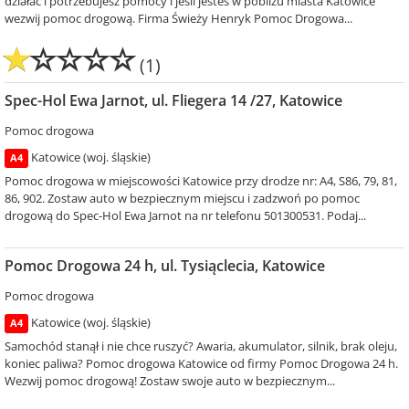
działać i potrzebujesz pomocy i jeśli jestes w pobliżu miasta Katowice
wezwij pomoc drogową. Firma Świeży Henryk Pomoc Drogowa...
(1)
Spec-Hol Ewa Jarnot, ul. Fliegera 14 /27, Katowice
Pomoc drogowa
Katowice (woj. śląskie)
A4
Pomoc drogowa w miejscowości Katowice przy drodze nr: A4, S86, 79, 81,
86, 902. Zostaw auto w bezpiecznym miejscu i zadzwoń po pomoc
drogową do Spec-Hol Ewa Jarnot na nr telefonu 501300531. Podaj...
Pomoc Drogowa 24 h, ul. Tysiąclecia, Katowice
Pomoc drogowa
Katowice (woj. śląskie)
A4
Samochód stanął i nie chce ruszyć? Awaria, akumulator, silnik, brak oleju,
koniec paliwa? Pomoc drogowa Katowice od firmy Pomoc Drogowa 24 h.
Wezwij pomoc drogową! Zostaw swoje auto w bezpiecznym...