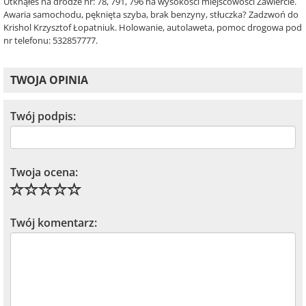
Utknąłeś na drodze nr: 78, 791, 796 na wysokości miejscowości Zawiercie.
Awaria samochodu, pęknięta szyba, brak benzyny, stłuczka? Zadzwoń do
Krishol Krzysztof Łopatniuk. Holowanie, autolaweta, pomoc drogowa pod
nr telefonu: 532857777.
TWOJA OPINIA
Twój podpis:
Twoja ocena:
Twój komentarz: