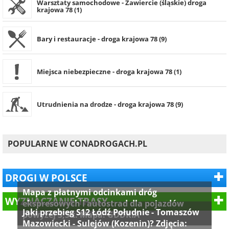
Warsztaty samochodowe - Zawiercie (śląskie) droga
krajowa 78 (1)
Bary i restauracje - droga krajowa 78 (9)
Miejsca niebezpieczne - droga krajowa 78 (1)
Utrudnienia na drodze - droga krajowa 78 (9)
POPULARNE W CONADROGACH.PL
DROGI W POLSCE
Mapa z płatnymi odcinkami dróg
WYZNACZANIE TRASY
ekspresowych i autostrad dla pojazdów
Jaki przebieg S12 Łódź Południe - Tomaszów
powyżej 3,5 t. Mapa: GDDKIA
Mazowiecki - Sulejów (Kozenin)? Zdjęcia: