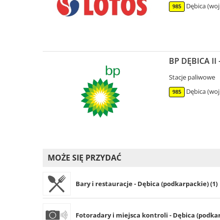
Dębica (woj
985
BP DĘBICA II 
Stacje paliwowe
Dębica (woj
985
MOŻE SIĘ PRZYDAĆ
Bary i restauracje - Dębica (podkarpackie) (1)
Fotoradary i miejsca kontroli - Dębica (podkar