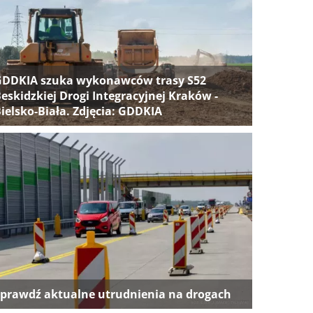
GDDKIA szuka wykonawców trasy S52
eskidzkiej Drogi Integracyjnej Kraków -
ielsko-Biała. Zdjęcia: GDDKIA
prawdź aktualne utrudnienia na drogach