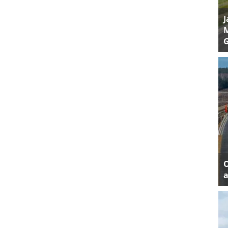
J
M
a