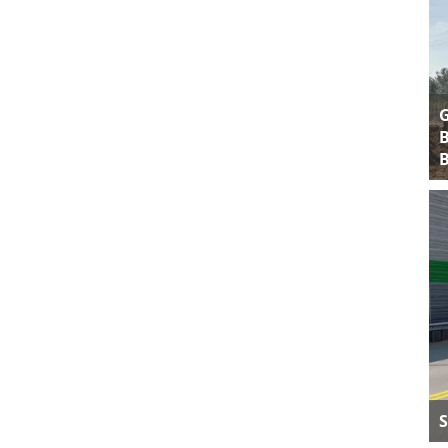
B
B
S