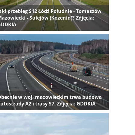
aki przebieg S12 Łódź Południe - Tomaszów
azowiecki - Sulejów (Kozenin)? Zdjęcia:
GDDKIA
Obecnie w woj. mazowieckim trwa budowa
utostrady A2 i trasy S7. Zdjęcia: GDDKIA