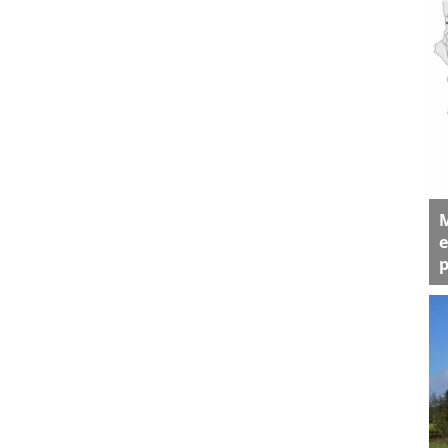
M
e
p