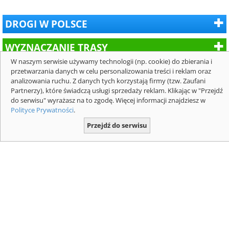
DROGI W POLSCE
WYZNACZANIE TRASY
W naszym serwisie używamy technologii (np. cookie) do zbierania i
przetwarzania danych w celu personalizowania treści i reklam oraz
analizowania ruchu. Z danych tych korzystają firmy (tzw. Zaufani
Partnerzy), które świadczą usługi sprzedaży reklam. Klikając w "Przejdź
do serwisu" wyrażasz na to zgodę. Więcej informacji znajdziesz w
Polityce Prywatności
.
Przejdź do serwisu
Mapa z płatnymi odcinkami dróg
ekspresowych i autostrad dla pojazdów