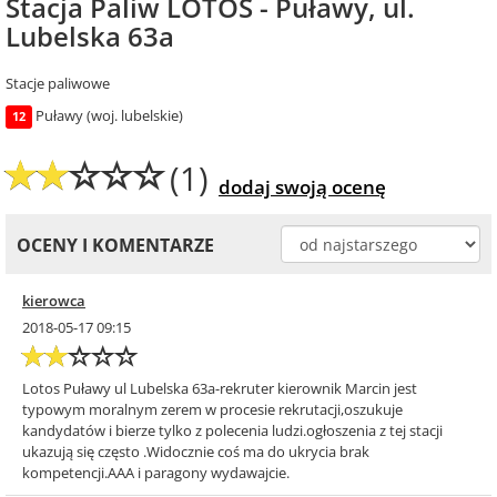
Stacja Paliw LOTOS - Puławy, ul.
Lubelska 63a
Stacje paliwowe
Puławy (woj. lubelskie)
12
(1)
dodaj swoją ocenę
OCENY I KOMENTARZE
kierowca
2018-05-17 09:15
Lotos Puławy ul Lubelska 63a-rekruter kierownik Marcin jest
typowym moralnym zerem w procesie rekrutacji,oszukuje
kandydatów i bierze tylko z polecenia ludzi.ogłoszenia z tej stacji
ukazują się często .Widocznie coś ma do ukrycia brak
kompetencji.AAA i paragony wydawajcie.