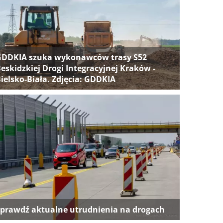
GDDKIA szuka wykonawców trasy S52
eskidzkiej Drogi Integracyjnej Kraków -
ielsko-Biała. Zdjęcia: GDDKIA
prawdź aktualne utrudnienia na drogach