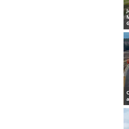
J
M
a