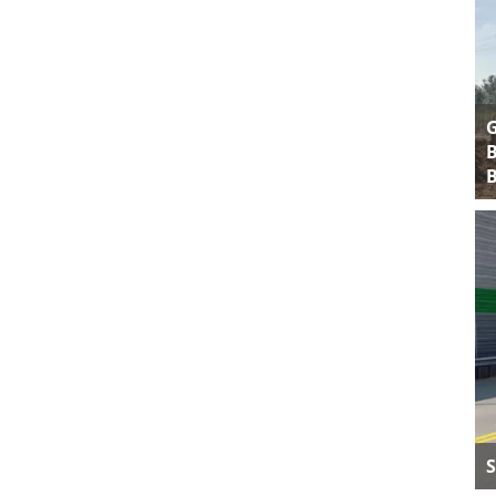
B
B
S