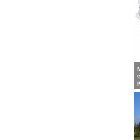
M
e
p