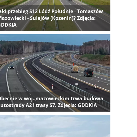
aki przebieg S12 Łódź Południe - Tomaszów
azowiecki - Sulejów (Kozenin)? Zdjęcia:
GDDKIA
Obecnie w woj. mazowieckim trwa budowa
utostrady A2 i trasy S7. Zdjęcia: GDDKIA