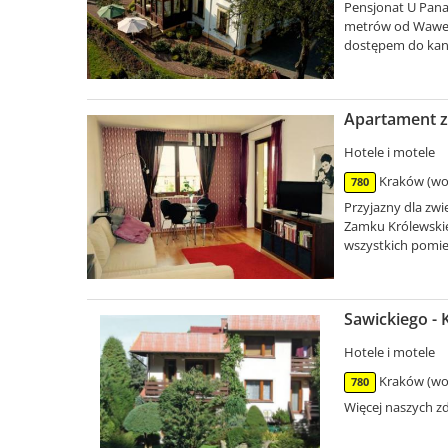
Pensjonat U Pana 
metrów od Wawelu
dostępem do kana
Apartament z
Hotele i motele
Kraków (woj
780
Przyjazny dla zwi
Zamku Królewskie
wszystkich pomie
Sawickiego -
Hotele i motele
Kraków (woj
780
Więcej naszych zd