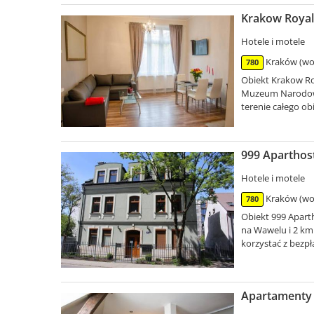
Krakow Royal
Hotele i motele
Kraków (woj
780
Obiekt Krakow Ro
Muzeum Narodoweg
terenie całego ob
999 Aparthost
Hotele i motele
Kraków (woj
780
Obiekt 999 Apart
na Wawelu i 2 km
korzystać z bezp
Apartamenty 