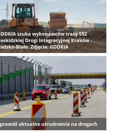
GDDKIA szuka wykonawców trasy S52
eskidzkiej Drogi Integracyjnej Kraków -
ielsko-Biała. Zdjęcia: GDDKIA
prawdź aktualne utrudnienia na drogach