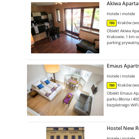
Akiwa Aparta
Hotele i motele
Kraków (woj
780
Obiekt Akiwa Apa
Krakowie, 1 km od
parking prywatny
Emaus Apartm
Hotele i motele
Kraków (woj
780
Obiekt Emaus Ap
parku Błonia i 4
bezpłatnego WiFi.
Hostel New R
Hotele i motele