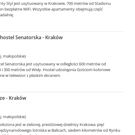
ty Styl jest usytuowany w Krakowie, 700 metrów od Stadionu
 on bezpłatne WiFi. Wszystkie apartamenty obejmują część
adalnię.
hostel Senatorska - Kraków
. małopolskie)
el Senatorska jest usytuowany w odległości 600 metrów od
i i 300 metrów od Wisły. Hostel udostępnia Gościom kolorowe
e w telewizor z płaskim ekranem.
ze - Kraków
. małopolskie)
ołożona jest w zielonej, prestiżowej dzielnicy Krakowa: pięć
ędzynarodowego lotniska w Balicach, siedem kilometrów od Rynku