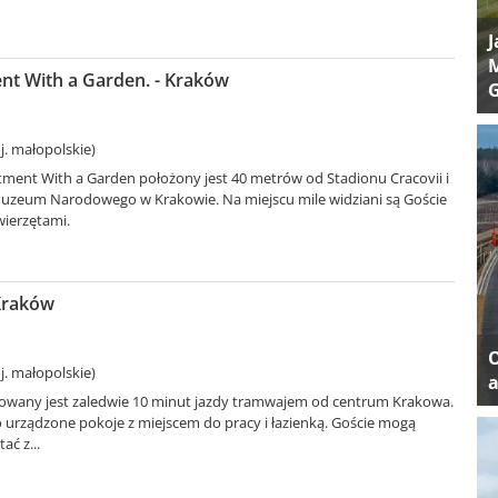
J
M
t With a Garden. - Kraków
. małopolskie)
ment With a Garden położony jest 40 metrów od Stadionu Cracovii i
zeum Narodowego w Krakowie. Na miejscu mile widziani są Goście
wierzętami.
 Kraków
. małopolskie)
a
uowany jest zaledwie 10 minut jazdy tramwajem od centrum Krakowa.
 urządzone pokoje z miejscem do pracy i łazienką. Goście mogą
ać z...