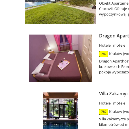
Obiekt Apartamen
Cracovii. Oferuje
wypoczynkową i j
Dragon Apart
Hotele i motele
Kraków (woj
780
Dragon Aparthost
krakowskich Błon
pokoje wyposażon
Villa Zakamyc
Hotele i motele
Kraków (woj
780
Villa Zakamycze p
kilometrów od mi