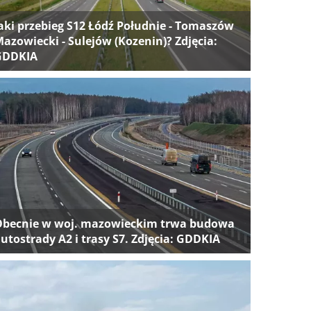
aki przebieg S12 Łódź Południe - Tomaszów
azowiecki - Sulejów (Kozenin)? Zdjęcia:
GDDKIA
Obecnie w woj. mazowieckim trwa budowa
utostrady A2 i trasy S7. Zdjęcia: GDDKIA