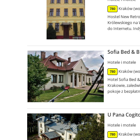
Kraków (woj
780
Hostel New Retro
Królewskiego na 
do Internetu. Ind
Sofia Bed & B
Hotele i motele
Kraków (woj
780
Hotel Sofia Bed &
Krakowie, zaledwi
pokoje z bezpłatn
U Pana Cogit
Hotele i motele
Kraków (woj
780