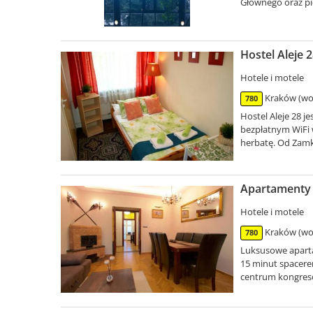
Głównego oraz pi
Hostel Aleje 
Hotele i motele
Kraków (woj
780
Hostel Aleje 28 
bezpłatnym WiFi 
herbatę. Od Zamk
Apartamenty 
Hotele i motele
Kraków (woj
780
Luksusowe apart
15 minut spacer
centrum kongreso