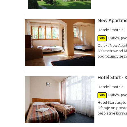
New Apartmen
Hotele i motele
Kraków (woj
780
Obiekt New Apart
800 metrów od Mu
podróżujący ze z
Hotel Start -
Hotele i motele
Kraków (woj
780
Hotel Start usyt
Oferuje on prosto
bezpłatnie korzyst