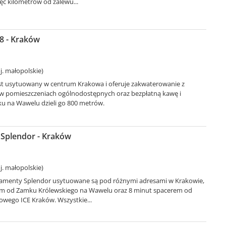
ęć kilometrów od zalewu...
28 - Kraków
. małopolskie)
jest usytuowany w centrum Krakowa i oferuje zakwaterowanie z
w pomieszczeniach ogólnodostępnych oraz bezpłatną kawę i
u na Wawelu dzieli go 800 metrów.
Splendor - Kraków
. małopolskie)
amenty Splendor usytuowane są pod różnymi adresami w Krakowie,
em od Zamku Królewskiego na Wawelu oraz 8 minut spacerem od
wego ICE Kraków. Wszystkie...