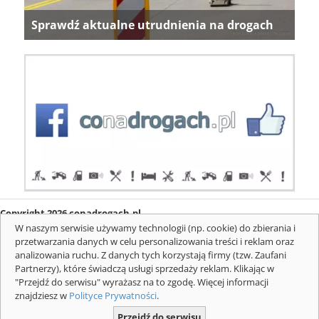
Sprawdź aktualne utrudnienia na drogach
Copyright 2026 conadrogach.pl
O firmie
Redakcja
Regulamin
Informacje o cookies
W naszym serwisie używamy technologii (np. cookie) do zbierania i
Mapa serwisu
Komunikaty
przetwarzania danych w celu personalizowania treści i reklam oraz
analizowania ruchu. Z danych tych korzystają firmy (tzw. Zaufani
Partnerzy), które świadczą usługi sprzedaży reklam. Klikając w
"Przejdź do serwisu" wyrażasz na to zgodę. Więcej informacji
znajdziesz w
Polityce Prywatności
.
Przejdź do serwisu