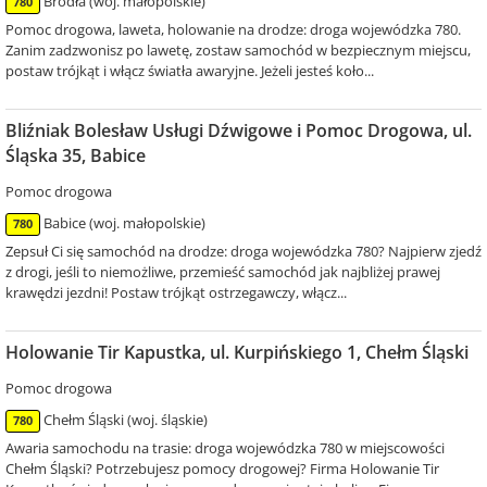
Brodła (woj. małopolskie)
780
Pomoc drogowa, laweta, holowanie na drodze: droga wojewódzka 780.
Zanim zadzwonisz po lawetę, zostaw samochód w bezpiecznym miejscu,
postaw trójkąt i włącz światła awaryjne. Jeżeli jesteś koło...
Bliźniak Bolesław Usługi Dźwigowe i Pomoc Drogowa, ul.
Śląska 35, Babice
Pomoc drogowa
Babice (woj. małopolskie)
780
Zepsuł Ci się samochód na drodze: droga wojewódzka 780? Najpierw zjedź
z drogi, jeśli to niemożliwe, przemieść samochód jak najbliżej prawej
krawędzi jezdni! Postaw trójkąt ostrzegawczy, włącz...
Holowanie Tir Kapustka, ul. Kurpińskiego 1, Chełm Śląski
Pomoc drogowa
Chełm Śląski (woj. śląskie)
780
Awaria samochodu na trasie: droga wojewódzka 780 w miejscowości
Chełm Śląski? Potrzebujesz pomocy drogowej? Firma Holowanie Tir