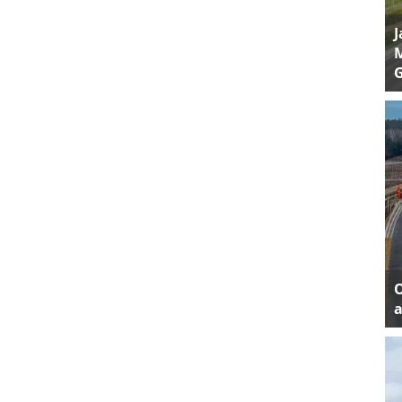
J
M
a