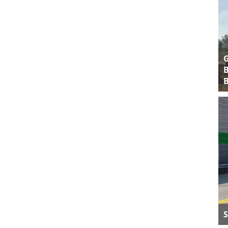
B
B
S