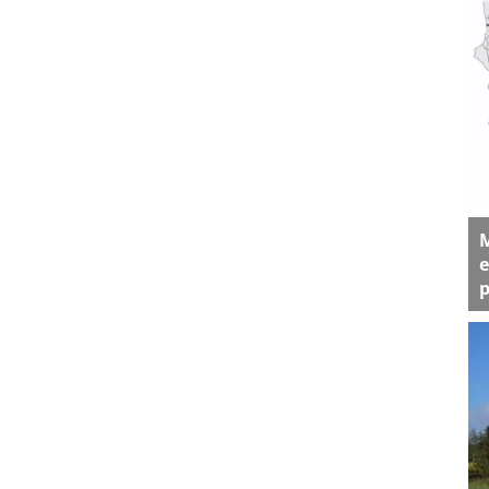
M
e
p