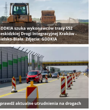
GDDKIA szuka wykonawców trasy S52
eskidzkiej Drogi Integracyjnej Kraków -
ielsko-Biała. Zdjęcia: GDDKIA
prawdź aktualne utrudnienia na drogach