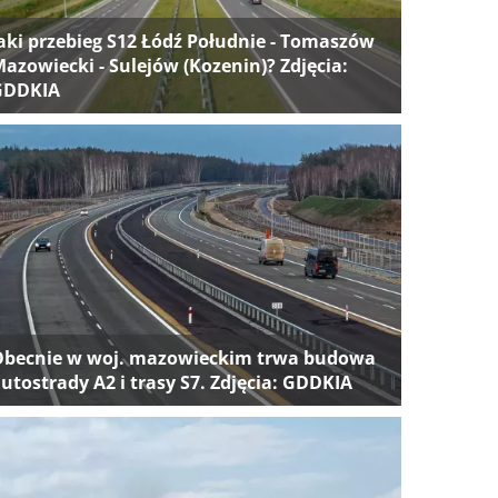
aki przebieg S12 Łódź Południe - Tomaszów
azowiecki - Sulejów (Kozenin)? Zdjęcia:
GDDKIA
Obecnie w woj. mazowieckim trwa budowa
utostrady A2 i trasy S7. Zdjęcia: GDDKIA