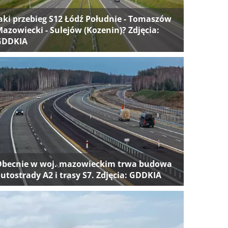
aki przebieg S12 Łódź Południe - Tomaszów
azowiecki - Sulejów (Kozenin)? Zdjęcia:
GDDKIA
Obecnie w woj. mazowieckim trwa budowa
utostrady A2 i trasy S7. Zdjęcia: GDDKIA