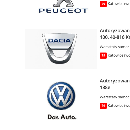
Katowice (woj
79
Autoryzowany 
100, 40-816 K
Warsztaty samo
Katowice (woj
79
Autoryzowany
188e
Warsztaty samo
Katowice (woj
79