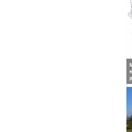
M
e
p