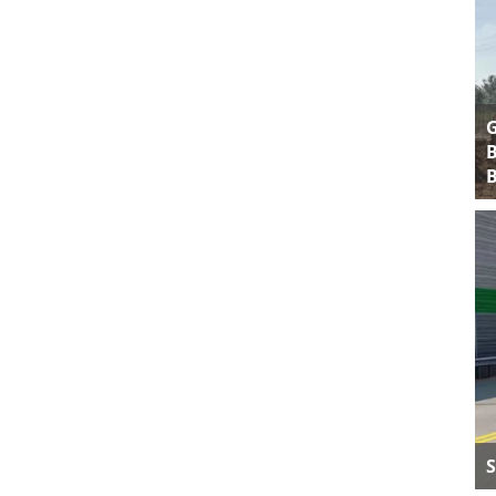
B
B
S