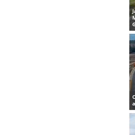
J
M
a