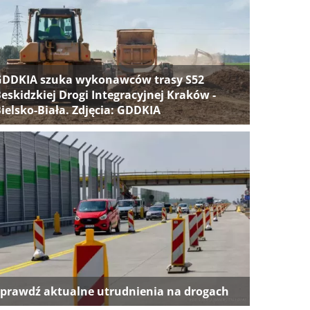
GDDKIA szuka wykonawców trasy S52
eskidzkiej Drogi Integracyjnej Kraków -
ielsko-Biała. Zdjęcia: GDDKIA
prawdź aktualne utrudnienia na drogach