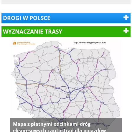
DROGI W POLSCE
WYZNACZANIE TRASY
Mapa z płatnymi odcinkami dróg
ekspresowych i autostrad dla pojazdów