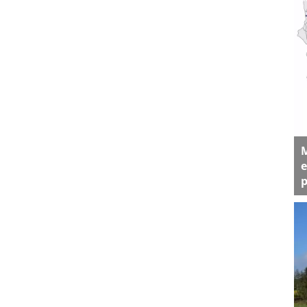
M
e
p