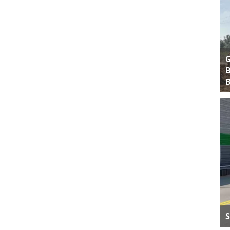
B
B
S