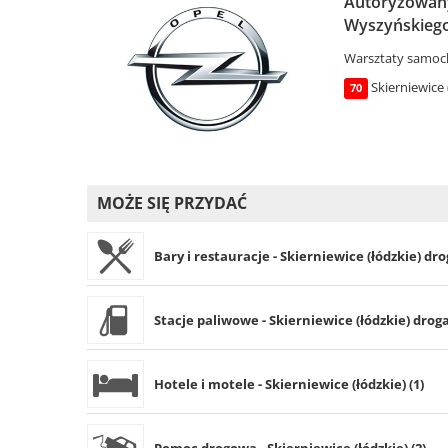
Autoryzowany 
Wyszyńskiego 
Warsztaty samo
Skierniewice 
70
MOŻE SIĘ PRZYDAĆ
Bary i restauracje - Skierniewice (łódzkie) dro
Stacje paliwowe - Skierniewice (łódzkie) droga
Hotele i motele - Skierniewice (łódzkie) (1)
Pomoc drogowa - Skierniewice (łódzkie) (2)