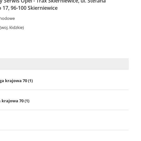
Serwis Opel - Trax Skierniewice, ul. Stefana
17, 96-100 Skierniewice
chodowe
(woj. łódzkie)
ga krajowa 70 (1)
 krajowa 70 (1)