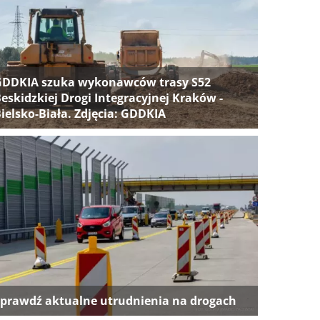
GDDKIA szuka wykonawców trasy S52
eskidzkiej Drogi Integracyjnej Kraków -
ielsko-Biała. Zdjęcia: GDDKIA
prawdź aktualne utrudnienia na drogach