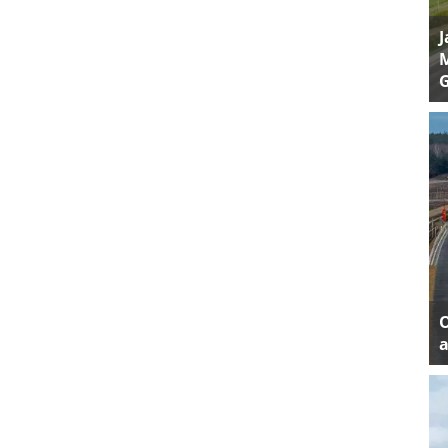
J
M
a