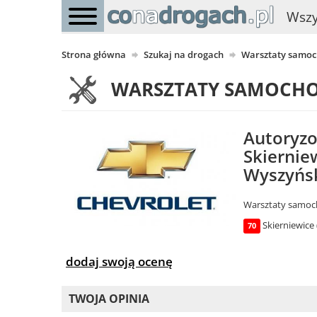
Wszy
Strona główna
Szukaj na drogach
Warsztaty samo
WARSZTATY SAMOCH
Autoryzo
Skiernie
Wyszyńsk
Warsztaty samo
Skierniewice 
70
dodaj swoją ocenę
TWOJA OPINIA