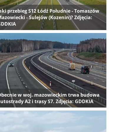
aki przebieg S12 Łódź Południe - Tomaszów
azowiecki - Sulejów (Kozenin)? Zdjęcia:
GDDKIA
Obecnie w woj. mazowieckim trwa budowa
utostrady A2 i trasy S7. Zdjęcia: GDDKIA