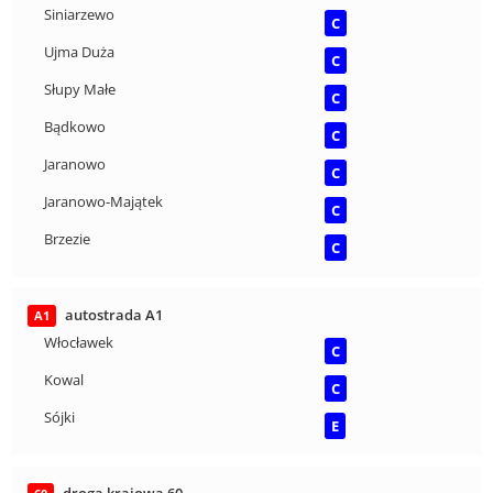
Siniarzewo
C
Ujma Duża
C
Słupy Małe
C
Bądkowo
C
Jaranowo
C
Jaranowo-Majątek
C
Brzezie
C
autostrada A1
A1
Włocławek
C
Kowal
C
Sójki
E
droga krajowa 60