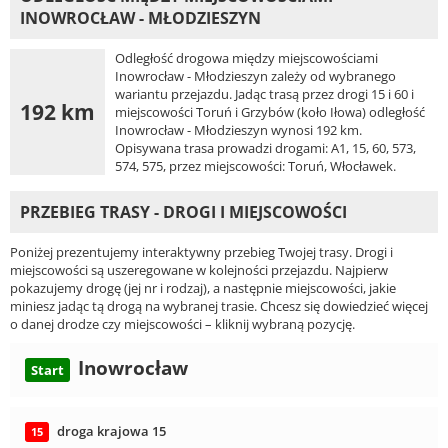
INOWROCŁAW - MŁODZIESZYN
Odległość drogowa między miejscowościami
Inowrocław - Młodzieszyn zależy od wybranego
wariantu przejazdu. Jadąc trasą przez drogi 15 i 60 i
192 km
miejscowości Toruń i Grzybów (koło Iłowa) odległość
Inowrocław - Młodzieszyn wynosi 192 km.
Opisywana trasa prowadzi drogami: A1, 15, 60, 573,
574, 575, przez miejscowości: Toruń, Włocławek.
PRZEBIEG TRASY - DROGI I MIEJSCOWOŚCI
Poniżej prezentujemy interaktywny przebieg Twojej trasy. Drogi i
miejscowości są uszeregowane w kolejności przejazdu. Najpierw
pokazujemy drogę (jej nr i rodzaj), a następnie miejscowości, jakie
miniesz jadąc tą drogą na wybranej trasie. Chcesz się dowiedzieć więcej
o danej drodze czy miejscowości – kliknij wybraną pozycję.
Inowrocław
Start
droga krajowa 15
15