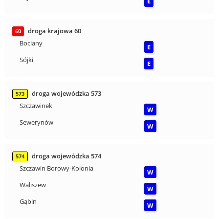
E
droga krajowa 60
60
Bociany
E
Sójki
E
droga wojewódzka 573
573
Szczawinek
W
Sewerynów
W
droga wojewódzka 574
574
Szczawin Borowy-Kolonia
W
Waliszew
W
Gąbin
W