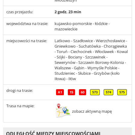
czas przejazdu:
2 godz. 23 min
województwa na trasie:
kujawsko-pomorskie - łódzkie -
mazowieckie
miejscowości na trasie:
Latkowo - Szadłowice - Wierzchosławice -
Gniewkowo - Suchatówka - Chorągiewka
- Toruń - Ciechocinek - Włocławek - Kowal
- Sójki - Bociany - Szczawinek -
Sewerynów - Szczawin Borowy-Kolonia -
Waliszew - Gąbin - Wymyśle Polskie -
Studzieniec - Słubice - Grzybów (koło
Iłowa) - Iłów
drogi na trasie:
A1
15
60
573
574
575
Trasa na mapie:
zobacz aktywną mapę
ODLEGŁOŚĆ MIĘDZY MIEJSCOWOŚCIAMI