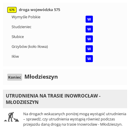
droga wojewódzka 575
575
Wymyśle Polskie
W
Studzieniec
W
Słubice
W
Grzybów (koło Iłowa)
W
Iłów
W
Młodzieszyn
Koniec
UTRUDNIENIA NA TRASIE INOWROCŁAW -
MŁODZIESZYN
Na drogach wskazanych poniżej mogą wystąpić utrudnienia
– sprawdź, czy utrudnienia wystąpią również podczas
przejazdu daną drogą na trasie Inowrocław - Młodzieszyn.