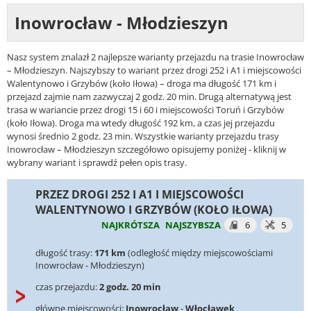
Inowrocław - Młodzieszyn
Nasz system znalazł 2 najlepsze warianty przejazdu na trasie Inowrocław
– Młodzieszyn. Najszybszy to wariant przez drogi 252 i A1 i miejscowości
Walentynowo i Grzybów (koło Iłowa) – droga ma długość 171 km i
przejazd zajmie nam zazwyczaj 2 godz. 20 min. Drugą alternatywą jest
trasa w wariancie przez drogi 15 i 60 i miejscowości Toruń i Grzybów
(koło Iłowa). Droga ma wtedy długość 192 km, a czas jej przejazdu
wynosi średnio 2 godz. 23 min. Wszystkie warianty przejazdu trasy
Inowrocław – Młodzieszyn szczegółowo opisujemy poniżej - kliknij w
wybrany wariant i sprawdź pełen opis trasy.
PRZEZ DROGI 252 I A1 I MIEJSCOWOŚCI
WALENTYNOWO I GRZYBÓW (KOŁO IŁOWA)
NAJKRÓTSZA
NAJSZYBSZA
6
5
długość trasy:
171 km
(odległość między miejscowościami
Inowrocław - Młodzieszyn)
czas przejazdu:
2 godz. 20 min
główne miejscowości:
Inowrocław
-
Włocławek