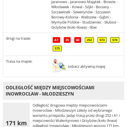
Jaranowo - Jaranowo-Majątek - Brzezie -
Włocławek - Kowal - Sójki - Bociany -
Szczawinek - Sewerynów - Szczawin
Borowy-Kolonia - Waliszew - Gąbin -
Wymyśle Polskie - Studzieniec - Słubice -
Grzybów (koło Iłowa) - Iłów
drogi na trasie:
A1
25
60
252
573
574
575
Trasa na mapie:
zobacz aktywną mapę
ODLEGŁOŚĆ MIĘDZY MIEJSCOWOŚCIAMI
INOWROCŁAW - MŁODZIESZYN
Odległość drogowa między miejscowościami
Inowrocław - Młodzieszyn zależy od wybranego
wariantu przejazdu. Jadąc trasą przez drogi 252 i A1 i
miejscowości Walentynowo i Grzybów (koło Iłowa)
171 km
odległość Inowrocław - Młodzieszyn wynosi 171 km.