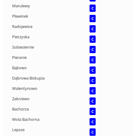
Marulewy
C
Pławinek
C
Radojewice
C
Pieczyska
C
Sobiesiernie
C
Pieranie
C
Bąkowo
C
Dąbrowa Biskupia
C
Walentynowo
C
Zakrzewo
C
Bachorza
C
Wola Bachorna
C
Lepsze
C