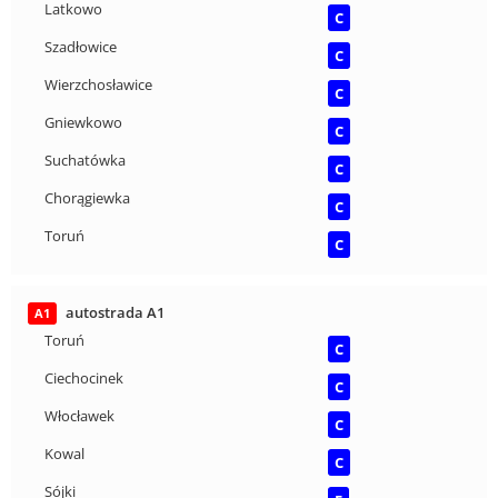
Latkowo
C
Szadłowice
C
Wierzchosławice
C
Gniewkowo
C
Suchatówka
C
Chorągiewka
C
Toruń
C
autostrada A1
A1
Toruń
C
Ciechocinek
C
Włocławek
C
Kowal
C
Sójki