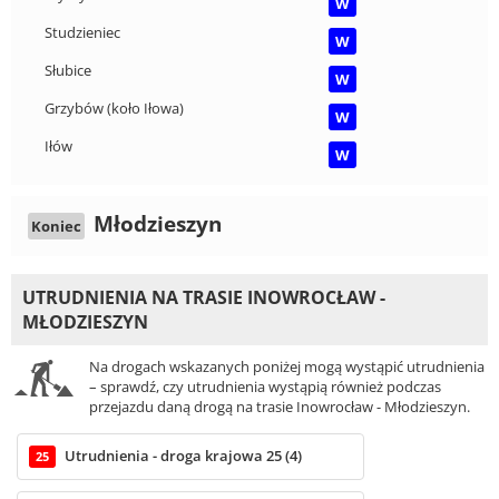
W
Studzieniec
W
Słubice
W
Grzybów (koło Iłowa)
W
Iłów
W
Młodzieszyn
Koniec
UTRUDNIENIA NA TRASIE INOWROCŁAW -
MŁODZIESZYN
Na drogach wskazanych poniżej mogą wystąpić utrudnienia
– sprawdź, czy utrudnienia wystąpią również podczas
przejazdu daną drogą na trasie Inowrocław - Młodzieszyn.
Utrudnienia - droga krajowa 25 (4)
25