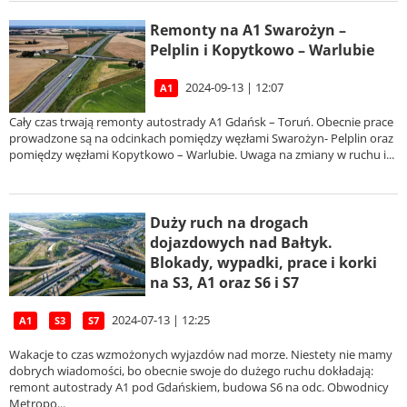
Remonty na A1 Swarożyn –
Pelplin i Kopytkowo – Warlubie
2024-09-13 | 12:07
A1
Cały czas trwają remonty autostrady A1 Gdańsk – Toruń. Obecnie prace
prowadzone są na odcinkach pomiędzy węzłami Swarożyn- Pelplin oraz
pomiędzy węzłami Kopytkowo – Warlubie. Uwaga na zmiany w ruchu i...
Duży ruch na drogach
dojazdowych nad Bałtyk.
Blokady, wypadki, prace i korki
na S3, A1 oraz S6 i S7
2024-07-13 | 12:25
A1
S3
S7
Wakacje to czas wzmożonych wyjazdów nad morze. Niestety nie mamy
dobrych wiadomości, bo obecnie swoje do dużego ruchu dokładają:
remont autostrady A1 pod Gdańskiem, budowa S6 na odc. Obwodnicy
Metropo...