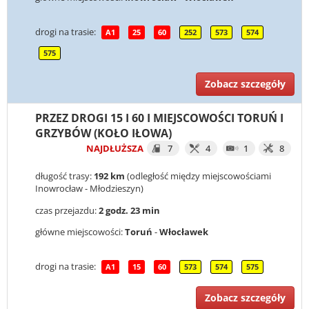
drogi na trasie:
A1
25
60
252
573
574
575
Zobacz szczegóły
PRZEZ DROGI 15 I 60 I MIEJSCOWOŚCI TORUŃ I
GRZYBÓW (KOŁO IŁOWA)
NAJDŁUŻSZA
7
4
1
8
długość trasy:
192 km
(odległość między miejscowościami
Inowrocław - Młodzieszyn)
czas przejazdu:
2 godz. 23 min
główne miejscowości:
Toruń
-
Włocławek
drogi na trasie:
A1
15
60
573
574
575
Zobacz szczegóły