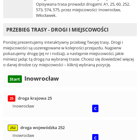
Opisywana trasa prowadzi drogami: A1, 25, 60, 252,
573, 574, 575, przez miejscowości: Inowrocław,
Włocławek.
PRZEBIEG TRASY - DROGI I MIEJSCOWOŚCI
Poniżej prezentujemy interaktywny przebieg Twojej trasy. Drogi i
miejscowości są uszeregowane w kolejności przejazdu. Najpierw
pokazujemy drogę (jej nr i rodzaj), a następnie miejscowości, jakie
miniesz jadąc tą drogą na wybranej trasie. Chcesz się dowiedzieć więcej
o danej drodze czy miejscowości – kliknij wybraną pozycję.
Inowrocław
Start
droga krajowa 25
25
Inowrocław
C
droga wojewódzka 252
252
Inowrocław
C