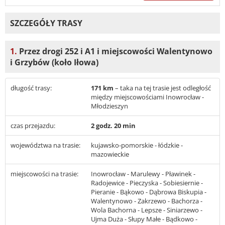
SZCZEGÓŁY TRASY
1.
Przez drogi 252 i A1 i miejscowości Walentynowo
i Grzybów (koło Iłowa)
długość trasy:
171 km
– taka na tej trasie jest odległość
między miejscowościami Inowrocław -
Młodzieszyn
czas przejazdu:
2 godz. 20 min
województwa na trasie:
kujawsko-pomorskie - łódzkie -
mazowieckie
miejscowości na trasie:
Inowrocław - Marulewy - Pławinek -
Radojewice - Pieczyska - Sobiesiernie -
Pieranie - Bąkowo - Dąbrowa Biskupia -
Walentynowo - Zakrzewo - Bachorza -
Wola Bachorna - Lepsze - Siniarzewo -
Ujma Duża - Słupy Małe - Bądkowo -