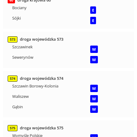
60
Bociany
E
Sójki
E
droga wojewódzka 573
573
Szczawinek
W
Sewerynów
W
droga wojewódzka 574
574
Szczawin Borowy-Kolonia
W
Waliszew
W
Gąbin
W
droga wojewódzka 575
575
Wymyśle Polskie