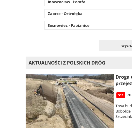
Inowrocław - Łomża
Zabrze - Ostrołęka
Sosnowiec - Pabianice
wyzna
AKTUALNOŚCI Z POLSKICH DRÓG
Droga 
przejez
20
S11
Trwa bud
Bobolice
Szczecin