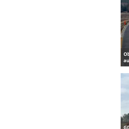
Ob
au
GD