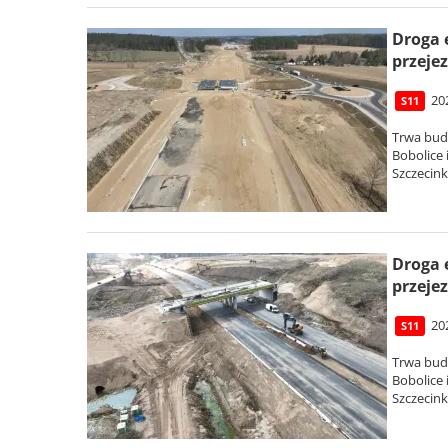
Droga 
przejez
20
S11
Trwa bud
Bobolice
Szczecin
Droga 
przejez
20
S11
Trwa bud
Bobolice
Szczecin