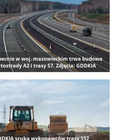
ecnie w woj. mazowieckim trwa budowa
tostrady A2 i trasy S7. Zdjęcia: GDDKIA
DKIA szuka wykonawców trasy S52