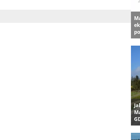
Ma
ek
po
Ja
Ma
G