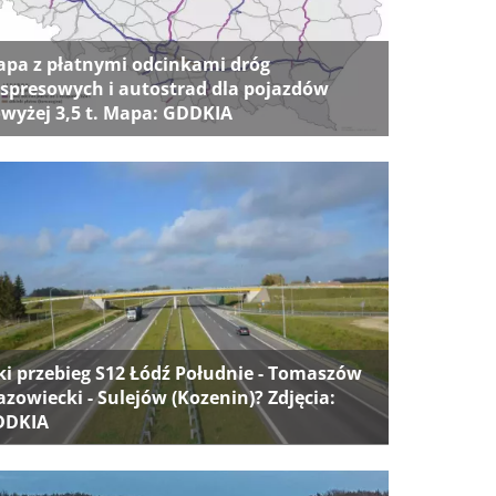
pa z płatnymi odcinkami dróg
spresowych i autostrad dla pojazdów
wyżej 3,5 t. Mapa: GDDKIA
ki przebieg S12 Łódź Południe - Tomaszów
zowiecki - Sulejów (Kozenin)? Zdjęcia:
DDKIA