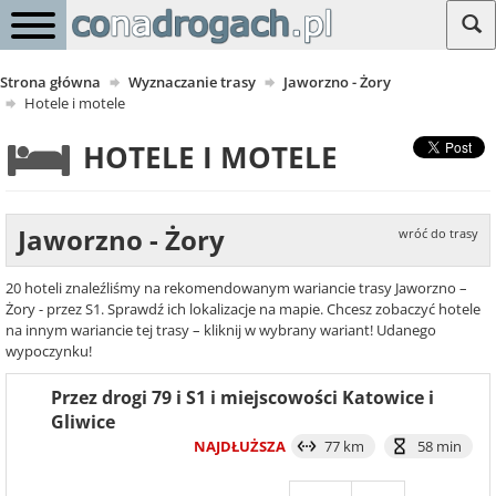
Strona główna
Wyznaczanie trasy
Jaworzno - Żory
Hotele i motele
HOTELE I MOTELE
Jaworzno - Żory
wróć do trasy
20 hoteli znaleźliśmy na rekomendowanym wariancie trasy Jaworzno –
Żory - przez S1. Sprawdź ich lokalizacje na mapie. Chcesz zobaczyć hotele
na innym wariancie tej trasy – kliknij w wybrany wariant! Udanego
wypoczynku!
Przez drogi 79 i S1 i miejscowości Katowice i
Gliwice
NAJDŁUŻSZA
77 km
58 min