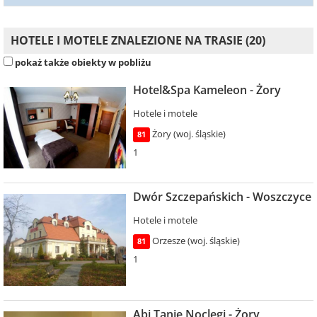
HOTELE I MOTELE ZNALEZIONE NA TRASIE (20)
pokaż także obiekty w pobliżu
Hotel&Spa Kameleon - Żory
Hotele i motele
Żory (woj. śląskie)
81
1
Dwór Szczepańskich - Woszczyce
Hotele i motele
Orzesze (woj. śląskie)
81
1
Abi Tanie Noclegi - Żory