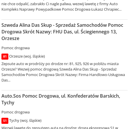
nie chce odpalić, zabrakło Ci nagle paliwa, wezwij lawetę z firmy Auto
Kompleks Naprawy Powypadkowe Pomoc Drogowa Łukasz Chrapiec...
Szweda Alina Das Skup - Sprzedaż Samochodów Pomoc
Drogowa Skrót Nazwy: FHU Das, ul. Ściegiennego 13,
Orzesze
Pomoc drogowa
Orzesze (woj. śląskie)
81
Zepsute auto w prodróży po drodze nr: 81, 925, 926 w pobliżu miasta
Orzesze? Wezwij pomoc drogową Szweda Alina Das Skup - Sprzedaż
Samochodów Pomoc Drogowa Skrót Nazwy: Firma Handlowo-Usługowa
Das...
Auto.Sos Pomoc Drogowa, ul. Konfederatów Barskich,
Tychy
Pomoc drogowa
Tychy (woj. śląskie)
S1
Wezwij lawetę do zepsutego auta na drodze: droga ekspresowa S1 w