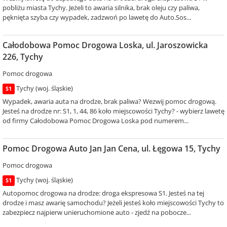
pobliżu miasta Tychy. Jeżeli to awaria silnika, brak oleju czy paliwa,
pęknięta szyba czy wypadek, zadzwoń po lawetę do Auto.Sos...
Całodobowa Pomoc Drogowa Loska, ul. Jaroszowicka
226, Tychy
Pomoc drogowa
Tychy (woj. śląskie)
S1
Wypadek, awaria auta na drodze, brak paliwa? Wezwij pomoc drogową.
Jesteś na drodze nr: S1, 1, 44, 86 koło miejscowości Tychy? - wybierz lawetę
od firmy Całodobowa Pomoc Drogowa Loska pod numerem...
Pomoc Drogowa Auto Jan Jan Cena, ul. Łęgowa 15, Tychy
Pomoc drogowa
Tychy (woj. śląskie)
S1
Autopomoc drogowa na drodze: droga ekspresowa S1. Jesteś na tej
drodze i masz awarię samochodu? Jeżeli jesteś koło miejscowości Tychy to
zabezpiecz najpierw unieruchomione auto - zjedź na pobocze...