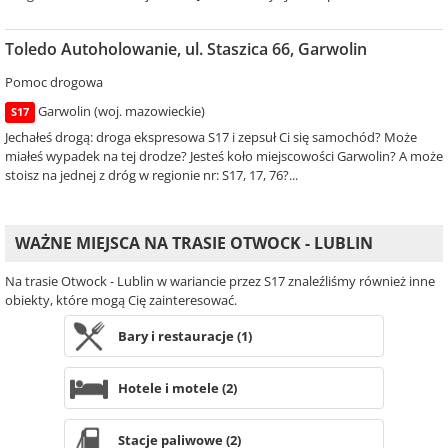
Toledo Autoholowanie, ul. Staszica 66, Garwolin
Pomoc drogowa
Garwolin (woj. mazowieckie)
S17
Jechałeś drogą: droga ekspresowa S17 i zepsuł Ci się samochód? Może
miałeś wypadek na tej drodze? Jesteś koło miejscowości Garwolin? A może
stoisz na jednej z dróg w regionie nr: S17, 17, 76?...
WAŻNE MIEJSCA NA TRASIE OTWOCK - LUBLIN
Na trasie Otwock - Lublin w wariancie przez S17 znaleźliśmy również inne
obiekty, które mogą Cię zainteresować.
Bary i restauracje (1)
Hotele i motele (2)
Stacje paliwowe (2)