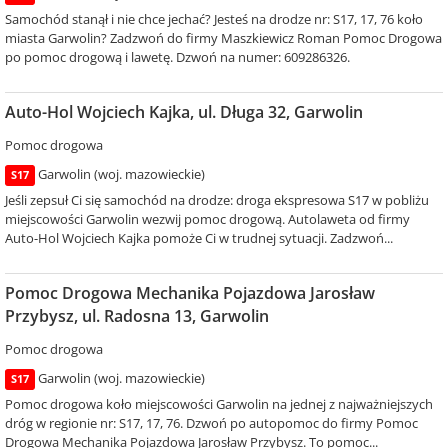
Samochód stanął i nie chce jechać? Jesteś na drodze nr: S17, 17, 76 koło
miasta Garwolin? Zadzwoń do firmy Maszkiewicz Roman Pomoc Drogowa
po pomoc drogową i lawetę. Dzwoń na numer: 609286326.
Auto-Hol Wojciech Kajka, ul. Długa 32, Garwolin
Pomoc drogowa
Garwolin (woj. mazowieckie)
S17
Jeśli zepsuł Ci się samochód na drodze: droga ekspresowa S17 w pobliżu
miejscowości Garwolin wezwij pomoc drogową. Autolaweta od firmy
Auto-Hol Wojciech Kajka pomoże Ci w trudnej sytuacji. Zadzwoń...
Pomoc Drogowa Mechanika Pojazdowa Jarosław
Przybysz, ul. Radosna 13, Garwolin
Pomoc drogowa
Garwolin (woj. mazowieckie)
S17
Pomoc drogowa koło miejscowości Garwolin na jednej z najważniejszych
dróg w regionie nr: S17, 17, 76. Dzwoń po autopomoc do firmy Pomoc
Drogowa Mechanika Pojazdowa Jarosław Przybysz. To pomoc...