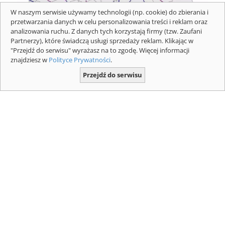
W naszym serwisie używamy technologii (np. cookie) do zbierania i
przetwarzania danych w celu personalizowania treści i reklam oraz
analizowania ruchu. Z danych tych korzystają firmy (tzw. Zaufani
Partnerzy), które świadczą usługi sprzedaży reklam. Klikając w
Mapa z płatnymi odcinkami dróg
"Przejdź do serwisu" wyrażasz na to zgodę. Więcej informacji
ekspresowych i autostrad dla pojazdów
znajdziesz w
Polityce Prywatności
.
powyżej 3,5 t. Mapa: GDDKIA
Przejdź do serwisu
Jaki przebieg S12 Łódź Południe - Tomaszów
Mazowiecki - Sulejów (Kozenin)? Zdjęcia:
GDDKIA