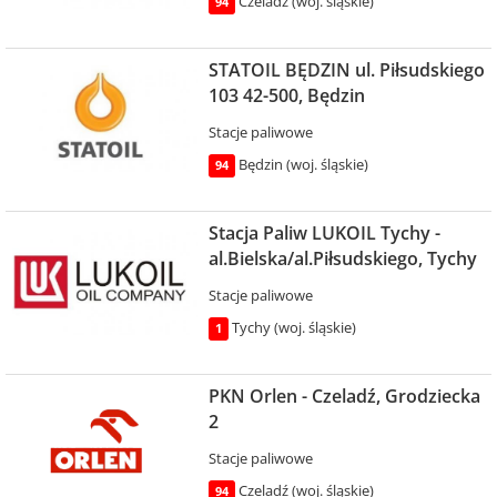
Czeladź (woj. śląskie)
94
STATOIL BĘDZIN ul. Piłsudskiego
103 42-500, Będzin
Stacje paliwowe
Będzin (woj. śląskie)
94
Stacja Paliw LUKOIL Tychy -
al.Bielska/al.Piłsudskiego, Tychy
Stacje paliwowe
Tychy (woj. śląskie)
1
PKN Orlen - Czeladź, Grodziecka
2
Stacje paliwowe
Czeladź (woj. śląskie)
94