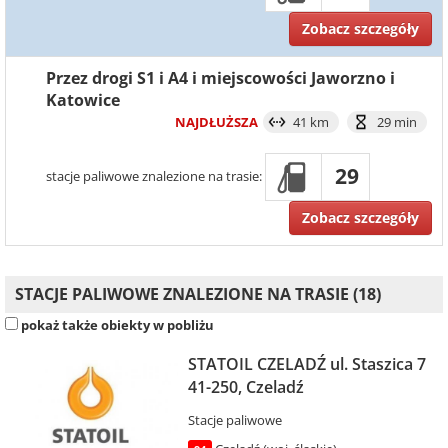
Zobacz szczegóły
Przez drogi S1 i A4 i miejscowości Jaworzno i
Katowice
NAJDŁUŻSZA
41 km
29 min
29
stacje paliwowe znalezione na trasie:
Zobacz szczegóły
STACJE PALIWOWE ZNALEZIONE NA TRASIE (18)
pokaż także obiekty w pobliżu
STATOIL CZELADŹ ul. Staszica 7
41-250, Czeladź
Stacje paliwowe