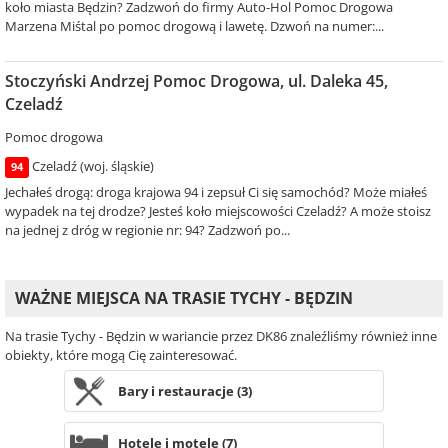
koło miasta Będzin? Zadzwoń do firmy Auto-Hol Pomoc Drogowa
Marzena Miśtal po pomoc drogową i lawetę. Dzwoń na numer:...
Stoczyński Andrzej Pomoc Drogowa, ul. Daleka 45,
Czeladź
Pomoc drogowa
Czeladź (woj. śląskie)
94
Jechałeś drogą: droga krajowa 94 i zepsuł Ci się samochód? Może miałeś
wypadek na tej drodze? Jesteś koło miejscowości Czeladź? A może stoisz
na jednej z dróg w regionie nr: 94? Zadzwoń po...
WAŻNE MIEJSCA NA TRASIE TYCHY - BĘDZIN
Na trasie Tychy - Będzin w wariancie przez DK86 znaleźliśmy również inne
obiekty, które mogą Cię zainteresować.
Bary i restauracje (3)
Hotele i motele (7)