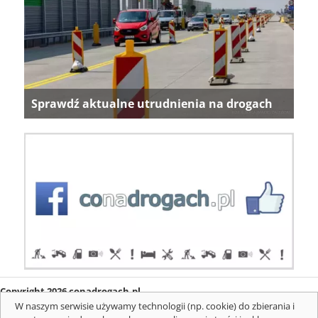
Sprawdź aktualne utrudnienia na drogach
Copyright 2026 conadrogach.pl
O firmie
Redakcja
Regulamin
Informacje o cookies
W naszym serwisie używamy technologii (np. cookie) do zbierania i