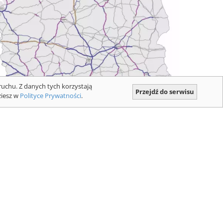
ruchu. Z danych tych korzystają
Przejdź do serwisu
ziesz w
Polityce Prywatności
.
apa z płatnymi odcinkami dróg
kspresowych i autostrad dla pojazdów
owyżej 3,5 t. Mapa: GDDKIA