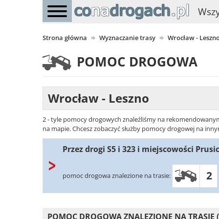
Wszy
Strona główna
Wyznaczanie trasy
Wrocław - Leszn
POMOC DROGOWA
Wrocław - Leszno
2 - tyle pomocy drogowych znaleźliśmy na rekomendowanym wa
na mapie. Chcesz zobaczyć służby pomocy drogowej na innym w
Przez drogi S5 i 323 i miejscowości Prus
2
pomoc drogowa znalezione na trasie:
POMOC DROGOWA ZNALEZIONE NA TRASIE (