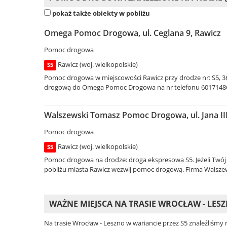
pokaż także obiekty w pobliżu
Omega Pomoc Drogowa, ul. Ceglana 9, Rawicz
Pomoc drogowa
Rawicz (woj. wielkopolskie)
S5
Pomoc drogowa w miejscowości Rawicz przy drodze nr: S5, 3
drogową do Omega Pomoc Drogowa na nr telefonu 601714861
Walszewski Tomasz Pomoc Drogowa, ul. Jana III
Pomoc drogowa
Rawicz (woj. wielkopolskie)
S5
Pomoc drogowa na drodze: droga ekspresowa S5. Jeżeli Twój s
pobliżu miasta Rawicz wezwij pomoc drogową. Firma Walsze
WAŻNE MIEJSCA NA TRASIE WROCŁAW - LES
Na trasie Wrocław - Leszno w wariancie przez S5 znaleźliśmy