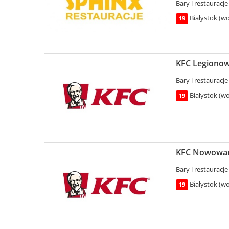
Bary i restauracje
Białystok (wo
19
KFC Legionowa
Bary i restauracje
Białystok (wo
19
KFC Nowowars
Bary i restauracje
Białystok (wo
19