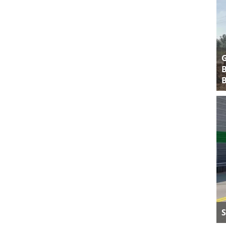
B
B
S