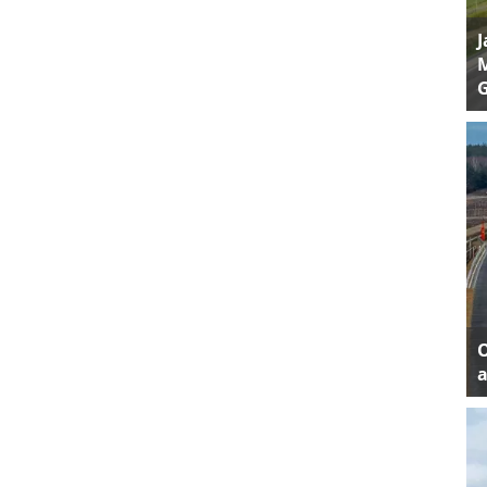
J
M
a