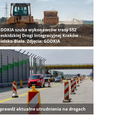
GDDKIA szuka wykonawców trasy S52
eskidzkiej Drogi Integracyjnej Kraków -
ielsko-Biała. Zdjęcia: GDDKIA
prawdź aktualne utrudnienia na drogach