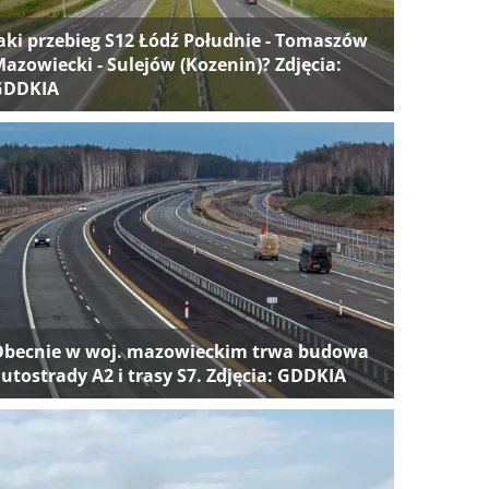
aki przebieg S12 Łódź Południe - Tomaszów
azowiecki - Sulejów (Kozenin)? Zdjęcia:
GDDKIA
Obecnie w woj. mazowieckim trwa budowa
utostrady A2 i trasy S7. Zdjęcia: GDDKIA