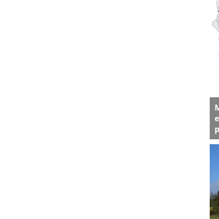
M
e
p