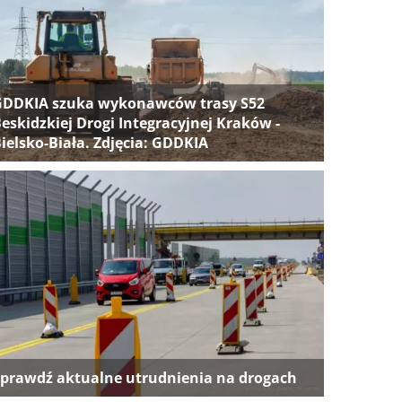
GDDKIA szuka wykonawców trasy S52
eskidzkiej Drogi Integracyjnej Kraków -
ielsko-Biała. Zdjęcia: GDDKIA
prawdź aktualne utrudnienia na drogach