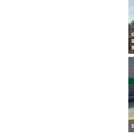
B
B
S