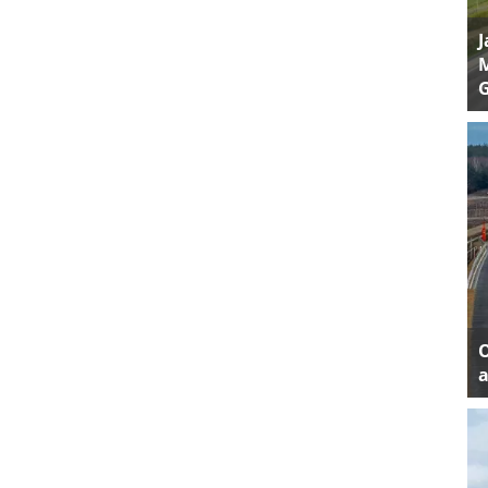
J
M
a