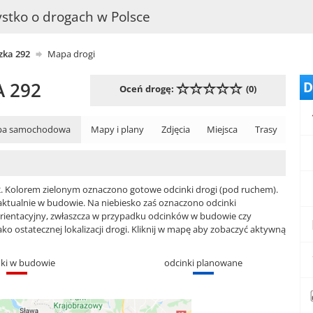
stko o drogach w Polsce
ka 292
Mapa drogi
 292
D
Oceń drogę:
(0)
a samochodowa
Mapy i plany
Zdjęcia
Miejsca
Trasy
. Kolorem zielonym oznaczono gotowe odcinki drogi (pod ruchem).
aktualnie w budowie. Na niebiesko zaś oznaczono odcinki
rientacyjny, zwłaszcza w przypadku odcinków w budowie czy
ostatecznej lokalizacji drogi. Kliknij w mapę aby zobaczyć aktywną
nki w budowie
odcinki planowane