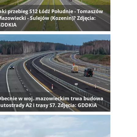
aki przebieg S12 Łódź Południe - Tomaszów
azowiecki - Sulejów (Kozenin)? Zdjęcia:
GDDKIA
Obecnie w woj. mazowieckim trwa budowa
utostrady A2 i trasy S7. Zdjęcia: GDDKIA