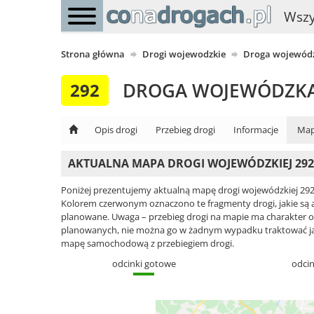
Wszy
Strona główna
Drogi wojewodzkie
Droga wojewódz
DROGA WOJEWÓDZKA
292
Opis drogi
Przebieg drogi
Informacje
Map
AKTUALNA MAPA DROGI WOJEWÓDZKIEJ 292
Poniżej prezentujemy aktualną mapę drogi wojewódzkiej 292
Kolorem czerwonym oznaczono te fragmenty drogi, jakie są 
planowane. Uwaga – przebieg drogi na mapie ma charakter o
planowanych, nie można go w żadnym wypadku traktować jako 
mapę samochodową z przebiegiem drogi.
odcinki gotowe
odci