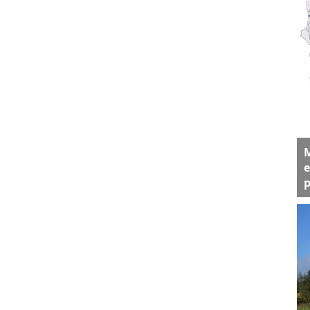
M
e
p