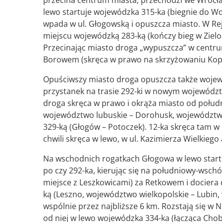
przecina centrum miasta, przechodzi we Wrocła
lewo startuje wojewódzka 315-ka (biegnie do W
wpada w ul. Głogowską i opuszcza miasto. W Rej
miejscu wojewódzką 283-ką (kończy bieg w Zielo
Przecinając miasto droga „wypuszcza” w centr
Borowem (skręca w prawo na skrzyżowaniu Kope
Opuściwszy miasto droga opuszcza także wojewó
przystanek na trasie 292-ki w nowym wojewódz
droga skręca w prawo i okrąża miasto od połudn
województwo lubuskie
–
Dorohusk, województwo 
329-ką (Głogów – Potoczek). 12-ka skręca tam w
chwili skręca w lewo, w ul. Kazimierza Wielkieg
Na wschodnich rogatkach Głogowa w lewo startu
po czy 292-ka, kierując się na południowy-wschód
miejsce z Leszkowicami) za Retkowem i dociera 
ką (Leszno, województwo wielkopolskie – Lubin,
wspólnie przez najbliższe 6 km. Rozstają się w 
od niej w lewo wojewódzka 334-ka (łącząca Cho