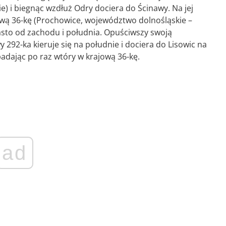
 i biegnąc wzdłuż Odry dociera do Ścinawy. Na jej
ą 36-kę (Prochowice, województwo dolnośląskie –
iasto od zachodu i południa. Opuściwszy swoją
292-ka kieruje się na południe i dociera do Lisowic na
adając po raz wtóry w krajową 36-kę.
ad