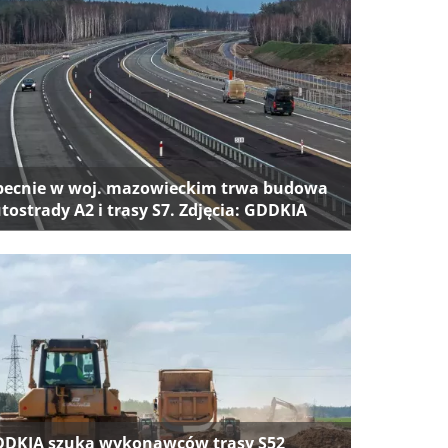
ecnie w woj. mazowieckim trwa budowa
tostrady A2 i trasy S7. Zdjęcia: GDDKIA
DKIA szuka wykonawców trasy S52