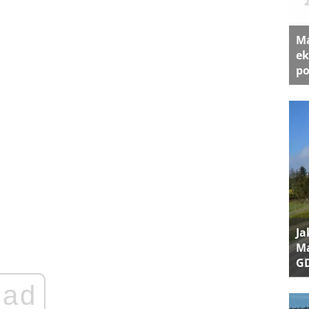
Ma
ek
po
Ja
Ma
G
ad