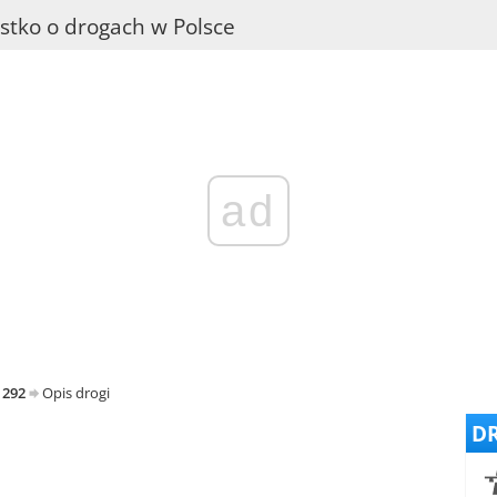
stko o drogach w Polsce
ad
 292
Opis drogi
DR