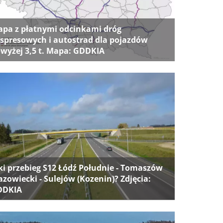
pa z płatnymi odcinkami dróg
spresowych i autostrad dla pojazdów
wyżej 3,5 t. Mapa: GDDKIA
ki przebieg S12 Łódź Południe - Tomaszów
zowiecki - Sulejów (Kozenin)? Zdjęcia:
DDKIA