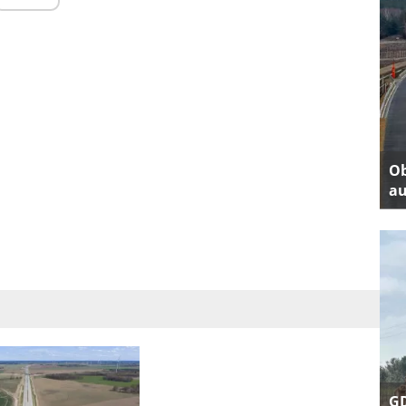
Ob
au
GD