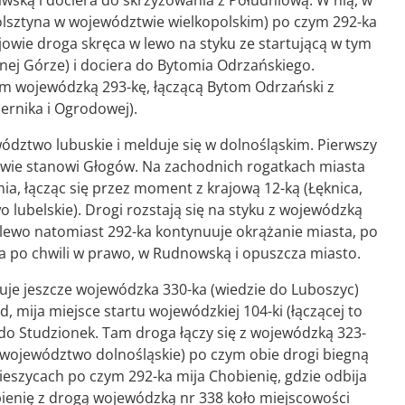
wską i dociera do skrzyżowania z Południową. W nią, w
olsztyna w województwie wielkopolskim) po czym 292-ka
owie droga skręca w lewo na styku ze startującą w tym
nej Górze) i dociera do Bytomia Odrzańskiego.
um wojewódzką 293-kę, łączącą Bytom Odrzański z
rnika i Ogrodowej).
dztwo lubuskie i melduje się w dolnośląskim. Pierwszy
twie stanowi Głogów. Na zachodnich rogatkach miasta
ia, łącząc się przez moment z krajową 12-ką (Łęknica,
lubelskie). Drogi rozstają się na styku z wojewódzką
 lewo natomiast 292-ka kontynuuje okrążanie miasta, po
o a po chwili w prawo, w Rudnowską i opuszcza miasto.
je jeszcze wojewódzka 330-ka (wiedzie do Luboszyc)
, mija miejsce startu wojewódzkiej 104-ki (łączącej to
do Studzionek. Tam droga łączy się z wojewódzką 323-
 województwo dolnośląskie) po czym obie drogi biegną
Nieszycach po czym 292-ka mija Chobienię, gdzie odbija
bienię z drogą wojewódzką nr 338 koło miejscowości