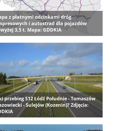
pa z płatnymi odcinkami dróg
spresowych i autostrad dla pojazdów
wyżej 3,5 t. Mapa: GDDKIA
ki przebieg S12 Łódź Południe - Tomaszów
zowiecki - Sulejów (Kozenin)? Zdjęcia:
DDKIA