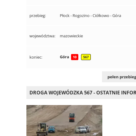
przebieg:
Płock - Rogozino - Ciółkowo - Góra
województwa:
mazowieckie
Góra
koniec:
10
567
pełen przebieg
DROGA WOJEWÓDZKA 567 - OSTATNIE INFO