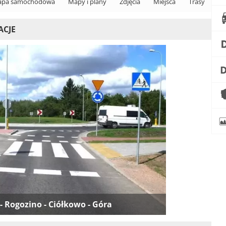
pa samochodowa
Mapy i plany
Zdjęcia
Miejsca
Trasy
ACJE
- Rogozino - Ciółkowo - Góra