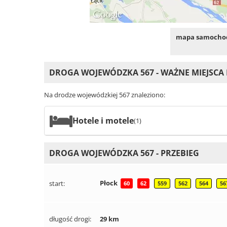
mapa samochod
DROGA WOJEWÓDZKA 567 - WAŻNE MIEJSCA
Na drodze wojewódzkiej 567 znaleziono:
Hotele i motele
(1)
DROGA WOJEWÓDZKA 567 - PRZEBIEG
Płock
start:
60
62
559
562
564
56
długość drogi:
29 km