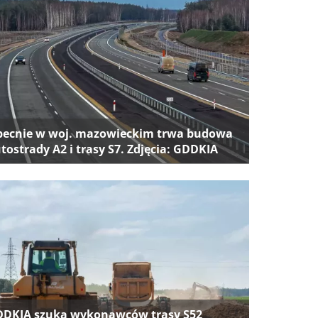
ecnie w woj. mazowieckim trwa budowa
tostrady A2 i trasy S7. Zdjęcia: GDDKIA
DKIA szuka wykonawców trasy S52