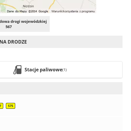
owa drogi wojewódzkiej
567
 NA DRODZE
Stacje paliwowe
(1)
7
575