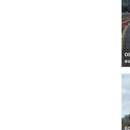
Ob
au
GD