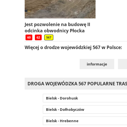
Jest pozwolenie na budowę II
odcinka obwodnicy Płocka
60
62
567
Więcej o drodze wojewódzkiej 567 w Polsce:
informacje
DROGA WOJEWÓDZKA 567 POPULARNE TRA
Bielsk - Dorohusk
Bielsk - Dołhobyczów
Bielsk - Hrebenne