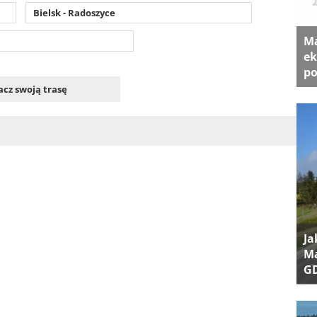
Bielsk - Radoszyce
Ma
ek
po
cz swoją trasę
Ja
Ma
G