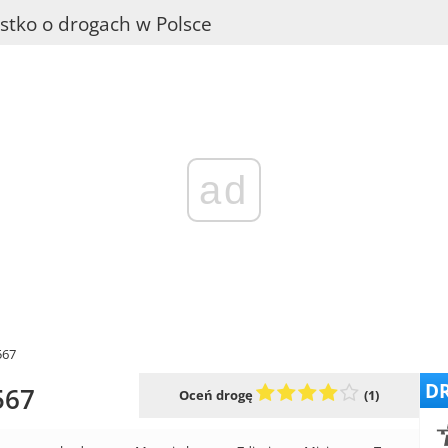
stko o drogach w Polsce
ad
567
DR
567
Oceń drogę
(1)