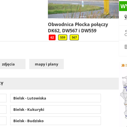
W
Obwodnica Płocka połączy
DK62, DW567 i DW559
62
559
567
zdjęcia
mapy i plany
SY
Bielsk - Lutowiska
Bielsk - Kukuryki
Bielsk - Budzisko