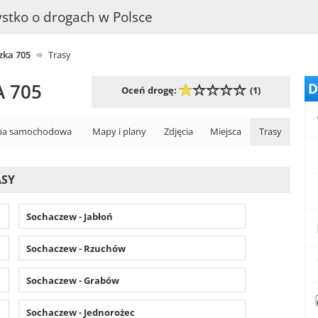
stko o drogach w Polsce
ka 705
Trasy
 705
D
Oceń drogę:
(1)
a samochodowa
Mapy i plany
Zdjęcia
Miejsca
Trasy
ASY
Sochaczew - Jabłoń
Sochaczew - Rzuchów
Sochaczew - Grabów
Sochaczew - Jednorożec