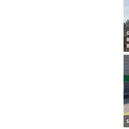
B
B
S