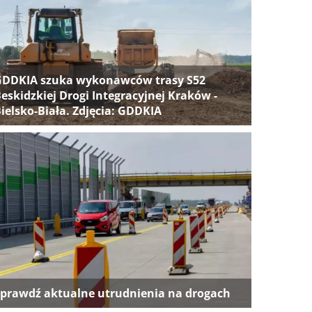
GDDKIA szuka wykonawców trasy S52
eskidzkiej Drogi Integracyjnej Kraków -
ielsko-Biała. Zdjęcia: GDDKIA
prawdź aktualne utrudnienia na drogach