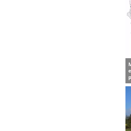
M
e
p