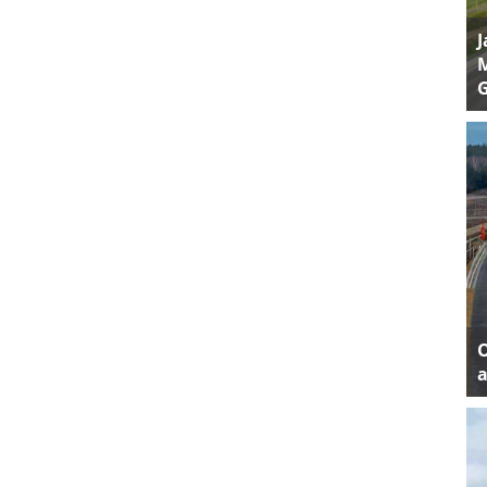
J
M
a