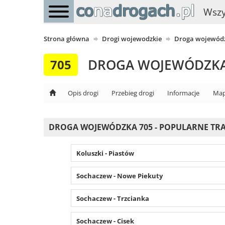
Wszy
Strona główna
Drogi wojewodzkie
Droga wojewódz
DROGA WOJEWÓDZKA
705
Opis drogi
Przebieg drogi
Informacje
Map
DROGA WOJEWÓDZKA 705 - POPULARNE TR
Koluszki - Piastów
Sochaczew - Nowe Piekuty
Sochaczew - Trzcianka
Sochaczew - Cisek