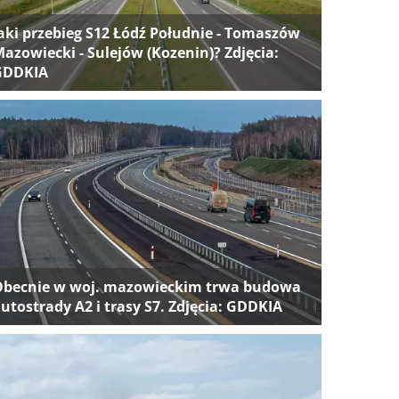
aki przebieg S12 Łódź Południe - Tomaszów
azowiecki - Sulejów (Kozenin)? Zdjęcia:
GDDKIA
Obecnie w woj. mazowieckim trwa budowa
utostrady A2 i trasy S7. Zdjęcia: GDDKIA