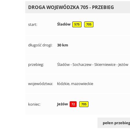
DROGA WOJEWÓDZKA 705 - PRZEBIEG
Śladów
start:
575
705
długość drogi:
30 km
przebieg:
Śladów - Sochaczew - Skierniewice - Jeżów
województwa:
łódzkie, mazowieckie
Jeżów
koniec:
72
705
pełen przebieg