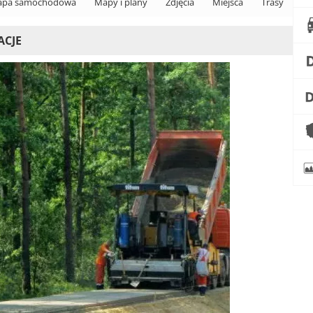
pa samochodowa
Mapy i plany
Zdjęcia
Miejsca
Trasy
ACJE