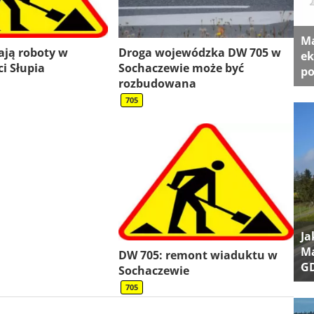
Ma
ają roboty w
Droga wojewódzka DW 705 w
ek
i Słupia
Sochaczewie może być
po
rozbudowana
705
Ja
Ma
DW 705: remont wiaduktu w
G
Sochaczewie
705