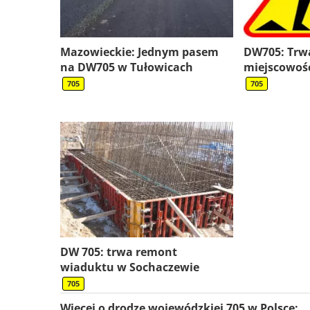
Mazowieckie: Jednym pasem
DW705: Trw
na DW705 w Tułowicach
miejscowośc
705
705
DW 705: trwa remont
wiaduktu w Sochaczewie
705
Więcej o drodze wojewódzkiej 705 w Polsce: