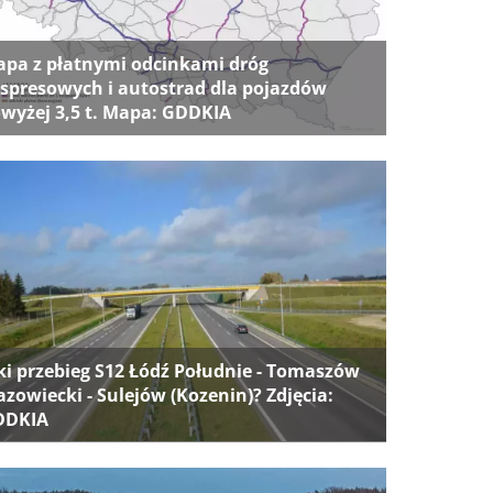
pa z płatnymi odcinkami dróg
spresowych i autostrad dla pojazdów
wyżej 3,5 t. Mapa: GDDKIA
ki przebieg S12 Łódź Południe - Tomaszów
zowiecki - Sulejów (Kozenin)? Zdjęcia:
DDKIA