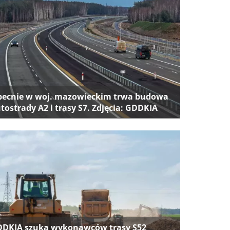
ecnie w woj. mazowieckim trwa budowa
tostrady A2 i trasy S7. Zdjęcia: GDDKIA
DKIA szuka wykonawców trasy S52