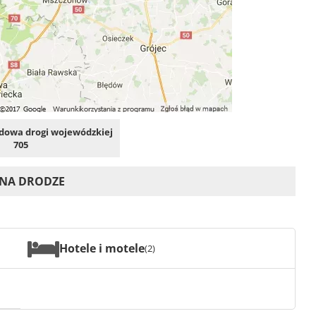
owa drogi wojewódzkiej
705
 NA DRODZE
Hotele i motele
(2)