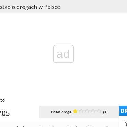
stko o drogach w Polsce
ad
705
DR
705
Oceń drogę
(1)