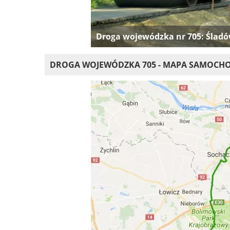
Droga wojewódzka nr 705: Śladów
DROGA WOJEWÓDZKA 705 - MAPA SAMOC