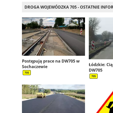
DROGA WOJEWÓDZKA 705 - OSTATNIE INFO
Postępują prace na DW705 w
Łódzkie: Ci
Sochaczewie
DW705
705
705