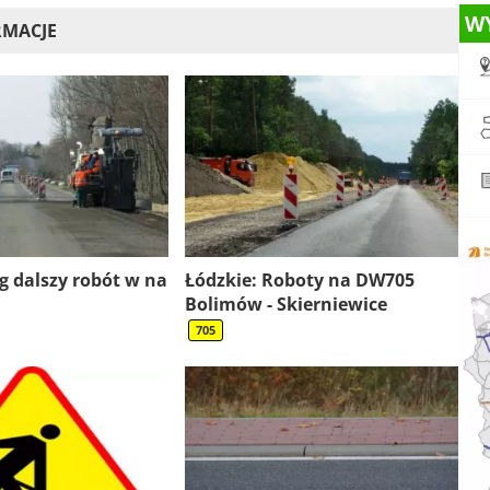
W
RMACJE
ąg dalszy robót w na
Łódzkie: Roboty na DW705
Bolimów - Skierniewice
705