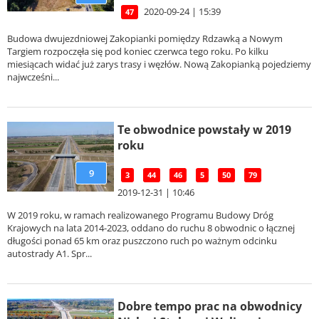
2020-09-24 | 15:39
47
Budowa dwujezdniowej Zakopianki pomiędzy Rdzawką a Nowym
Targiem rozpoczęła się pod koniec czerwca tego roku. Po kilku
miesiącach widać już zarys trasy i węzłów. Nową Zakopianką pojedziemy
najwcześni...
Te obwodnice powstały w 2019
roku
9
3
44
46
5
50
79
2019-12-31 | 10:46
W 2019 roku, w ramach realizowanego Programu Budowy Dróg
Krajowych na lata 2014-2023, oddano do ruchu 8 obwodnic o łącznej
długości ponad 65 km oraz puszczono ruch po ważnym odcinku
autostrady A1. Spr...
Dobre tempo prac na obwodnicy