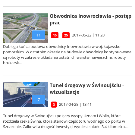
Obwodnica Inowrocławia - postęp
prac
11
2017-05-22 | 11:28
15
25
Dobiega końca budowa obwodnicy Inowrocławia w woj. kujawsko-
pomorskim. W ostatnim okresie na budowie obwodnicy kontynuowane
są roboty w zakresie układania ostatnich warstw nawierzchni, roboty
brukarsk...
Tunel drogowy w Świnoujściu -
wizualizacje
7
2017-04-28 | 13:41
3
Tunel drogowy w Świnoujściu połączy wyspy Uznam i Wolin, które
rozdziela rzeka Świna, która stanowi część toru wodnego do portu w
Szczecinie. Całkowita długość inwestycji wyniesie około 3,4 kilometra,...