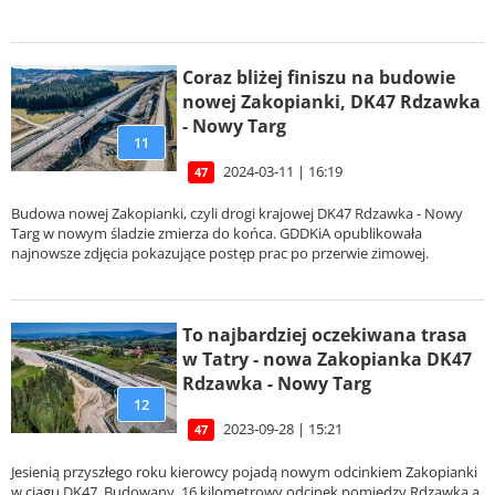
Coraz bliżej finiszu na budowie
nowej Zakopianki, DK47 Rdzawka
- Nowy Targ
11
2024-03-11 | 16:19
47
Budowa nowej Zakopianki, czyli drogi krajowej DK47 Rdzawka - Nowy
Targ w nowym śladzie zmierza do końca. GDDKiA opublikowała
najnowsze zdjęcia pokazujące postęp prac po przerwie zimowej.
To najbardziej oczekiwana trasa
w Tatry - nowa Zakopianka DK47
Rdzawka - Nowy Targ
12
2023-09-28 | 15:21
47
Jesienią przyszłego roku kierowcy pojadą nowym odcinkiem Zakopianki
w ciągu DK47. Budowany, 16 kilometrowy odcinek pomiędzy Rdzawką a