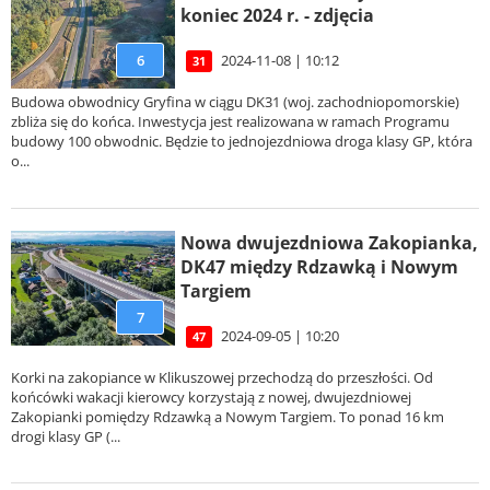
koniec 2024 r. - zdjęcia
2024-11-08 | 10:12
6
31
Budowa obwodnicy Gryfina w ciągu DK31 (woj. zachodniopomorskie)
zbliża się do końca. Inwestycja jest realizowana w ramach Programu
budowy 100 obwodnic. Będzie to jednojezdniowa droga klasy GP, która
o...
Nowa dwujezdniowa Zakopianka,
DK47 między Rdzawką i Nowym
Targiem
7
2024-09-05 | 10:20
47
Korki na zakopiance w Klikuszowej przechodzą do przeszłości. Od
końcówki wakacji kierowcy korzystają z nowej, dwujezdniowej
Zakopianki pomiędzy Rdzawką a Nowym Targiem. To ponad 16 km
drogi klasy GP (...