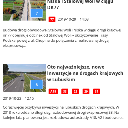
Niska i Stalowej Woli w ciągu
DK77
7
2019-10-29 | 14:03
77
Budowa drogi obwodowej Stalowej Woli i Niska w ciągu drogi krajowej
nr 77 obejmuje odcinek od Stalowej Woli – skrzyżowanie Trasy
Podskarpowej z ul. Chopina do połączenia z realizowaną drogą
ekspresową...
Oto najważniejsze, nowe
inwestycje na drogach krajowych
w Lubuskim
8
A18
S3
22
29
31
2019-10-23 | 12:15
Coraz więcej przybywa inwestycji na lubuskich drogach krajowych. W
2018 roku oddano długi ciąg rozbudowanej drogi ekspresowej S3. Na
kolejne lata planowana jest rozbudowa autostrady A18, A2 i budowa o...