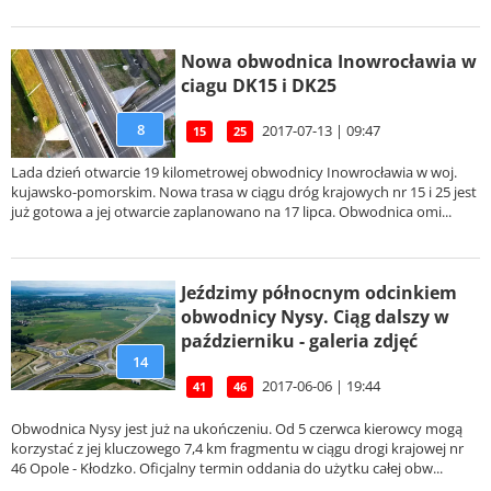
Nowa obwodnica Inowrocławia w
ciagu DK15 i DK25
8
2017-07-13 | 09:47
15
25
Lada dzień otwarcie 19 kilometrowej obwodnicy Inowrocławia w woj.
kujawsko-pomorskim. Nowa trasa w ciągu dróg krajowych nr 15 i 25 jest
już gotowa a jej otwarcie zaplanowano na 17 lipca. Obwodnica omi...
Jeździmy północnym odcinkiem
obwodnicy Nysy. Ciąg dalszy w
październiku - galeria zdjęć
14
2017-06-06 | 19:44
41
46
Obwodnica Nysy jest już na ukończeniu. Od 5 czerwca kierowcy mogą
korzystać z jej kluczowego 7,4 km fragmentu w ciągu drogi krajowej nr
46 Opole - Kłodzko. Oficjalny termin oddania do użytku całej obw...