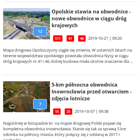
Opolskie stawia na obwodnice -
nowe obwodnice w ciągu dróg
krajowych
12
2019-10-21 | 09:20
S11
41
46
Mapa drogowa Opolszczyzny ciągle się zmienia. W ostatnich latach na
terenie województwa opolskiego powstała obwodnica Nysy w ciągu
dróg krajowych nr 41 i 46, której budowa miała istotne znaczenie dla ...
5-km północna obwodnica
Inowrocławia przed otwarciem -
zdjęcia lotnicze
7
2019-10-07 | 09:38
15
25
Najpóźniej w listopadzie br. na mapie drogowej Polski pojawi się
kompletna obwodnica Inowrocławia. Stanie się tak za sprawą 5 km
odcinka na północy miasta, który połączy się z oddaną w 2017 r