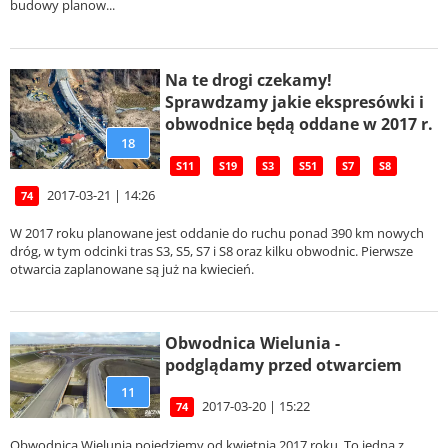
budowy planow...
Na te drogi czekamy!
Sprawdzamy jakie ekspresówki i
obwodnice będą oddane w 2017 r.
18
S11
S19
S3
S51
S7
S8
2017-03-21 | 14:26
74
W 2017 roku planowane jest oddanie do ruchu ponad 390 km nowych
dróg, w tym odcinki tras S3, S5, S7 i S8 oraz kilku obwodnic. Pierwsze
otwarcia zaplanowane są już na kwiecień.
Obwodnica Wielunia -
podglądamy przed otwarciem
11
2017-03-20 | 15:22
74
Obwodnicą Wielunia pojedziemy od kwietnia 2017 roku. To jedna z