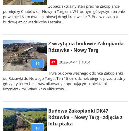
Zobacz aktualny stan prac na Zakopiance
pomiędzy Chabówka i Nowym Targiem. W trudnym górzystym terenie
powstaje 16 km dwujezdniowej drogi krajowej nr 7. Przewidziano tu
budowę aż 22 wiaduktów i estaka...
Z wizytą na budowie Zakopianki
Rdzawka - Nowy Targ
2022-04-11 | 10:51
47
16
Trwa budowa ważnego odcinka Zakopianki,
od Rdzawki do Nowego Targu. Ten 16 km odcinek biegnie przez trudny,
górzysty teren i jest naszpikowany imponującymi obiektami
inżynierskimi. Wiadukt w Klikuszow...
Budowa Zakopianki DK47
Rdzawka – Nowy Targ - zdjęcia z
lotu ptaka
10