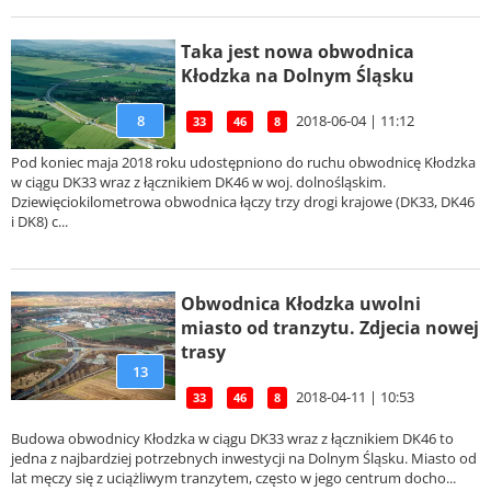
Taka jest nowa obwodnica
Kłodzka na Dolnym Śląsku
2018-06-04 | 11:12
8
33
46
8
Pod koniec maja 2018 roku udostępniono do ruchu obwodnicę Kłodzka
w ciągu DK33 wraz z łącznikiem DK46 w woj. dolnośląskim.
Dziewięciokilometrowa obwodnica łączy trzy drogi krajowe (DK33, DK46
i DK8) c...
Obwodnica Kłodzka uwolni
miasto od tranzytu. Zdjecia nowej
trasy
13
2018-04-11 | 10:53
33
46
8
Budowa obwodnicy Kłodzka w ciągu DK33 wraz z łącznikiem DK46 to
jedna z najbardziej potrzebnych inwestycji na Dolnym Śląsku. Miasto od
lat męczy się z uciążliwym tranzytem, często w jego centrum docho...