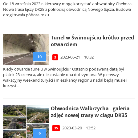
Od 18 września 2023 r. kierowcy mogą korzystać z obwodnicy Chełmca.
Nowa trasa łączy DK28 z północną obwodnicą Nowego Sącza. Budowa
drogi trwała półtora roku.
Tunel w Świnoujściu krótko przed
otwarciem
10
2023-06-21 | 10:32
3
Kiedy otwarcie tunelu w Świnoujściu? Ostatnio podawaną datą był
piątek 23 czerwca, ale nie zostanie ona dotrzymana. W pierwszy
wakacyjny weekend turyści i mieszkańcy regionu nadal będą musieli
korzyst...
Obwodnica Wałbrzycha - galeria
zdjęć nowej trasy w ciągu DK35
2023-03-20 | 13:52
35
9