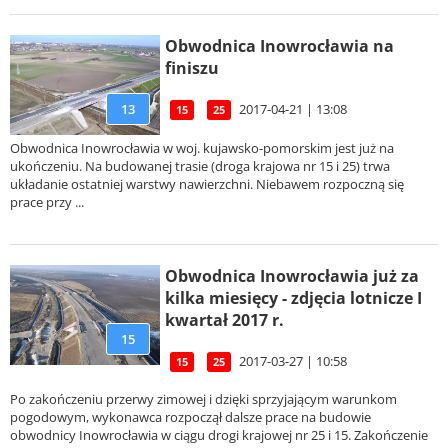
Obwodnica Inowrocławia na
finiszu
13
2017-04-21 | 13:08
15
25
Obwodnica Inowrocławia w woj. kujawsko-pomorskim jest już na
ukończeniu. Na budowanej trasie (droga krajowa nr 15 i 25) trwa
układanie ostatniej warstwy nawierzchni. Niebawem rozpoczną się
prace przy ...
Obwodnica Inowrocławia już za
kilka miesięcy - zdjęcia lotnicze I
kwartał 2017 r.
15
2017-03-27 | 10:58
15
25
Po zakończeniu przerwy zimowej i dzięki sprzyjającym warunkom
pogodowym, wykonawca rozpoczął dalsze prace na budowie
obwodnicy Inowrocławia w ciągu drogi krajowej nr 25 i 15. Zakończenie