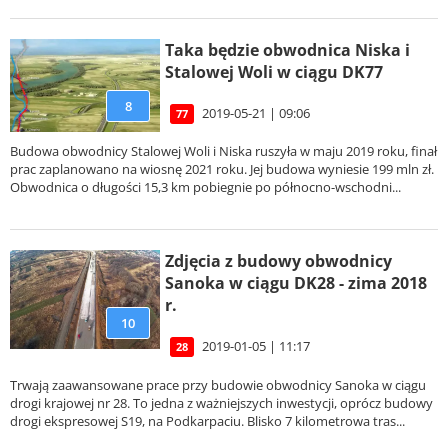
Taka będzie obwodnica Niska i
Stalowej Woli w ciągu DK77
8
2019-05-21 | 09:06
77
Budowa obwodnicy Stalowej Woli i Niska ruszyła w maju 2019 roku, finał
prac zaplanowano na wiosnę 2021 roku. Jej budowa wyniesie 199 mln zł.
Obwodnica o długości 15,3 km pobiegnie po północno-wschodni...
Zdjęcia z budowy obwodnicy
Sanoka w ciągu DK28 - zima 2018
r.
10
2019-01-05 | 11:17
28
Trwają zaawansowane prace przy budowie obwodnicy Sanoka w ciągu
drogi krajowej nr 28. To jedna z ważniejszych inwestycji, oprócz budowy
drogi ekspresowej S19, na Podkarpaciu. Blisko 7 kilometrowa tras...