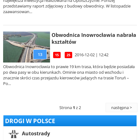
największa inwestycja realizowana na Opolszczyźnie. Poniżej
przedstawiamy raport zdjęciowy z budowy obwodnicy. W listopadzie
zaawansowan...
Obwodnica Inowrocławia nabrała
kształtów
13
2016-12-02 | 12:42
15
25
Obwodnica Inowrocławia to prawie 19 km trasa, która będzie posiadała
po dwa pasy w obu kierunkach. Ominie ona miasto od wschodu i
znacznie skróci czas przejazdu kierowców jadących na trasie Toruń –
Po...
Strona
1
z 2
następna >
DROGI W POLSCE
Autostrady