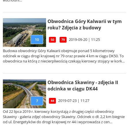
wschodni...
Obwodnica Góry Kalwarii w tym
roku? Zdjęcia z budowy
10
2019-09-20 | 11:25
50
79
Budowa obwodnicy Góry Kalwarii obejmuje ponad 5 kilometrowy
odcinek w ciągu drogi krajowej nr 79 oraz prawie 4 km w ciągu DK50. To
obwodnica na którą z niecierpliwością czekają kierowcy stojący w kork...
Obwodnica Skawiny - zdjęcia II
odcinka w ciągu DK44
2019-07-23 | 11:27
7
44
Od 22 lipca 2019 r. kierowcy korzystają z drugiej części obwodnicy
Skawiny - galeria zdjęć obwodnicy Skawiny. Odcinek o dł. 2,2 km biegnie
od ul. Energetyków do drogi krajowej nr 44 i wyprowadza z cen...