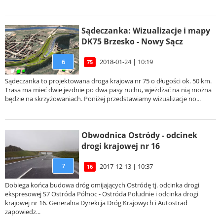
Sądeczanka: Wizualizacje i mapy
DK75 Brzesko - Nowy Sącz
6
2018-01-24 | 10:19
75
Sądeczanka to projektowana droga krajowa nr 75 o długości ok. 50 km.
Trasa ma mieć dwie jezdnie po dwa pasy ruchu, wjeżdżać na nią można
będzie na skrzyżowaniach. Poniżej przedstawiamy wizualizacje no...
Obwodnica Ostródy - odcinek
drogi krajowej nr 16
7
2017-12-13 | 10:37
16
Dobiega końca budowa dróg omijających Ostródę tj. odcinka drogi
ekspresowej S7 Ostróda Północ - Ostróda Południe i odcinka drogi
krajowej nr 16. Generalna Dyrekcja Dróg Krajowych i Autostrad
zapowiedz...