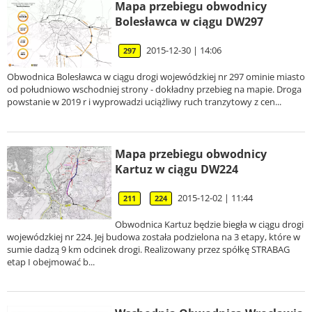
Mapa przebiegu obwodnicy
Bolesławca w ciągu DW297
2015-12-30 | 14:06
297
Obwodnica Bolesławca w ciągu drogi wojewódzkiej nr 297 ominie miasto
od południowo wschodniej strony - dokładny przebieg na mapie. Droga
powstanie w 2019 r i wyprowadzi uciążliwy ruch tranzytowy z cen...
Mapa przebiegu obwodnicy
Kartuz w ciągu DW224
2015-12-02 | 11:44
211
224
Obwodnica Kartuz będzie biegła w ciągu drogi
wojewódzkiej nr 224. Jej budowa została podzielona na 3 etapy, które w
sumie dadzą 9 km odcinek drogi. Realizowany przez spółkę STRABAG
etap I obejmować b...