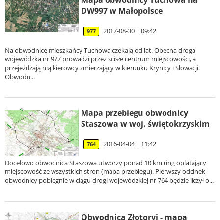
Mapa obwodnicy Tuchowa na
DW997 w Małopolsce
2017-08-30 | 09:42
977
Na obwodnicę mieszkańcy Tuchowa czekają od lat. Obecna droga
wojewódzka nr 977 prowadzi przez ścisłe centrum miejscowości, a
przejeżdżają nią kierowcy zmierzający w kierunku Krynicy i Słowacji.
Obwodn...
Mapa przebiegu obwodnicy
Staszowa w woj. świętokrzyskim
2016-04-04 | 11:42
764
Docelowo obwodnica Staszowa utworzy ponad 10 km ring oplatający
miejscowość ze wszystkich stron (mapa przebiegu). Pierwszy odcinek
obwodnicy pobiegnie w ciągu drogi wojewódzkiej nr 764 będzie liczył o...
Obwodnica Złotoryi - mapa