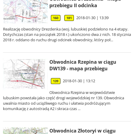
przebiegu II odcinka
2018-01-30 | 13:39
160
181
Realizację obwodnicy Drezdenka (woj. lubuskie) podzielono na 4 etapy.
Dotychczas (stan na początek 2018 r.) ukończono dwa z nich. 18 stycznia
2018 r. oddano do ruchu drugi odcinek obwodnicy, który poł...
Obwodnica Rzepina w ciągu
DW139 - mapa przebiegu
2018-01-30 | 13:12
139
Obwodnica Rzepina w województwie
lubuskim powstała jako część drogi wojewódzkiej nr 139. Obwodnica
uwalnia miasto od uciążliwego ruchu i ułatwia podróżującym
komunikację z autostradą A2 i skraca czas ...
Obwodnica Złotoryi w ciągu