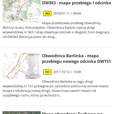
DW363 - mapa przebiegu I odcinka
2018-01-11 | 08:44
363
Mapa przedstawia przebieg obwodnicy
Złotoryi w woj. dolnośląskim. Obwodnica będzie częścią drogi
wojewódzkiej nr 363. I etap obejmuje odcinek o długości 5 km biegnący
od DW363 Złotory­ja-Jawor do drog...
Obwodnica Barlinka - mapa
przebiegu nowego odcinka DW151
2017-10-12 | 13:08
151
Obwodnica Barlinka w ciągu drogi
wojewódzkiej nr 151 pobiegnie po zachodnio-północnej stronie miasta
(mapa z lokalizacją nowej drogi). Nowa trasa uwolni miasto od
uciążliwego ruchu, który przechodzi o...