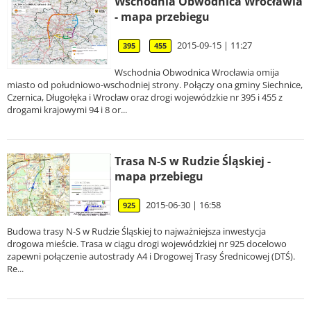
Wschodnia Obwodnica Wrocławia
- mapa przebiegu
2015-09-15 | 11:27
395
455
Wschodnia Obwodnica Wrocławia omija
miasto od południowo-wschodniej strony. Połączy ona gminy Siechnice,
Czernica, Długołęka i Wrocław oraz drogi wojewódzkie nr 395 i 455 z
drogami krajowymi 94 i 8 or...
Trasa N-S w Rudzie Śląskiej -
mapa przebiegu
2015-06-30 | 16:58
925
Budowa trasy N-S w Rudzie Śląskiej to najważniejsza inwestycja
drogowa mieście. Trasa w ciągu drogi wojewódzkiej nr 925 docelowo
zapewni połączenie autostrady A4 i Drogowej Trasy Średnicowej (DTŚ).
Re...