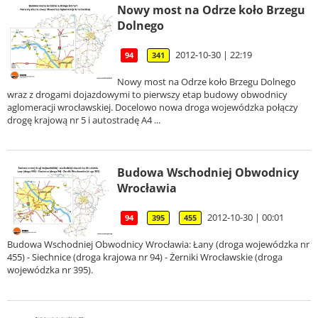
Nowy most na Odrze koło Brzegu
Dolnego
2012-10-30 | 22:19
94
341
Nowy most na Odrze koło Brzegu Dolnego
wraz z drogami dojazdowymi to pierwszy etap budowy obwodnicy
aglomeracji wrocławskiej. Docelowo nowa droga wojewódzka połączy
drogę krajową nr 5 i autostradę A4 ...
Budowa Wschodniej Obwodnicy
Wrocławia
2012-10-30 | 00:01
94
395
455
Budowa Wschodniej Obwodnicy Wrocławia: Łany (droga wojewódzka nr
455) - Siechnice (droga krajowa nr 94) - Żerniki Wrocławskie (droga
wojewódzka nr 395).