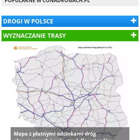
POPULARNE W CONADROGACH.PL
DROGI W POLSCE
WYZNACZANIE TRASY
Mapa z płatnymi odcinkami dróg