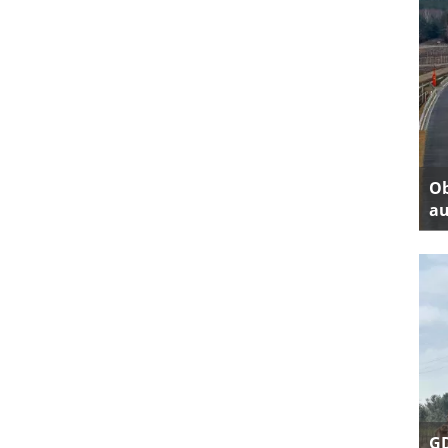
Ob
au
GD