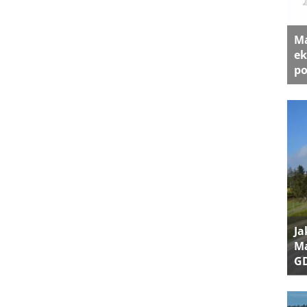
Ma
ek
po
Ja
Ma
G