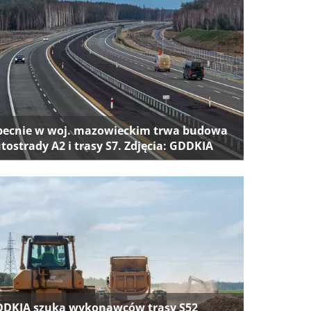
ecnie w woj. mazowieckim trwa budowa
tostrady A2 i trasy S7. Zdjęcia: GDDKIA
DKIA szuka wykonawców trasy S52