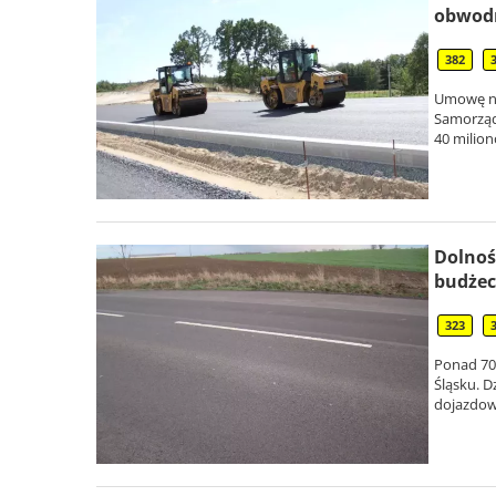
obwodn
382
Umowę na
Samorząd
40 milion
Dolnoś
budżec
323
Ponad 700
Śląsku. D
dojazdow