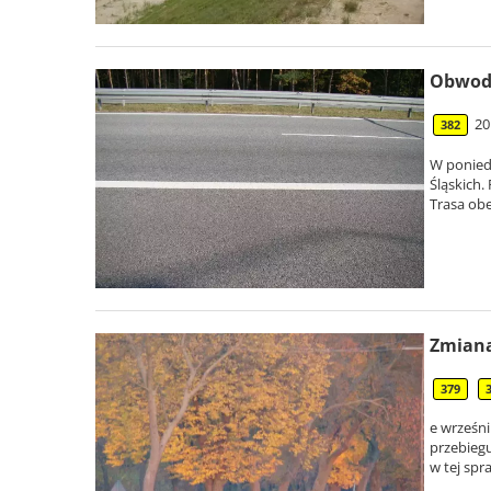
Obwodn
20
382
W poniedz
Śląskich.
Trasa obe
Zmiana
379
e wrześni
przebieg
w tej spr