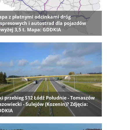
pa z płatnymi odcinkami dróg
spresowych i autostrad dla pojazdów
wyżej 3,5 t. Mapa: GDDKIA
ki przebieg S12 Łódź Południe - Tomaszów
zowiecki - Sulejów (Kozenin)? Zdjęcia:
DDKIA