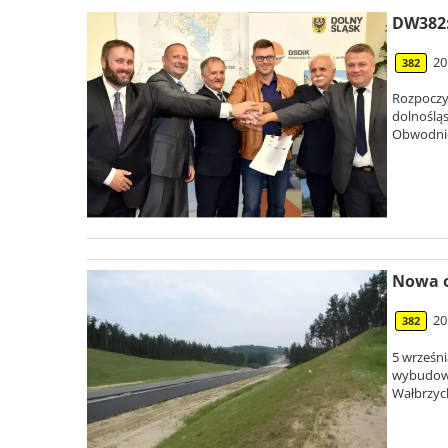
DW382:
20
382
Rozpoczy
dolnoślą
Obwodnica
Nowa o
20
382
5 wrześn
wybudowa
Wałbrzych