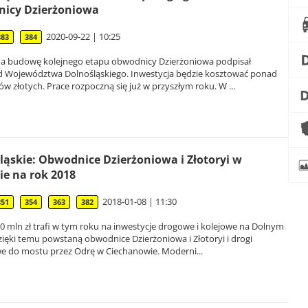
icy Dzierżoniowa
2020-09-22 | 10:25
383
384
 budowę kolejnego etapu obwodnicy Dzierżoniowa podpisał
 Województwa Dolnośląskiego. Inwestycja będzie kosztować ponad
ów złotych. Prace rozpoczną się już w przyszłym roku. W ...
ląskie: Obwodnice Dzierżoniowa i Złotoryi w
ie na rok 2018
2018-01-08 | 11:30
351
354
363
382
 mln zł trafi w tym roku na inwestycje drogowe i kolejowe na Dolnym
zięki temu powstaną obwodnice Dzierżoniowa i Złotoryi i drogi
e do mostu przez Odrę w Ciechanowie. Moderni...