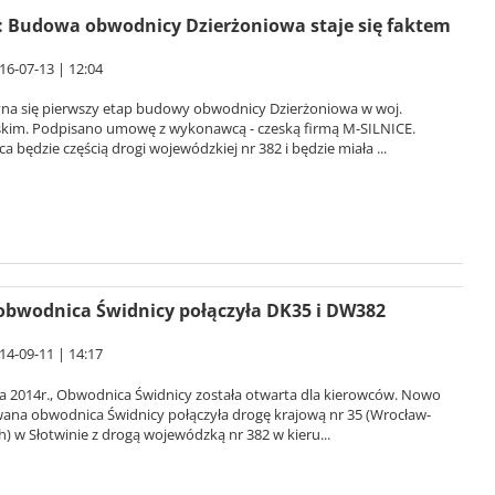
 Budowa obwodnicy Dzierżoniowa staje się faktem
16-07-13 | 12:04
na się pierwszy etap budowy obwodnicy Dzierżoniowa w woj.
skim. Podpisano umowę z wykonawcą - czeską firmą M-SILNICE.
 będzie częścią drogi wojewódzkiej nr 382 i będzie miała ...
bwodnica Świdnicy połączyła DK35 i DW382
14-09-11 | 14:17
ia 2014r., Obwodnica Świdnicy została otwarta dla kierowców. Nowo
na obwodnica Świdnicy połączyła drogę krajową nr 35 (Wrocław-
) w Słotwinie z drogą wojewódzką nr 382 w kieru...