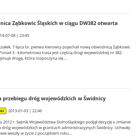
ica Ząbkowic Śląskich w ciągu DW382 otwarta
14-07-08 | 23:45
iałek, 7 lipca br. pierwsi kierowcy pojechali nową obwodnicą Ząbkowic
 Ponad 3 - kilometrowa trasa jest częścią drogi wojewódzkiej nr 382.
jmuje drogę, która rozpoczyna się ...
 przebiegu dróg wojewódzkich w Świdnicy
2013-01-03 | 22:46
382
u 2012 r. Sejmik Województwa Dolnośląskiego podjął decyzję o zmianie
u dróg wojewódzkich w granicach administracyjnych Świdnicy. Uchwały
awie weszły w życie z początkiem roku...