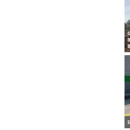
B
B
S