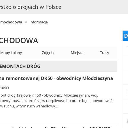
stko o drogach w Polsce
samochodowa
Informacje
D
MOCHODOWA
Mapy i plany
Zdjęcia
Miejsca
Trasy
 REMONTACH DRÓG
a remontowanej DK50 - obwodnicy Młodzieszyna
 10:03
ont drogi krajowej nr 50 - obwodnicy Młodzieszyna w woj.
rowcy muszą uzbroić się w cierpliwość, bo prace będą powodować
 w ruchu, w tym ruch wahadłowy....