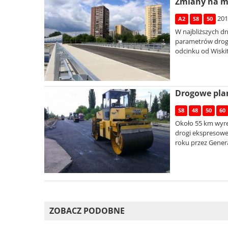
Zmiany na ma
201
A2
S8
50
W najbliższych d
parametrów drogi
odcinku od Wiski
Drogowe pla
S8
48
50
60
Około 55 km wyr
drogi ekspresowe
roku przez Genera
ZOBACZ PODOBNE