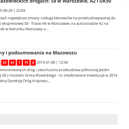
zowieckich drogach: S8 w Warszawie, A2 i DK50
5-06-29 | 22:04
niach największe zmiany czekają kierowców na przebudowywanej do
 ekspresowej S8 - Trasie AK w Warszawie, na autostradzie A2 na
tek w kierunku Warszawy o...
ny i podsumowania na Mazowszu
2015-01-08 | 12:34
62
63
7
79
8
emontowanych dróg i zakończona przebudowa północnej jezdni
j S8 z mostem Grota-Roweckiego - to zrealizowane inwestycje w 2014
lną Dyrekcję Dróg Krajowyc...