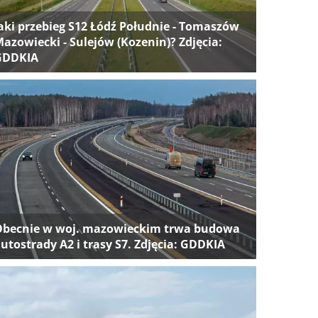
aki przebieg S12 Łódź Południe - Tomaszów
azowiecki - Sulejów (Kozenin)? Zdjęcia:
GDDKIA
Obecnie w woj. mazowieckim trwa budowa
utostrady A2 i trasy S7. Zdjęcia: GDDKIA