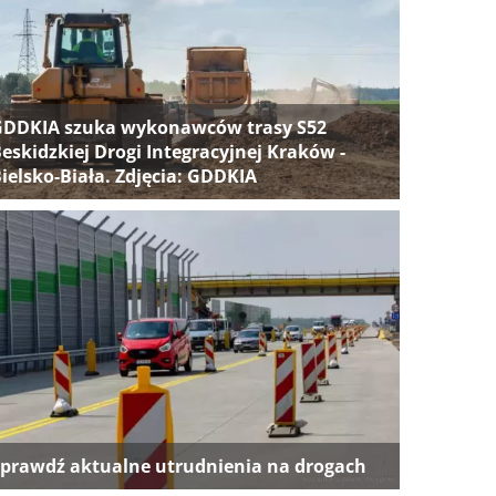
GDDKIA szuka wykonawców trasy S52
eskidzkiej Drogi Integracyjnej Kraków -
ielsko-Biała. Zdjęcia: GDDKIA
prawdź aktualne utrudnienia na drogach