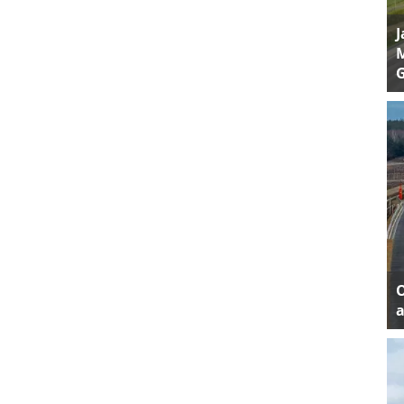
J
M
a