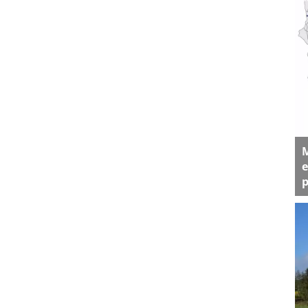
M
e
p