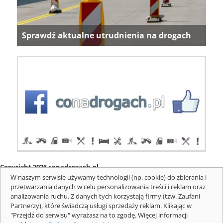
Sprawdź aktualne utrudnienia na drogach
Copyright 2026 conadrogach.pl
O firmie
Redakcja
Regulamin
Informacje o cookies
W naszym serwisie używamy technologii (np. cookie) do zbierania i
Mapa serwisu
Komunikaty
przetwarzania danych w celu personalizowania treści i reklam oraz
analizowania ruchu. Z danych tych korzystają firmy (tzw. Zaufani
Partnerzy), które świadczą usługi sprzedaży reklam. Klikając w
"Przejdź do serwisu" wyrażasz na to zgodę. Więcej informacji