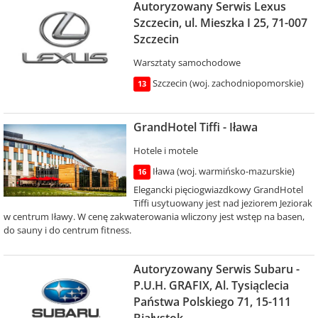
Autoryzowany Serwis Lexus
Szczecin, ul. Mieszka I 25, 71-007
Szczecin
Warsztaty samochodowe
Szczecin (woj. zachodniopomorskie)
13
GrandHotel Tiffi - Iława
Hotele i motele
Iława (woj. warmińsko-mazurskie)
16
Elegancki pięciogwiazdkowy GrandHotel
Tiffi usytuowany jest nad jeziorem Jeziorak
w centrum Iławy. W cenę zakwaterowania wliczony jest wstęp na basen,
do sauny i do centrum fitness.
Autoryzowany Serwis Subaru -
P.U.H. GRAFIX, Al. Tysiąclecia
Państwa Polskiego 71, 15-111
Białystok