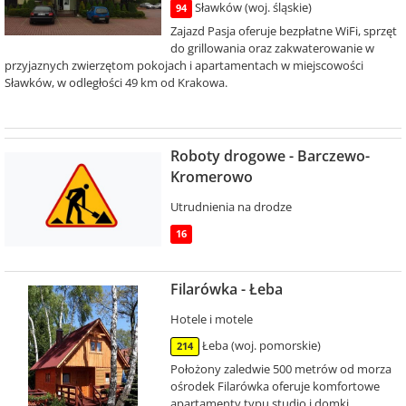
Sławków (woj. śląskie)
94
Zajazd Pasja oferuje bezpłatne WiFi, sprzęt
do grillowania oraz zakwaterowanie w
przyjaznych zwierzętom pokojach i apartamentach w miejscowości
Sławków, w odległości 49 km od Krakowa.
Roboty drogowe - Barczewo-
Kromerowo
Utrudnienia na drodze
16
Filarówka - Łeba
Hotele i motele
Łeba (woj. pomorskie)
214
Położony zaledwie 500 metrów od morza
ośrodek Filarówka oferuje komfortowe
apartamenty typu studio i domki