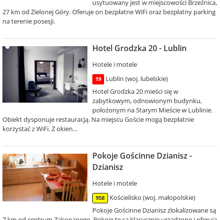
usytuowany jest w miejscowości Brzeźnica,
27 km od Zielonej Góry. Oferuje on bezpłatne WiFi oraz bezpłatny parking
na terenie posesji.
Hotel Grodzka 20 - Lublin
Hotele i motele
Lublin (woj. lubelskie)
19
Hotel Grodzka 20 mieści się w
zabytkowym, odnowionym budynku,
położonym na Starym Mieście w Lublinie.
Obiekt dysponuje restauracją. Na miejscu Goście mogą bezpłatnie
korzystać z WiFi. Z okien...
Pokoje Gościnne Dzianisz -
Dzianisz
Hotele i motele
Kościelisko (woj. małopolskie)
958
Pokoje Gościnne Dzianisz zlokalizowane są
7 km od centrum Zakopanego. Pokoje te są klasycznie urządzone i oferują