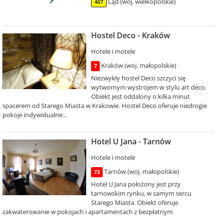
Ląd (woj. wielkopolskie)
467
Hostel Deco - Kraków
Hotele i motele
Kraków (woj. małopolskie)
7
Niezwykły hostel Deco szczyci się
wytwornym wystrojem w stylu art déco.
Obiekt jest oddalony o kilka minut
spacerem od Starego Miasta w Krakowie. Hostel Deco oferuje niedrogie
pokoje indywidualne...
Hotel U Jana - Tarnów
Hotele i motele
Tarnów (woj. małopolskie)
73
Hotel U Jana położony jest przy
tarnowskim rynku, w samym sercu
Starego Miasta. Obiekt oferuje
zakwaterowanie w pokojach i apartamentach z bezpłatnym