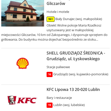
Gliczarów
Hotele i motele
Biały Dunajec (woj. małopolskie)
961
Obiekt Wolne pokoje Maria Rzadkosz
usytuowany jest w małopolskiej
miejscowości Gliczarów, 10 km od Zakopanego, i dysponuje sprzętem do
grillowania. Do budynku można dojechać bezpośrednio ze stoku...
SHELL GRUDZIĄDZ ŚREDNICA -
Grudziądz, ul. Łyskowskiego
Stacje paliwowe
Grudziądz (woj. kujawsko-pomorskie)
16
KFC Lipowa 13 20-020 Lublin
Bary i restauracje
Lublin (woj. lubelskie)
19