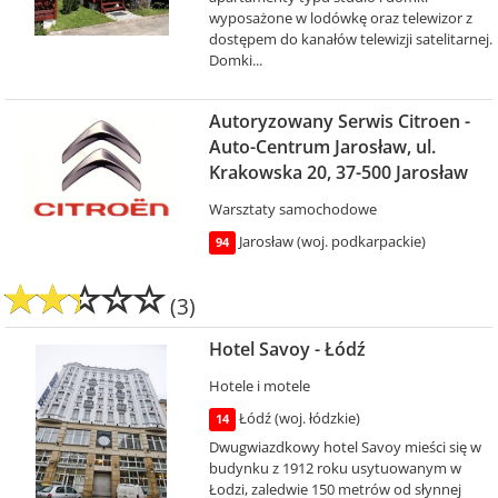
wyposażone w lodówkę oraz telewizor z
dostępem do kanałów telewizji satelitarnej.
Domki...
Autoryzowany Serwis Citroen -
Auto-Centrum Jarosław, ul.
Krakowska 20, 37-500 Jarosław
Warsztaty samochodowe
Jarosław (woj. podkarpackie)
94
(3)
Hotel Savoy - Łódź
Hotele i motele
Łódź (woj. łódzkie)
14
Dwugwiazdkowy hotel Savoy mieści się w
budynku z 1912 roku usytuowanym w
Łodzi, zaledwie 150 metrów od słynnej