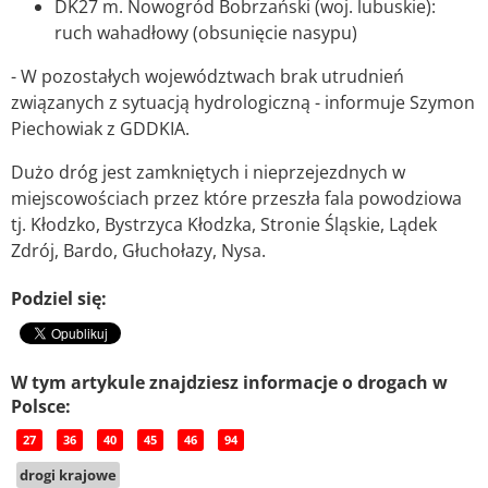
DK27 m. Nowogród Bobrzański (woj. lubuskie):
ruch wahadłowy (obsunięcie nasypu)
- W pozostałych województwach brak utrudnień
związanych z sytuacją hydrologiczną - informuje Szymon
Piechowiak z GDDKIA.
Dużo dróg jest zamkniętych i nieprzejezdnych w
miejscowościach przez które przeszła fala powodziowa
tj. Kłodzko, Bystrzyca Kłodzka, Stronie Śląskie, Lądek
Zdrój, Bardo, Głuchołazy, Nysa.
Podziel się:
W tym artykule znajdziesz informacje o drogach w
Polsce:
27
36
40
45
46
94
drogi krajowe