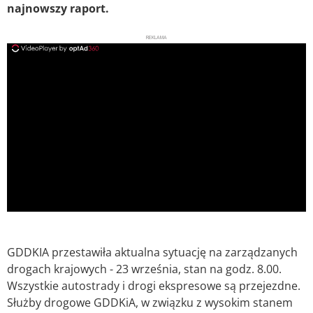
najnowszy raport.
REKLAMA
ad
GDDKIA przestawiła aktualna sytuację na zarządzanych
drogach krajowych - 23 września, stan na godz. 8.00.
Wszystkie autostrady i drogi ekspresowe są przejezdne.
Służby drogowe GDDKiA, w związku z wysokim stanem