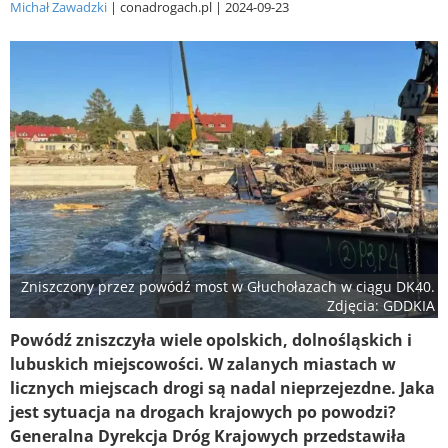
Michał Zawadzki
conadrogach.pl
2024-09-23
Zniszczony przez powódź most w Głuchołazach w ciągu DK40.
Zdjęcia: GDDKIA
Powódź zniszczyła wiele opolskich, dolnośląskich i
lubuskich miejscowości. W zalanych miastach w
licznych miejscach drogi są nadal nieprzejezdne. Jaka
jest sytuacja na drogach krajowych po powodzi?
Generalna Dyrekcja Dróg Krajowych przedstawiła