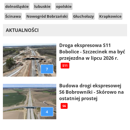
dolnośląskie
lubuskie
opolskie
Ścinawa
Nowogród Bobrzański
Głuchołazy
Krapkowice
AKTUALNOŚCI
Droga ekspresowa S11
Bobolice - Szczecinek ma być
przejezdna w lipcu 2026 r.
S11
7
Budowa drogi ekspresowej
S6 Bobrowniki - Skórowo na
ostatniej prostej
S6
4