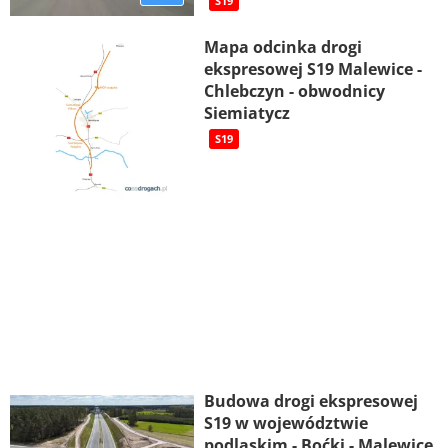
S19
Mapa odcinka drogi
ekspresowej S19 Malewice -
Chlebczyn - obwodnicy
Siemiatycz
S19
Budowa drogi ekspresowej
S19 w województwie
podlaskim - Boćki - Malewice