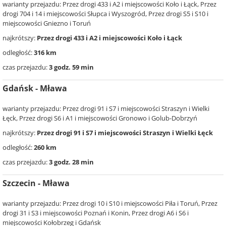
warianty przejazdu: Przez drogi 433 i A2 i miejscowości Koło i Łąck, Przez
drogi 704 i 14 i miejscowości Słupca i Wyszogród, Przez drogi S5 i S10 i
miejscowości Gniezno i Toruń
najkrótszy:
Przez drogi 433 i A2 i miejscowości Koło i Łąck
odległość:
316 km
czas przejazdu:
3 godz. 59 min
Gdańsk - Mława
warianty przejazdu: Przez drogi 91 i S7 i miejscowości Straszyn i Wielki
Łęck, Przez drogi S6 i A1 i miejscowości Gronowo i Golub-Dobrzyń
najkrótszy:
Przez drogi 91 i S7 i miejscowości Straszyn i Wielki Łęck
odległość:
260 km
czas przejazdu:
3 godz. 28 min
Szczecin - Mława
warianty przejazdu: Przez drogi 10 i S10 i miejscowości Piła i Toruń, Przez
drogi 31 i S3 i miejscowości Poznań i Konin, Przez drogi A6 i S6 i
miejscowości Kołobrzeg i Gdańsk