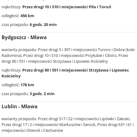
najkrótszy:
Przez drogi 10 i S10 i miejscowości Piła i Toruń
odległość:
456 km
czas przejazdu:
6 godz. 20 min
Bydgoszcz - Mława
warianty przejazdu: Przez drogi 5 i 397 i miejscowości Turzno i Dobre (koło
Radomina), Przez drogi 10 i S10 i miejscowości Przyłubie i Cibórz, Przez
drogi 80 i 551 i miejscowości Strzyżawa i Lipowiec Kościelny
najkrótszy:
Przez drogi 80 i 551 i miejscowości Strzyżawa i Lipowiec
Kościelny
odległość:
178 km
czas przejazdu:
3 godz. 2 min
Lublin - Mława
warianty przejazdu: Przez drogi S17 i S2 i miejscowości Lipówki i Załuski,
Przez drogi 17 i 2 i miejscowości Markuszów i Serock, Przez drogi 631 i 61 i
miejscowości Otwock i Ciechanów