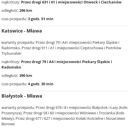
najkrótszy:
Przez drogi 631 i 61 i miejscowości Otwock i Ciechanów
odległość:
296 km
czas przejazdu:
3 godz. 51 min
Katowice - Mława
warianty przejazdu: Przez drogi 79 i A4 i miejscowości Piekary Śląskie i
Radomsko, Przez drogi 911 i A1 i miejscowości Częstochowa i Piotrków
Trybunalski
najkrótszy:
Przez drogi 79 i A4 i miejscowości Piekary Śląskie i
Radomsko
odległość:
390 km
czas przejazdu:
4 godz. 30 min
Białystok - Mława
warianty przejazdu: Przez drogi 676 i 8 i miejscowości Białystok i Łazy (koło
Przasnysza), Przez drogi S8 i 60 i miejscowości Wiśniewo i Trzcianka (koło
Mławy), Przez drogi 677 i 627 i miejscowości Kołaki Kościelne i Nosarzewo
Borowe