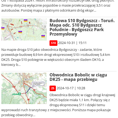
Od 1 listopada 2024 r. resort infrastruktury rozszerzył sieć dróg płatnych.
Zmiany dotyczą wyłącznie pojazdów o masie przekraczającej 3,5 t oraz
autobusów. Poniżej mapa z płatnymi odcinkami dróg ekspr...
Budowa S10 Bydgoszcz - Toruń.
Mapa odc. S10 Bydgoszcz
Południe - Bydgoszcz Park
Przemysłowy
2024-10-31 | 15:11
S10
Na mapie droga S10 jako obwodnica Bydgoszczy - zadanie, które
przewiduje budowę 8,9 km drogi ekspresowej S10 i rozbudowę 5,4 km
DK25. Droga S10 pobiegnie w większości obecnym śladem DK10, a
kierowcy b...
Obwodnica Bobolic w ciągu
DK25 - mapa przebiegu
2024-10-17 | 10:28
25
Obwodnica Bobolic w ciągu drogi krajowej
DK25 będzie miała 1,1 km. Połączy się z
drogą ekspresową S11 i dzięki temu
wyprowadzi ruch tranzytowy z miejscowości. Poniższa mapa pokazuje
przebieg obwodnicy...