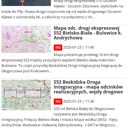
Mapy drogi ekspresowej S10 Szczecin
Kijewo - Szczecin Zdunowo, wylotówki na
trasie do Piły. Nowa droga rozpocznie się od węzła drogowego Szczecin
Kijewo z autostradą A6, a zakończy na połączeniu z ist...
Mapa odc. drogi ekspresowej
S52 Bielsko-Biała - Bulowice k.
Andrychowa
2025-01-23 | 11:40
S52
Mapa prezentuje przebieg 16 km drogi
ekspresowej S52 między przyszłymi węzłami Bielsko-Biała Hałcnów i
Bulowice. To część przyszłej Beskidzkiej Drogi Integracyjnej biegnącej do
Głogoczowa pod Krakowem...
S52 Beskidzka Droga
Integracyjna - mapa odcinków
realizacyjnych, węzły drogowe
2025-01-23 | 11:36
S52
S52 od Bielska-Białej do Głogoczowa
nazywana jest Beskidzką Drogą
Integracyjną. Połączy Bielsko-Białą i miasta leżące wzdłuż DK52 - Kęty,
Andrychów, Wadowice i Kalwarię Zebrzydowską - z DK7 w Głogoczo...