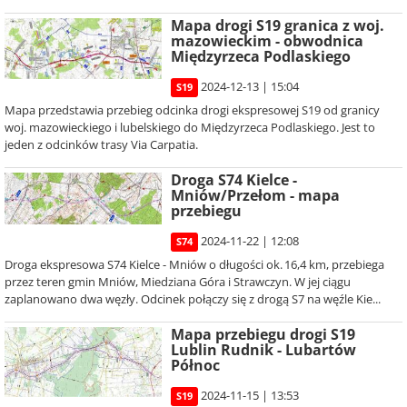
Mapa drogi S19 granica z woj.
mazowieckim - obwodnica
Międzyrzeca Podlaskiego
2024-12-13 | 15:04
S19
Mapa przedstawia przebieg odcinka drogi ekspresowej S19 od granicy
woj. mazowieckiego i lubelskiego do Międzyrzeca Podlaskiego. Jest to
jeden z odcinków trasy Via Carpatia.
Droga S74 Kielce -
Mniów/Przełom - mapa
przebiegu
2024-11-22 | 12:08
S74
Droga ekspresowa S74 Kielce - Mniów o długości ok. 16,4 km, przebiega
przez teren gmin Mniów, Miedziana Góra i Strawczyn. W jej ciągu
zaplanowano dwa węzły. Odcinek połączy się z drogą S7 na węźle Kie...
Mapa przebiegu drogi S19
Lublin Rudnik - Lubartów
Północ
2024-11-15 | 13:53
S19