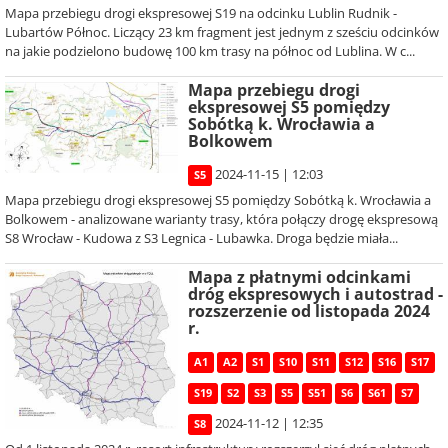
Mapa przebiegu drogi ekspresowej S19 na odcinku Lublin Rudnik -
Lubartów Północ. Liczący 23 km fragment jest jednym z sześciu odcinków
na jakie podzielono budowę 100 km trasy na północ od Lublina. W c...
Mapa przebiegu drogi
ekspresowej S5 pomiędzy
Sobótką k. Wrocławia a
Bolkowem
2024-11-15 | 12:03
S5
Mapa przebiegu drogi ekspresowej S5 pomiędzy Sobótką k. Wrocławia a
Bolkowem - analizowane warianty trasy, która połączy drogę ekspresową
S8 Wrocław - Kudowa z S3 Legnica - Lubawka. Droga będzie miała...
Mapa z płatnymi odcinkami
dróg ekspresowych i autostrad -
rozszerzenie od listopada 2024
r.
A1
A2
S1
S10
S11
S12
S16
S17
S19
S2
S3
S5
S51
S6
S61
S7
2024-11-12 | 12:35
S8