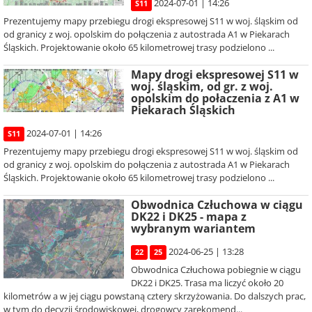
2024-07-01 | 14:26
S11
Prezentujemy mapy przebiegu drogi ekspresowej S11 w woj. śląskim od
od granicy z woj. opolskim do połączenia z autostrada A1 w Piekarach
Śląskich. Projektowanie około 65 kilometrowej trasy podzielono ...
Mapy drogi ekspresowej S11 w
woj. śląskim, od gr. z woj.
opolskim do połaczenia z A1 w
Piekarach Śląskich
2024-07-01 | 14:26
S11
Prezentujemy mapy przebiegu drogi ekspresowej S11 w woj. śląskim od
od granicy z woj. opolskim do połączenia z autostrada A1 w Piekarach
Śląskich. Projektowanie około 65 kilometrowej trasy podzielono ...
Obwodnica Człuchowa w ciągu
DK22 i DK25 - mapa z
wybranym wariantem
2024-06-25 | 13:28
22
25
Obwodnica Człuchowa pobiegnie w ciągu
DK22 i DK25. Trasa ma liczyć około 20
kilometrów a w jej ciągu powstaną cztery skrzyżowania. Do dalszych prac,
w tym do decyzji środowiskowej, drogowcy zarekomend...