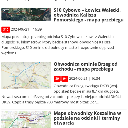
S10 Cybowo – Łowicz Wałecki,
obwodnica Kalisza
Pomorskiego - mapa przebiegu
2024-06-21 | 16:39
S10
Mapa prezentuje przebieg odcinka S10 Cybowo – Łowicz Wałecki o
długości 16 kilometrów, który będzie stanowił obwodnicę Kalisza
Pomorskiego. S10 ominie od północy miasto i rozpocznie się przed
węzłem C...
Obwodnica ominie Brzeg od
zachodu - mapa przebiegu
2024-06-21 | 16:34
39
94
Obwodnica Brzegu w ciągu DK39 (woj.
opolskie) będzie miała 8,7 km długości.
Nowa trasa ominie Brzeg od zachodu i połączy istniejące odcinki DK94 i
DK39. Częścią trasy będzie 700 metrowy most przez Odr...
Mapa obwodnicy Koszalina w
podziale na odcinki i terminy
otwarcia