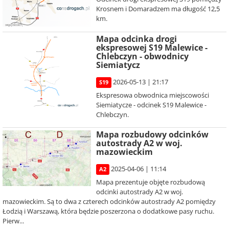
Krosnem i Domaradzem ma długość 12,5
km.
Mapa odcinka drogi
ekspresowej S19 Malewice -
Chlebczyn - obwodnicy
Siemiatycz
2026-05-13 | 21:17
S19
Ekspresowa obwodnica miejscowości
Siemiatycze - odcinek S19 Malewice -
Chlebczyn.
Mapa rozbudowy odcinków
autostrady A2 w woj.
mazowieckim
2025-04-06 | 11:14
A2
Mapa prezentuje objęte rozbudową
odcinki autostrady A2 w woj.
mazowieckim. Są to dwa z czterech odcinków autostrady A2 pomiędzy
Łodzią i Warszawą, która będzie poszerzona o dodatkowe pasy ruchu.
Pierw...