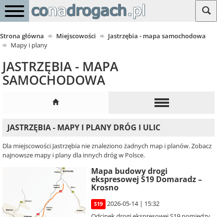
Strona główna
Miejscowości
Jastrzębia - mapa samochodowa
Mapy i plany
JASTRZĘBIA - MAPA
SAMOCHODOWA
JASTRZĘBIA - MAPY I PLANY DRÓG I ULIC
Dla miejscowości Jastrzębia nie znaleziono żadnych map i planów. Zobacz
najnowsze mapy i plany dla innych dróg w Polsce.
Mapa budowy drogi
ekspresowej S19 Domaradz –
Krosno
2026-05-14 | 15:32
S19
Odcinek drogi ekspresowej S19 pomiędzy