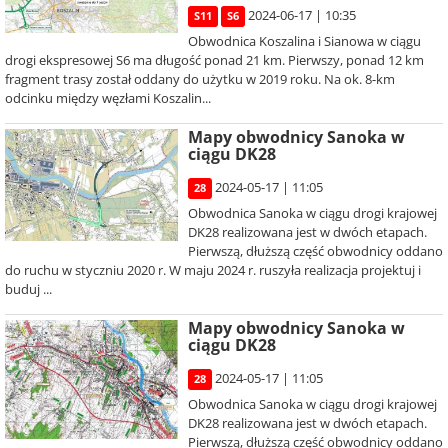
2024-06-17 | 10:35
S11
S6
Obwodnica Koszalina i Sianowa w ciągu
drogi ekspresowej S6 ma długość ponad 21 km. Pierwszy, ponad 12 km
fragment trasy został oddany do użytku w 2019 roku. Na ok. 8-km
odcinku między węzłami Koszalin...
Mapy obwodnicy Sanoka w
ciągu DK28
2024-05-17 | 11:05
28
Obwodnica Sanoka w ciągu drogi krajowej
DK28 realizowana jest w dwóch etapach.
Pierwszą, dłuższą część obwodnicy oddano
do ruchu w styczniu 2020 r. W maju 2024 r. ruszyła realizacja projektuj i
buduj ...
Mapy obwodnicy Sanoka w
ciągu DK28
2024-05-17 | 11:05
28
Obwodnica Sanoka w ciągu drogi krajowej
DK28 realizowana jest w dwóch etapach.
Pierwszą, dłuższą część obwodnicy oddano