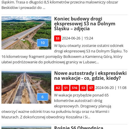
śląskim. Trasa o długości 8,5 kilometrów przecina malowniczy obszar
Beskidów i prowadzi do ...
Koniec budowy drogi
ekspresowej S3 na Dolnym
Śląsku – zdjęcia
2024-06-26 | 15:24
S3
10
W lipcu otwarty zostanie ostatni odcinek
drogi ekspresowej S3 na Dolnym Śląsku. To
16 kilometrowy fragment pomiędzy Bolkowem a Kamienną Górą, który
ułatwi podróżowanie do południowej granicy w Lubawc...
Nowe autostrady i ekspresówki
na wakacje - co, gdzie, kiedy?
2024-06-20 | 11:08
A2
S1
S16
S3
S7
W wakacje przybędzie ponad 65
6
kilometrów autostrad i dróg
ekspresowych. Drogowcy planują
otworzyć ważne odcinki tras na południu kraju oraz na Warmii i
Mazurach. Z dokończonej obwodnicy Koszalina i Si...
Rośnie S6 Obwodnica