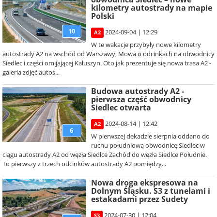
kilometry autostrady na mapie
Polski
10
2024-09-04 | 12:29
A2
W te wakacje przybyły nowe kilometry
autostrady A2 na wschód od Warszawy, Mowa o odcinkach na obwodnicy
Siedlec i części omijającej Kałuszyn. Oto jak prezentuje się nowa trasa A2 -
galeria zdjęć autos...
Budowa autostrady A2 -
pierwsza część obwodnicy
Siedlec otwarta
2024-08-14 | 12:42
A2
6
W pierwszej dekadzie sierpnia oddano do
ruchu południową obwodnicę Siedlec w
ciągu autostrady A2 od węzła Siedlce Zachód do węzła Siedlce Południe.
To pierwszy z trzech odcinków autostrady A2 pomiędzy...
Nowa droga ekspresowa na
Dolnym Śląsku. S3 z tunelami i
estakadami przez Sudety
2024-07-30 | 12:04
S3