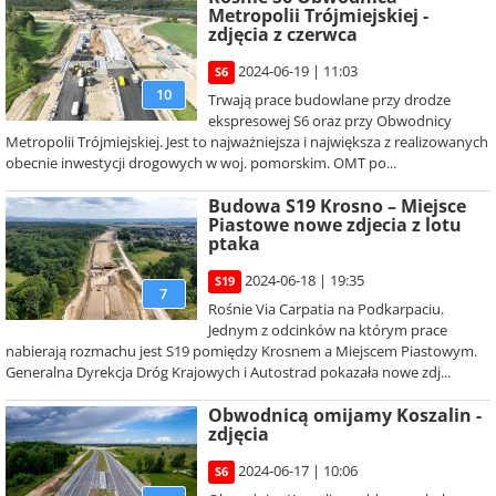
Metropolii Trójmiejskiej -
zdjęcia z czerwca
2024-06-19 | 11:03
S6
10
Trwają prace budowlane przy drodze
ekspresowej S6 oraz przy Obwodnicy
Metropolii Trójmiejskiej. Jest to najważniejsza i największa z realizowanych
obecnie inwestycji drogowych w woj. pomorskim. OMT po...
Budowa S19 Krosno – Miejsce
Piastowe nowe zdjecia z lotu
ptaka
2024-06-18 | 19:35
S19
7
Rośnie Via Carpatia na Podkarpaciu.
Jednym z odcinków na którym prace
nabierają rozmachu jest S19 pomiędzy Krosnem a Miejscem Piastowym.
Generalna Dyrekcja Dróg Krajowych i Autostrad pokazała nowe zdj...
Obwodnicą omijamy Koszalin -
zdjęcia
2024-06-17 | 10:06
S6