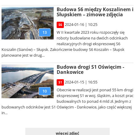
Budowa S6 między Koszalinem i
Słupskiem – zimowe zdjęcia
2024-01-16 | 10:25
S6
W II kwartale 2023 roku rozpoczęły się
13
roboty budowlane na dwóch odcinkach
realizacyjnych drogi ekspresowej S6
Koszalin (Sianów) – Słupsk. Zakończenie budowy S6 Koszalin – Słupsk
planowane jest w drug...
Budowa drogi S1 Oświęcim -
Dankowice
2024-01-15 | 16:55
S1
Obecnie w realizacji jest ponad 55 km drogi
10
ekspresowej S1 w woj. śląskim, a koszt prac
budowalnych to ponad 4 mld zł. Jednym z
budowanych odcinków jest S1 Oświęcim - Dankowice, jako część większej
in...
więcej zdjęć