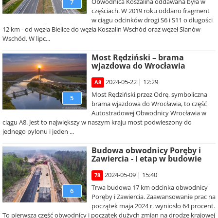
Obwodnica Koszalina oddawana była w
7
częściach. W 2019 roku oddano fragment
w ciągu odcinków drogi S6 i S11 o długości
12 km - od węzła Bielice do węzła Koszalin Wschód oraz węzeł Sianów
Wschód. W lipc...
Most Rędziński – brama
wjazdowa do Wrocławia
2024-05-22 | 12:29
A8
Most Rędziński przez Odrę, symboliczna
5
brama wjazdowa do Wrocławia, to część
Autostradowej Obwodnicy Wrocławia w
ciągu A8. Jest to największy w naszym kraju most podwieszony do
jednego pylonu i jeden ...
Budowa obwodnicy Poręby i
Zawiercia - I etap w budowie
2024-05-09 | 15:40
78
Trwa budowa 17 km odcinka obwodnicy
6
Poręby i Zawiercia. Zaawansowanie prac na
początek maja 2024 r. wyniosło 64 procent.
To pierwsza część obwodnicy i początek dużych zmian na drodze krajowej