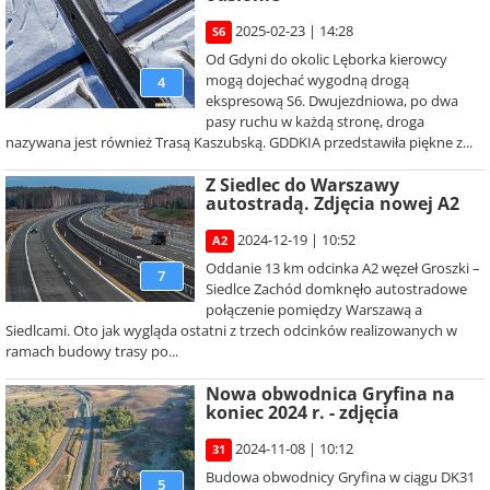
2025-02-23 | 14:28
S6
Od Gdyni do okolic Lęborka kierowcy
mogą dojechać wygodną drogą
4
ekspresową S6. Dwujezdniowa, po dwa
pasy ruchu w każdą stronę, droga
nazywana jest również Trasą Kaszubską. GDDKIA przedstawiła piękne z...
Z Siedlec do Warszawy
autostradą. Zdjęcia nowej A2
2024-12-19 | 10:52
A2
Oddanie 13 km odcinka A2 węzeł Groszki –
7
Siedlce Zachód domknęło autostradowe
połączenie pomiędzy Warszawą a
Siedlcami. Oto jak wygląda ostatni z trzech odcinków realizowanych w
ramach budowy trasy po...
Nowa obwodnica Gryfina na
koniec 2024 r. - zdjęcia
2024-11-08 | 10:12
31
Budowa obwodnicy Gryfina w ciągu DK31
5