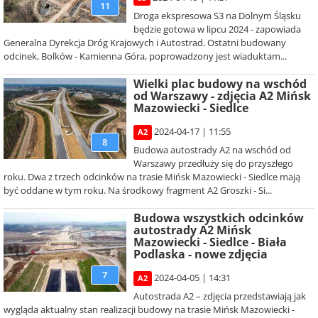
11
Droga ekspresowa S3 na Dolnym Śląsku
będzie gotowa w lipcu 2024 - zapowiada
Generalna Dyrekcja Dróg Krajowych i Autostrad. Ostatni budowany
odcinek, Bolków - Kamienna Góra, poprowadzony jest wiaduktam...
Wielki plac budowy na wschód
od Warszawy - zdjęcia A2 Mińsk
Mazowiecki - Siedlce
2024-04-17 | 11:55
A2
8
Budowa autostrady A2 na wschód od
Warszawy przedłuży się do przyszłego
roku. Dwa z trzech odcinków na trasie Mińsk Mazowiecki - Siedlce mają
być oddane w tym roku. Na środkowy fragment A2 Groszki - Si...
Budowa wszystkich odcinków
autostrady A2 Mińsk
Mazowiecki - Siedlce - Biała
Podlaska - nowe zdjęcia
7
2024-04-05 | 14:31
A2
Autostrada A2 – zdjęcia przedstawiają jak
wygląda aktualny stan realizacji budowy na trasie Mińsk Mazowiecki -