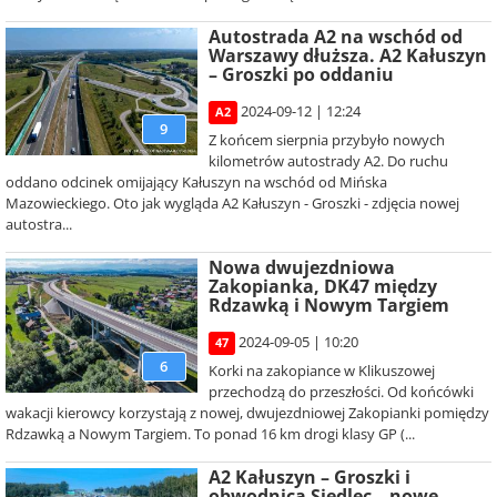
Autostrada A2 na wschód od
Warszawy dłuższa. A2 Kałuszyn
– Groszki po oddaniu
2024-09-12 | 12:24
A2
9
Z końcem sierpnia przybyło nowych
kilometrów autostrady A2. Do ruchu
oddano odcinek omijający Kałuszyn na wschód od Mińska
Mazowieckiego. Oto jak wygląda A2 Kałuszyn - Groszki - zdjęcia nowej
autostra...
Nowa dwujezdniowa
Zakopianka, DK47 między
Rdzawką i Nowym Targiem
2024-09-05 | 10:20
47
6
Korki na zakopiance w Klikuszowej
przechodzą do przeszłości. Od końcówki
wakacji kierowcy korzystają z nowej, dwujezdniowej Zakopianki pomiędzy
Rdzawką a Nowym Targiem. To ponad 16 km drogi klasy GP (...
A2 Kałuszyn – Groszki i
obwodnica Siedlec – nowe