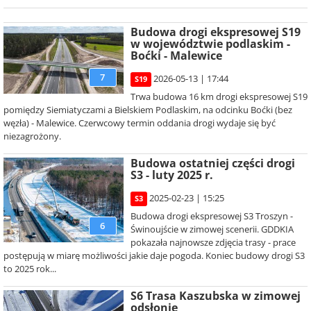
Budowa drogi ekspresowej S19
w województwie podlaskim -
Boćki - Malewice
7
2026-05-13 | 17:44
S19
Trwa budowa 16 km drogi ekspresowej S19
pomiędzy Siemiatyczami a Bielskiem Podlaskim, na odcinku Boćki (bez
węzła) - Malewice. Czerwcowy termin oddania drogi wydaje się być
niezagrożony.
Budowa ostatniej części drogi
S3 - luty 2025 r.
2025-02-23 | 15:25
S3
Budowa drogi ekspresowej S3 Troszyn -
6
Świnoujście w zimowej scenerii. GDDKIA
pokazała najnowsze zdjęcia trasy - prace
postępują w miarę możliwości jakie daje pogoda. Koniec budowy drogi S3
to 2025 rok...
S6 Trasa Kaszubska w zimowej
odsłonie