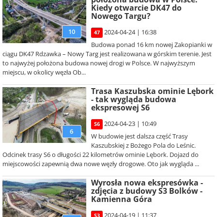
Kiedy otwarcie DK47 do
Nowego Targu?
10
2024-04-24 | 16:38
47
Budowa ponad 16 km nowej Zakopianki w
ciągu DK47 Rdzawka – Nowy Targ jest realizowana w górskim terenie. Jest
to najwyżej położona budowa nowej drogi w Polsce. W najwyższym
miejscu, w okolicy węzła Ob...
Trasa Kaszubska ominie Lębork
- tak wygląda budowa
ekspresowej S6
2024-04-23 | 10:49
S6
6
W budowie jest dalsza część Trasy
Kaszubskiej z Bożego Pola do Leśnic.
Odcinek trasy S6 o długości 22 kilometrów ominie Lębork. Dojazd do
miejscowości zapewnią dwa nowe węzły drogowe. Oto jak wygląda ...
Wyrosła nowa ekspresówka -
zdjęcia z budowy S3 Bolków -
Kamienna Góra
2024-04-19 | 11:37
S3