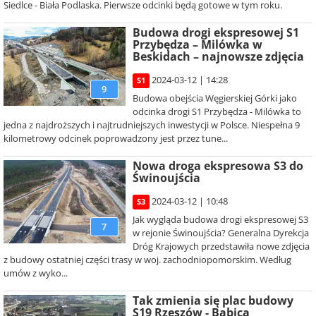
Siedlce - Biała Podlaska. Pierwsze odcinki będą gotowe w tym roku.
Budowa drogi ekspresowej S1
Przybędza – Milówka w
Beskidach – najnowsze zdjęcia
2024-03-12 | 14:28
S1
9
Budowa obejścia Węgierskiej Górki jako
odcinka drogi S1 Przybędza - Milówka to
jedna z najdroższych i najtrudniejszych inwestycji w Polsce. Niespełna 9
kilometrowy odcinek poprowadzony jest przez tune...
Nowa droga ekspresowa S3 do
Świnoujścia
2024-03-12 | 10:48
S3
Jak wygląda budowa drogi ekspresowej S3
7
w rejonie Świnoujścia? Generalna Dyrekcja
Dróg Krajowych przedstawiła nowe zdjęcia
z budowy ostatniej części trasy w woj. zachodniopomorskim. Według
umów z wyko...
Tak zmienia się plac budowy
S19 Rzeszów - Babica