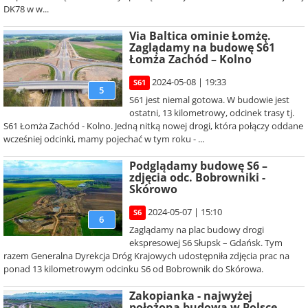
DK78 w w...
Via Baltica ominie Łomżę.
Zaglądamy na budowę S61
Łomża Zachód – Kolno
2024-05-08 | 19:33
S61
5
S61 jest niemal gotowa. W budowie jest
ostatni, 13 kilometrowy, odcinek trasy tj.
S61 Łomża Zachód - Kolno. Jedną nitką nowej drogi, która połączy oddane
wcześniej odcinki, mamy pojechać w tym roku - ...
Podglądamy budowę S6 –
zdjęcia odc. Bobrowniki -
Skórowo
2024-05-07 | 15:10
S6
6
Zaglądamy na plac budowy drogi
ekspresowej S6 Słupsk – Gdańsk. Tym
razem Generalna Dyrekcja Dróg Krajowych udostępniła zdjęcia prac na
ponad 13 kilometrowym odcinku S6 od Bobrownik do Skórowa.
Zakopianka - najwyżej
położona budowa w Polsce.