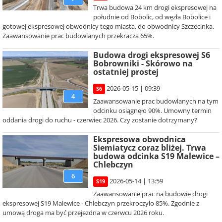
Trwa budowa 24 km drogi ekspresowej na
południe od Bobolic, od węzła Bobolice i
gotowej ekspresowej obwodnicy tego miasta, do obwodnicy Szczecinka.
Zaawansowanie prac budowlanych przekracza 65%.
Budowa drogi ekspresowej S6
Bobrowniki - Skórowo na
ostatniej prostej
2026-05-15 | 09:39
S6
4
Zaawansowanie prac budowlanych na tym
odcinku osiągnęło 90%. Umowny termin
oddania drogi do ruchu - czerwiec 2026. Czy zostanie dotrzymany?
Ekspresowa obwodnica
Siemiatycz coraz bliżej. Trwa
budowa odcinka S19 Malewice –
Chlebczyn
6
2026-05-14 | 13:59
S19
Zaawansowanie prac na budowie drogi
ekspresowej S19 Malewice - Chlebczyn przekroczyło 85%. Zgodnie z
umową droga ma być przejezdna w czerwcu 2026 roku.