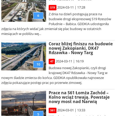
2024-03-11 | 17:28
S19
Z dnia na dzień postępują prace na
6
budowie drogi ekspresowej S19 Rzeszów
Południe – Babica. GDDKIA udostępniła
zdjęcia na których widać jak zmieniał się plac budowy w ostatnich
miesiącach w pobliżu wę...
Coraz bliżej finiszu na budowie
nowej Zakopianki, DK47
Rdzawka - Nowy Targ
2024-03-11 | 16:19
47
10
Budowa nowej Zakopianki, czyli drogi
krajowej DK47 Rdzawka - Nowy Targ w
nowym śladzie zmierza do końca. GDDKiA opublikowała najnowsze
zdjęcia pokazujące postęp prac po przerwie zimowej.
Prace na S61 Łomża Zachód –
Kolno wciąż trwają. Powstaje
nowy most nad Narwią
2024-03-01 | 13:33
S61
5