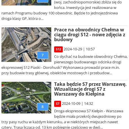
(woj. zachodniopomorskie) zbliża się do
końca. Inwestycja jest realizowana w
ramach Programu budowy 100 obwodnic. Będzie to jednojezdniowa
droga klasy GP, która o...
Prace na obwodnicy Chełma w
ciągu drogi S12 - nowe zdjęcia z
budowy
2024-10-29 | 10:57
S12
7
Co słychać na budowie obwodnicy Chełma,
pierwszego budowanego odcinka drogi
ekspresowej S12 Piaski - Dorohusk? Wykonawca prowadzi prace m.in.
przy budowie trasy głównej, obiektów mostowych i przebudow...
Taka będzie S7 przez Warszawę.
Wizualizacje drogi S7 z
Warszawy do Kiełpina
2024-10-09 | 14:32
S7
8
Droga ekspresowa S7 Kiełpin - Warszawa
będzie miała przekrój dwujezdniowy po
trzy pasy ruchu w każdym kierunku, a w niektórych miejscach nawet
cztery. Trasa licząca od. 13 km pobiegnie częściowo w dwó...