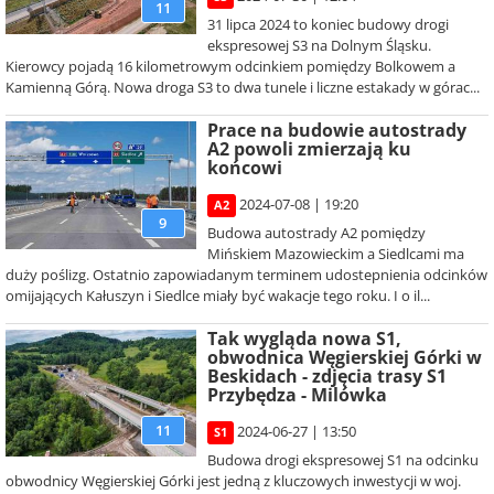
11
31 lipca 2024 to koniec budowy drogi
ekspresowej S3 na Dolnym Śląsku.
Kierowcy pojadą 16 kilometrowym odcinkiem pomiędzy Bolkowem a
Kamienną Górą. Nowa droga S3 to dwa tunele i liczne estakady w górac...
Prace na budowie autostrady
A2 powoli zmierzają ku
końcowi
2024-07-08 | 19:20
A2
9
Budowa autostrady A2 pomiędzy
Mińskiem Mazowieckim a Siedlcami ma
duży poślizg. Ostatnio zapowiadanym terminem udostepnienia odcinków
omijających Kałuszyn i Siedlce miały być wakacje tego roku. I o il...
Tak wygląda nowa S1,
obwodnica Węgierskiej Górki w
Beskidach - zdjęcia trasy S1
Przybędza - Milówka
11
2024-06-27 | 13:50
S1
Budowa drogi ekspresowej S1 na odcinku
obwodnicy Węgierskiej Górki jest jedną z kluczowych inwestycji w woj.