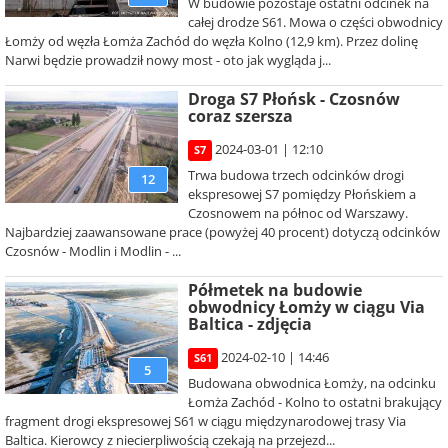
W budowie pozostaje ostatni odcinek na
całej drodze S61. Mowa o części obwodnicy
Łomży od węzła Łomża Zachód do węzła Kolno (12,9 km). Przez dolinę
Narwi będzie prowadził nowy most - oto jak wygląda j...
Droga S7 Płońsk - Czosnów
coraz szersza
2024-03-01 | 12:10
S7
Trwa budowa trzech odcinków drogi
12
ekspresowej S7 pomiędzy Płońskiem a
Czosnowem na północ od Warszawy.
Najbardziej zaawansowane prace (powyżej 40 procent) dotyczą odcinków
Czosnów - Modlin i Modlin - ...
Półmetek na budowie
obwodnicy Łomży w ciągu Via
Baltica - zdjęcia
2024-02-10 | 14:46
S61
5
Budowana obwodnica Łomży, na odcinku
Łomża Zachód - Kolno to ostatni brakujący
fragment drogi ekspresowej S61 w ciągu międzynarodowej trasy Via
Baltica. Kierowcy z niecierpliwością czekają na przejezd...