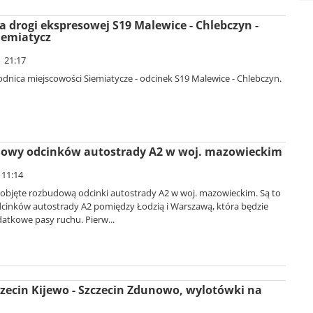
 drogi ekspresowej S19 Malewice - Chlebczyn -
iemiatycz
| 21:17
nica miejscowości Siemiatycze - odcinek S19 Malewice - Chlebczyn.
owy odcinków autostrady A2 w woj. mazowieckim
 11:14
objęte rozbudową odcinki autostrady A2 w woj. mazowieckim. Są to
dcinków autostrady A2 pomiędzy Łodzią i Warszawą, która będzie
atkowe pasy ruchu. Pierw...
zecin Kijewo - Szczecin Zdunowo, wylotówki na