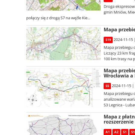
Droga ekspresowa 
gmin Mniów, Mied
połączy się z drogą S7 na węźle Kie...
Mapa przebie
2024-11-15 
S19
Mapa przebiegu d
Liczący 23 km fr
100 km trasy na p
Mapa przebie
Wrocławia a
2024-11-15 |
S5
Mapa przebiegu d
analizowane wari
S3 Legnica - Luba
Mapa z płatn
rozszerzenie 
A1
A2
S1
S1