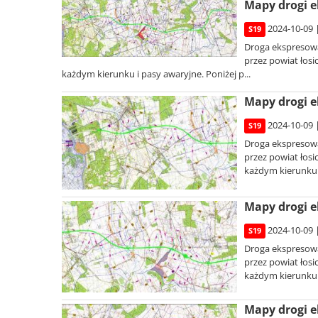
Mapy drogi e
2024-10-09 
S19
Droga ekspresowa
przez powiat łosi
każdym kierunku i pasy awaryjne. Poniżej p...
Mapy drogi e
2024-10-09 
S19
Droga ekspresowa
przez powiat łosi
każdym kierunku i
Mapy drogi e
2024-10-09 
S19
Droga ekspresowa
przez powiat łosi
każdym kierunku i
Mapy drogi e