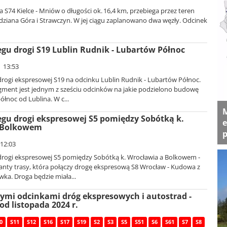
S74 Kielce - Mniów o długości ok. 16,4 km, przebiega przez teren
ziana Góra i Strawczyn. W jej ciągu zaplanowano dwa węzły. Odcinek
gu drogi S19 Lublin Rudnik - Lubartów Północ
| 13:53
rogi ekspresowej S19 na odcinku Lublin Rudnik - Lubartów Północ.
agment jest jednym z sześciu odcinków na jakie podzielono budowę
ółnoc od Lublina. W c...
M
gu drogi ekspresowej S5 pomiędzy Sobótką k.
e
 Bolkowem
p
 12:03
rogi ekspresowej S5 pomiędzy Sobótką k. Wrocławia a Bolkowem -
anty trasy, która połączy drogę ekspresową S8 Wrocław - Kudowa z
wka. Droga będzie miała...
ymi odcinkami dróg ekspresowych i autostrad -
od listopada 2024 r.
0
S11
S12
S16
S17
S19
S2
S3
S5
S51
S6
S61
S7
S8