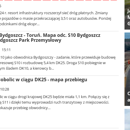
5
J
24 r. resort infrastruktury rozszerzył sieć dróg płatnych. Zmiany
M
 pojazdów o masie przekraczającej 3,5 t oraz autobusów. Poniżej
odcinkami dróg ekspr...
ydgoszcz - Toruń. Mapa odc. S10 Bydgoszcz
ydgoszcz Park Przemysłowy
| 15:11
10 jako obwodnica Bydgoszczy - zadanie, które przewiduje budowę
presowej S10 i rozbudowę 5,4 km DK25. Droga S10 pobiegnie w
ym śladem DK10, a kierowcy b...
bolic w ciągu DK25 - mapa przebiegu
 10:28
 w ciągu drogi krajowej DK25 będzie miała 1,1 km. Połączy się z
a
 S11 i dzięki temu wyprowadzi ruch tranzytowy z miejscowości.
kazuje przebieg obwodnicy...