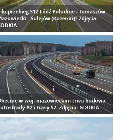
aki przebieg S12 Łódź Południe - Tomaszów
azowiecki - Sulejów (Kozenin)? Zdjęcia:
GDDKIA
Obecnie w woj. mazowieckim trwa budowa
utostrady A2 i trasy S7. Zdjęcia: GDDKIA