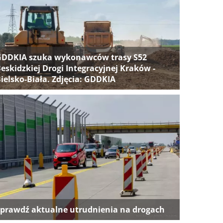
GDDKIA szuka wykonawców trasy S52
eskidzkiej Drogi Integracyjnej Kraków -
ielsko-Biała. Zdjęcia: GDDKIA
prawdź aktualne utrudnienia na drogach