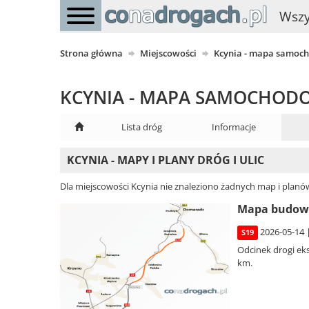
Wszy
Strona główna
Miejscowości
Kcynia - mapa samoc
KCYNIA - MAPA SAMOCHOD
Lista dróg
Informacje
KCYNIA - MAPY I PLANY DRÓG I ULIC
Dla miejscowości Kcynia nie znaleziono żadnych map i planó
Mapa budowy
2026-05-14 
S19
Odcinek drogi e
km.