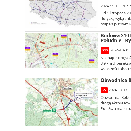
2024-11-12 | 12:3
Od 1 listopada 20
dotyczą wyłącznie
mapa z płatnymi 
Budowa S10 B
Południe - B
2024-10-31 
S10
Na mapie droga S
8,9 km drogi eks
większości obecn
Obwodnica Bo
2024-10-17 |
25
Obwodnica Bobolic
drogą ekspresową
Poniższa mapa po