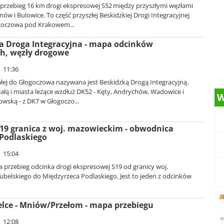
przebieg 16 km drogi ekspresowej S52 między przyszłymi węzłami
nów i Bulowice. To część przyszłej Beskidzkiej Drogi Integracyjnej
goczowa pod Krakowem...
a Droga Integracyjna - mapa odcinków
ch, węzły drogowe
| 11:36
ałej do Głogoczowa nazywana jest Beskidzką Drogą Integracyjną.
iałą i miasta leżące wzdłuż DK52 - Kęty, Andrychów, Wadowice i
W
wską - z DK7 w Głogoczo...
19 granica z woj. mazowieckim - obwodnica
Podlaskiego
| 15:04
 przebieg odcinka drogi ekspresowej S19 od granicy woj.
ubelskiego do Międzyrzeca Podlaskiego. Jest to jeden z odcinków
elce - Mniów/Przełom - mapa przebiegu
| 12:08