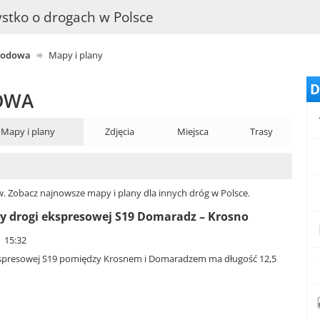
stko o drogach w Polsce
hodowa
Mapy i plany
D
OWA
Mapy i plany
Zdjęcia
Miejsca
Trasy
w. Zobacz najnowsze mapy i plany dla innych dróg w Polsce.
 drogi ekspresowej S19 Domaradz – Krosno
| 15:32
kspresowej S19 pomiędzy Krosnem i Domaradzem ma długość 12,5