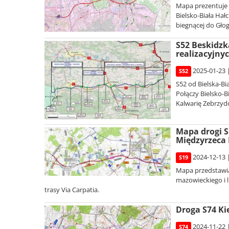
Mapa prezentuje 
Bielsko-Biała Hałc
biegnącej do Gło
S52 Beskidzk
realizacyjny
2025-01-23 
S52
S52 od Bielska-Bi
Połączy Bielsko-B
Kalwarię Zebrzydo
Mapa drogi S
Międzyrzeca 
2024-12-13 
S19
Mapa przedstawia
mazowieckiego i l
trasy Via Carpatia.
Droga S74 Ki
2024-11-22 
S74