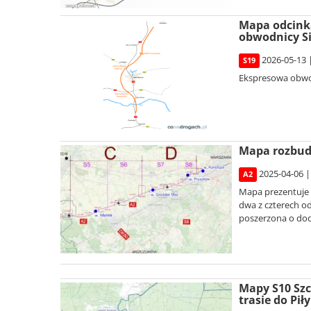
Mapa odcinka
obwodnicy S
2026-05-13 
S19
Ekspresowa obwod
Mapa rozbud
2025-04-06 |
A2
Mapa prezentuje 
dwa z czterech o
poszerzona o dod
Mapy S10 Szc
trasie do Piły