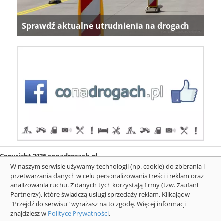
Sprawdź aktualne utrudnienia na drogach
Copyright 2026 conadrogach.pl
O firmie
Redakcja
Regulamin
Informacje o cookies
W naszym serwisie używamy technologii (np. cookie) do zbierania i
Mapa serwisu
Komunikaty
przetwarzania danych w celu personalizowania treści i reklam oraz
analizowania ruchu. Z danych tych korzystają firmy (tzw. Zaufani
Partnerzy), które świadczą usługi sprzedaży reklam. Klikając w
"Przejdź do serwisu" wyrażasz na to zgodę. Więcej informacji
znajdziesz w
Polityce Prywatności
.