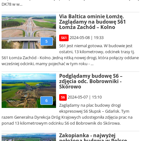
DK78 w w...
Via Baltica ominie Łomżę.
Zaglądamy na budowę S61
Łomża Zachód – Kolno
2024-05-08 | 19:33
S61
5
S61 jest niemal gotowa. W budowie jest
ostatni, 13 kilometrowy, odcinek trasy tj.
S61 Łomża Zachód - Kolno. Jedną nitką nowej drogi, która połączy oddane
wcześniej odcinki, mamy pojechać w tym roku - ...
Podglądamy budowę S6 –
zdjęcia odc. Bobrowniki -
Skórowo
2024-05-07 | 15:10
S6
6
Zaglądamy na plac budowy drogi
ekspresowej S6 Słupsk – Gdańsk. Tym
razem Generalna Dyrekcja Dróg Krajowych udostępniła zdjęcia prac na
ponad 13 kilometrowym odcinku S6 od Bobrownik do Skórowa.
Zakopianka - najwyżej
położona budowa w Polsce.