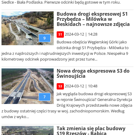
Siedlce - Biała Podlaska. Pierwsze odcinki będą gotowe w tym roku.
Budowa drogi ekspresowej S1
Przybędza – Milówka w
Beskidach – najnowsze zdjęcia
2024-03-12 | 14:28
S1
9
Budowa obejścia Węgierskiej Górki jako
odcinka drogi S1 Przybędza - Milówka to
jedna z najdroższych i najtrudniejszych inwestycji w Polsce. Niespełna 9
kilometrowy odcinek poprowadzony jest przez tune...
Nowa droga ekspresowa S3 do
Świnoujścia
2024-03-12 | 10:48
S3
Jak wygląda budowa drogi ekspresowej S3
7
w rejonie Świnoujścia? Generalna Dyrekcja
Dróg Krajowych przedstawiła nowe zdjęcia
z budowy ostatniej części trasy w woj. zachodniopomorskim. Według
umów z wyko...
Tak zmienia się plac budowy
S19 Rzeszów - Babica