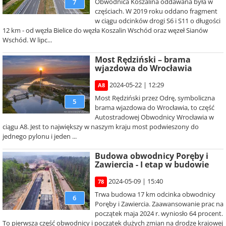
Obwodnica Koszalina oddawana była w
7
częściach. W 2019 roku oddano fragment
w ciągu odcinków drogi S6 i S11 o długości
12 km - od węzła Bielice do węzła Koszalin Wschód oraz węzeł Sianów
Wschód. W lipc...
Most Rędziński – brama
wjazdowa do Wrocławia
2024-05-22 | 12:29
A8
Most Rędziński przez Odrę, symboliczna
5
brama wjazdowa do Wrocławia, to część
Autostradowej Obwodnicy Wrocławia w
ciągu A8. Jest to największy w naszym kraju most podwieszony do
jednego pylonu i jeden ...
Budowa obwodnicy Poręby i
Zawiercia - I etap w budowie
2024-05-09 | 15:40
78
Trwa budowa 17 km odcinka obwodnicy
6
Poręby i Zawiercia. Zaawansowanie prac na
początek maja 2024 r. wyniosło 64 procent.
To pierwsza część obwodnicy i początek dużych zmian na drodze krajowej