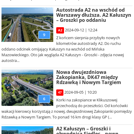
Autostrada A2 na wschód od
Warszawy dłuższa. A2 Kałuszyn
– Groszki po oddaniu
2024-09-12 | 12:24
A2
9
Z końcem sierpnia przybyło nowych
kilometrów autostrady A2. Do ruchu
oddano odcinek omijający Kałuszyn na wschód od Mińska
Mazowieckiego. Oto jak wygląda A2 Kałuszyn - Groszki - zdjęcia nowej
autostra...
Nowa dwujezdniowa
Zakopianka, DK47 między
Rdzawką i Nowym Targiem
2024-09-05 | 10:20
47
6
Korki na zakopiance w Klikuszowej
przechodzą do przeszłości. Od końcówki
wakacji kierowcy korzystają z nowej, dwujezdniowej Zakopianki pomiędzy
Rdzawką a Nowym Targiem. To ponad 16 km drogi klasy GP (...
A2 Kałuszyn – Groszki i
obwodnica Siedlec – nowe