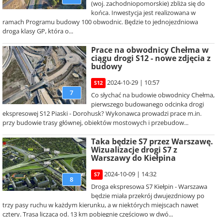
(woj. zachodniopomorskie) zbliża się do
końca. Inwestycja jest realizowana w
ramach Programu budowy 100 obwodnic. Będzie to jednojezdniowa
droga klasy GP, która o...
Prace na obwodnicy Chełma w
ciągu drogi S12 - nowe zdjęcia z
budowy
2024-10-29 | 10:57
S12
7
Co słychać na budowie obwodnicy Chełma,
pierwszego budowanego odcinka drogi
ekspresowej S12 Piaski - Dorohusk? Wykonawca prowadzi prace m.in.
przy budowie trasy głównej, obiektów mostowych i przebudow...
Taka będzie S7 przez Warszawę.
Wizualizacje drogi S7 z
Warszawy do Kiełpina
2024-10-09 | 14:32
S7
8
Droga ekspresowa S7 Kiełpin - Warszawa
będzie miała przekrój dwujezdniowy po
trzy pasy ruchu w każdym kierunku, a w niektórych miejscach nawet
cztery. Trasa licząca od. 13 km pobiegnie częściowo w dwó...