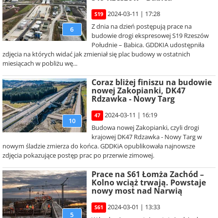
2024-03-11 | 17:28
S19
Z dnia na dzień postępują prace na
6
budowie drogi ekspresowej S19 Rzeszów
Południe – Babica. GDDKIA udostępniła
zdjęcia na których widać jak zmieniał się plac budowy w ostatnich
miesiącach w pobliżu wę...
Coraz bliżej finiszu na budowie
nowej Zakopianki, DK47
Rdzawka - Nowy Targ
2024-03-11 | 16:19
47
10
Budowa nowej Zakopianki, czyli drogi
krajowej DK47 Rdzawka - Nowy Targ w
nowym śladzie zmierza do końca. GDDKiA opublikowała najnowsze
zdjęcia pokazujące postęp prac po przerwie zimowej.
Prace na S61 Łomża Zachód –
Kolno wciąż trwają. Powstaje
nowy most nad Narwią
2024-03-01 | 13:33
S61
5