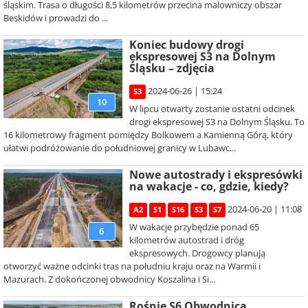
śląskim. Trasa o długości 8,5 kilometrów przecina malowniczy obszar
Beskidów i prowadzi do ...
Koniec budowy drogi
ekspresowej S3 na Dolnym
Śląsku – zdjęcia
2024-06-26 | 15:24
S3
10
W lipcu otwarty zostanie ostatni odcinek
drogi ekspresowej S3 na Dolnym Śląsku. To
16 kilometrowy fragment pomiędzy Bolkowem a Kamienną Górą, który
ułatwi podróżowanie do południowej granicy w Lubawc...
Nowe autostrady i ekspresówki
na wakacje - co, gdzie, kiedy?
2024-06-20 | 11:08
A2
S1
S16
S3
S7
W wakacje przybędzie ponad 65
6
kilometrów autostrad i dróg
ekspresowych. Drogowcy planują
otworzyć ważne odcinki tras na południu kraju oraz na Warmii i
Mazurach. Z dokończonej obwodnicy Koszalina i Si...
Rośnie S6 Obwodnica