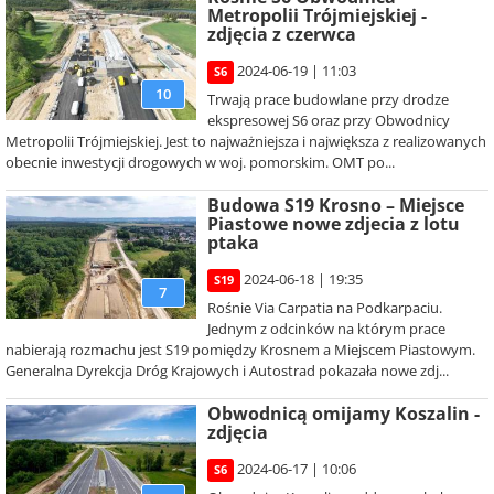
Metropolii Trójmiejskiej -
zdjęcia z czerwca
2024-06-19 | 11:03
S6
10
Trwają prace budowlane przy drodze
ekspresowej S6 oraz przy Obwodnicy
Metropolii Trójmiejskiej. Jest to najważniejsza i największa z realizowanych
obecnie inwestycji drogowych w woj. pomorskim. OMT po...
Budowa S19 Krosno – Miejsce
Piastowe nowe zdjecia z lotu
ptaka
2024-06-18 | 19:35
S19
7
Rośnie Via Carpatia na Podkarpaciu.
Jednym z odcinków na którym prace
nabierają rozmachu jest S19 pomiędzy Krosnem a Miejscem Piastowym.
Generalna Dyrekcja Dróg Krajowych i Autostrad pokazała nowe zdj...
Obwodnicą omijamy Koszalin -
zdjęcia
2024-06-17 | 10:06
S6