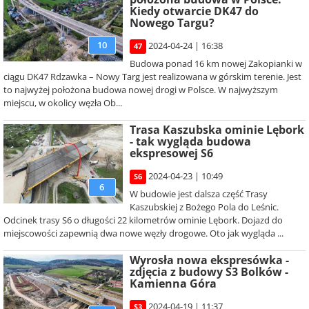
Kiedy otwarcie DK47 do
Nowego Targu?
10
2024-04-24 | 16:38
47
Budowa ponad 16 km nowej Zakopianki w
ciągu DK47 Rdzawka – Nowy Targ jest realizowana w górskim terenie. Jest
to najwyżej położona budowa nowej drogi w Polsce. W najwyższym
miejscu, w okolicy węzła Ob...
Trasa Kaszubska ominie Lębork
- tak wygląda budowa
ekspresowej S6
2024-04-23 | 10:49
S6
6
W budowie jest dalsza część Trasy
Kaszubskiej z Bożego Pola do Leśnic.
Odcinek trasy S6 o długości 22 kilometrów ominie Lębork. Dojazd do
miejscowości zapewnią dwa nowe węzły drogowe. Oto jak wygląda ...
Wyrosła nowa ekspresówka -
zdjęcia z budowy S3 Bolków -
Kamienna Góra
2024-04-19 | 11:37
S3