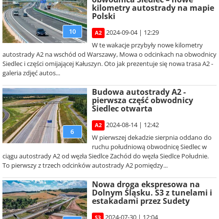
kilometry autostrady na mapie
Polski
10
2024-09-04 | 12:29
A2
W te wakacje przybyły nowe kilometry
autostrady A2 na wschód od Warszawy, Mowa o odcinkach na obwodnicy
Siedlec i części omijającej Kałuszyn. Oto jak prezentuje się nowa trasa A2 -
galeria zdjęć autos...
Budowa autostrady A2 -
pierwsza część obwodnicy
Siedlec otwarta
2024-08-14 | 12:42
A2
6
W pierwszej dekadzie sierpnia oddano do
ruchu południową obwodnicę Siedlec w
ciągu autostrady A2 od węzła Siedlce Zachód do węzła Siedlce Południe.
To pierwszy z trzech odcinków autostrady A2 pomiędzy...
Nowa droga ekspresowa na
Dolnym Śląsku. S3 z tunelami i
estakadami przez Sudety
2024-07-30 | 12:04
S3