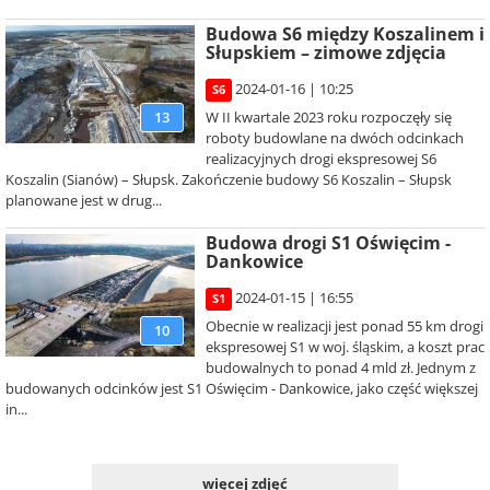
Budowa S6 między Koszalinem i
Słupskiem – zimowe zdjęcia
2024-01-16 | 10:25
S6
W II kwartale 2023 roku rozpoczęły się
13
roboty budowlane na dwóch odcinkach
realizacyjnych drogi ekspresowej S6
Koszalin (Sianów) – Słupsk. Zakończenie budowy S6 Koszalin – Słupsk
planowane jest w drug...
Budowa drogi S1 Oświęcim -
Dankowice
2024-01-15 | 16:55
S1
Obecnie w realizacji jest ponad 55 km drogi
10
ekspresowej S1 w woj. śląskim, a koszt prac
budowalnych to ponad 4 mld zł. Jednym z
budowanych odcinków jest S1 Oświęcim - Dankowice, jako część większej
in...
więcej zdjęć