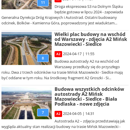
11
Droga ekspresowa S3 na Dolnym Śląsku
będzie gotowa w lipcu 2024 - zapowiada
Generalna Dyrekcja Dróg Krajowych i Autostrad. Ostatni budowany
odcinek, Bolków - Kamienna Góra, poprowadzony jest wiaduktam...
Wielki plac budowy na wschód
od Warszawy - zdjęcia A2 Mińsk
Mazowiecki - Siedlce
2024-04-17 | 11:55
A2
8
Budowa autostrady A2 na wschód od
Warszawy przedłuży się do przyszłego
roku. Dwa z trzech odcinków na trasie Mińsk Mazowiecki - Siedlce mają
być oddane w tym roku. Na środkowy fragment A2 Groszki - Si...
Budowa wszystkich odcinków
autostrady A2 Mińsk
Mazowiecki - Siedlce - Biała
Podlaska - nowe zdjęcia
7
2024-04-05 | 14:31
A2
Autostrada A2 – zdjęcia przedstawiają jak
wygląda aktualny stan realizacji budowy na trasie Mińsk Mazowiecki -