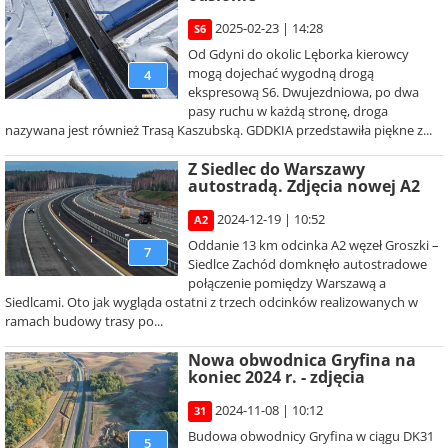
2025-02-23 | 14:28
S6
Od Gdyni do okolic Lęborka kierowcy
mogą dojechać wygodną drogą
4
ekspresową S6. Dwujezdniowa, po dwa
pasy ruchu w każdą stronę, droga
nazywana jest również Trasą Kaszubską. GDDKIA przedstawiła piękne z...
Z Siedlec do Warszawy
autostradą. Zdjęcia nowej A2
2024-12-19 | 10:52
A2
Oddanie 13 km odcinka A2 węzeł Groszki –
7
Siedlce Zachód domknęło autostradowe
połączenie pomiędzy Warszawą a
Siedlcami. Oto jak wygląda ostatni z trzech odcinków realizowanych w
ramach budowy trasy po...
Nowa obwodnica Gryfina na
koniec 2024 r. - zdjęcia
2024-11-08 | 10:12
31
Budowa obwodnicy Gryfina w ciągu DK31
5