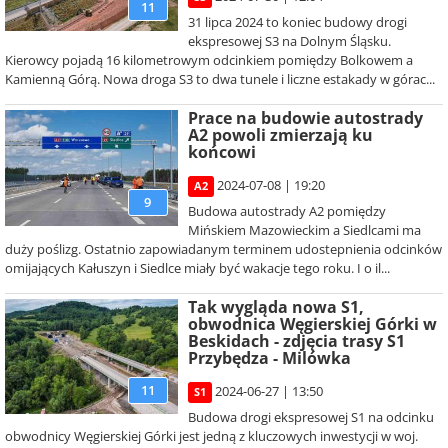
11
31 lipca 2024 to koniec budowy drogi
ekspresowej S3 na Dolnym Śląsku.
Kierowcy pojadą 16 kilometrowym odcinkiem pomiędzy Bolkowem a
Kamienną Górą. Nowa droga S3 to dwa tunele i liczne estakady w górac...
Prace na budowie autostrady
A2 powoli zmierzają ku
końcowi
2024-07-08 | 19:20
A2
9
Budowa autostrady A2 pomiędzy
Mińskiem Mazowieckim a Siedlcami ma
duży poślizg. Ostatnio zapowiadanym terminem udostepnienia odcinków
omijających Kałuszyn i Siedlce miały być wakacje tego roku. I o il...
Tak wygląda nowa S1,
obwodnica Węgierskiej Górki w
Beskidach - zdjęcia trasy S1
Przybędza - Milówka
11
2024-06-27 | 13:50
S1
Budowa drogi ekspresowej S1 na odcinku
obwodnicy Węgierskiej Górki jest jedną z kluczowych inwestycji w woj.