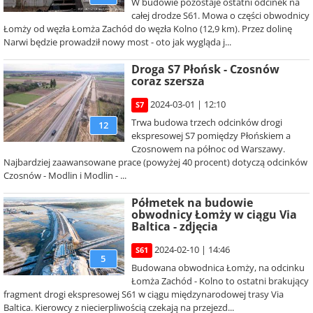
W budowie pozostaje ostatni odcinek na
całej drodze S61. Mowa o części obwodnicy
Łomży od węzła Łomża Zachód do węzła Kolno (12,9 km). Przez dolinę
Narwi będzie prowadził nowy most - oto jak wygląda j...
Droga S7 Płońsk - Czosnów
coraz szersza
2024-03-01 | 12:10
S7
Trwa budowa trzech odcinków drogi
12
ekspresowej S7 pomiędzy Płońskiem a
Czosnowem na północ od Warszawy.
Najbardziej zaawansowane prace (powyżej 40 procent) dotyczą odcinków
Czosnów - Modlin i Modlin - ...
Półmetek na budowie
obwodnicy Łomży w ciągu Via
Baltica - zdjęcia
2024-02-10 | 14:46
S61
5
Budowana obwodnica Łomży, na odcinku
Łomża Zachód - Kolno to ostatni brakujący
fragment drogi ekspresowej S61 w ciągu międzynarodowej trasy Via
Baltica. Kierowcy z niecierpliwością czekają na przejezd...