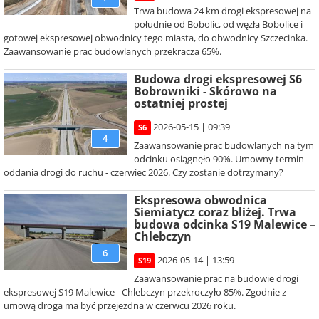
Trwa budowa 24 km drogi ekspresowej na
południe od Bobolic, od węzła Bobolice i
gotowej ekspresowej obwodnicy tego miasta, do obwodnicy Szczecinka.
Zaawansowanie prac budowlanych przekracza 65%.
Budowa drogi ekspresowej S6
Bobrowniki - Skórowo na
ostatniej prostej
2026-05-15 | 09:39
S6
4
Zaawansowanie prac budowlanych na tym
odcinku osiągnęło 90%. Umowny termin
oddania drogi do ruchu - czerwiec 2026. Czy zostanie dotrzymany?
Ekspresowa obwodnica
Siemiatycz coraz bliżej. Trwa
budowa odcinka S19 Malewice –
Chlebczyn
6
2026-05-14 | 13:59
S19
Zaawansowanie prac na budowie drogi
ekspresowej S19 Malewice - Chlebczyn przekroczyło 85%. Zgodnie z
umową droga ma być przejezdna w czerwcu 2026 roku.