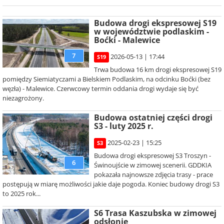
Budowa drogi ekspresowej S19
w województwie podlaskim -
Boćki - Malewice
7
2026-05-13 | 17:44
S19
Trwa budowa 16 km drogi ekspresowej S19
pomiędzy Siemiatyczami a Bielskiem Podlaskim, na odcinku Boćki (bez
węzła) - Malewice. Czerwcowy termin oddania drogi wydaje się być
niezagrożony.
Budowa ostatniej części drogi
S3 - luty 2025 r.
2025-02-23 | 15:25
S3
Budowa drogi ekspresowej S3 Troszyn -
6
Świnoujście w zimowej scenerii. GDDKIA
pokazała najnowsze zdjęcia trasy - prace
postępują w miarę możliwości jakie daje pogoda. Koniec budowy drogi S3
to 2025 rok...
S6 Trasa Kaszubska w zimowej
odsłonie