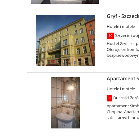
Gryf - Szczeci
Hotele i motele
Szczecin (wo
10
Hostel Gryf jest 
Oferuje on komfo
bezprzewodowym
Apartament S
Hotele i motele
Duszniki-Zdrój
8
Apartament Simba
Chopina. Apartam
satelitarnych oraz