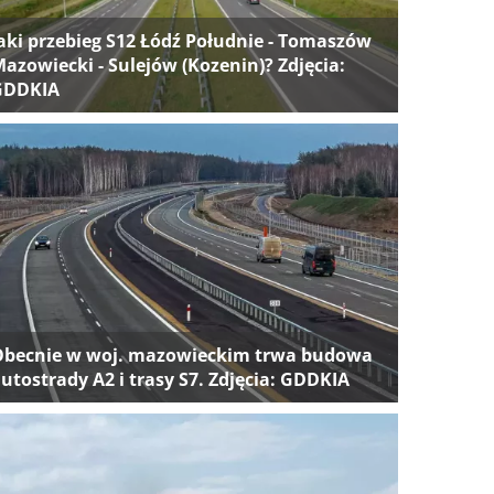
aki przebieg S12 Łódź Południe - Tomaszów
azowiecki - Sulejów (Kozenin)? Zdjęcia:
GDDKIA
Obecnie w woj. mazowieckim trwa budowa
utostrady A2 i trasy S7. Zdjęcia: GDDKIA