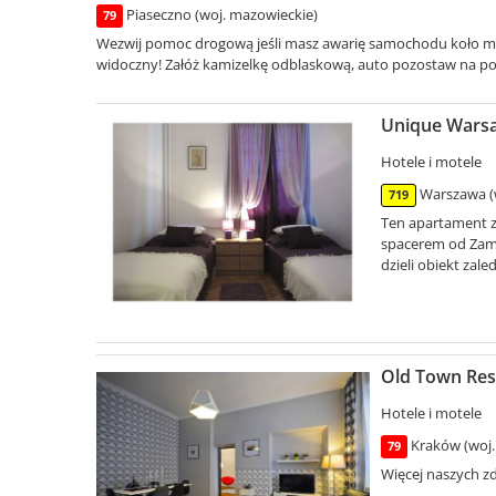
Piaseczno (woj. mazowieckie)
79
Wezwij pomoc drogową jeśli masz awarię samochodu koło miast
widoczny! Załóż kamizelkę odblaskową, auto pozostaw na pob
Unique Warsa
Hotele i motele
Warszawa (
719
Ten apartament z
spacerem od Zamk
dzieli obiekt zale
Old Town Res
Hotele i motele
Kraków (woj.
79
Więcej naszych zd