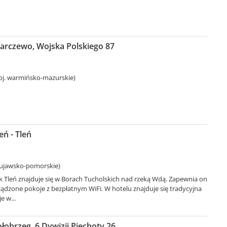
Barczewo, Wojska Polskiego 87
oj. warmińsko-mazurskie)
eń - Tleń
kujawsko-pomorskie)
k Tleń znajduje się w Borach Tucholskich nad rzeką Wdą. Zapewnia on
ądzone pokoje z bezpłatnym WiFi. W hotelu znajduje się tradycyjna
e w...
łobrzeg, 6 Dywizji Piechoty 26