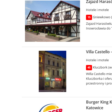
Zajazd Haras
Hotele i motele
Gniewkowo (
15
Zajazd Harasówka
Inowrocławia do 
Villa Castello
Hotele i motele
Kluczbork (wo
45
Willa Castello m
Kluczborka i ofer
przestronny i pro
Burger King K
Katowice