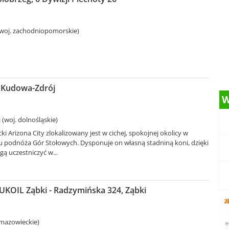
(woj. zachodniopomorskie)
- Kudowa-Zdrój
W
(woj. dolnośląskie)
ki Arizona City zlokalizowany jest w cichej, spokojnej okolicy w
u podnóża Gór Stołowych. Dysponuje on własną stadniną koni, dzięki
ą uczestniczyć w...
LUKOIL Ząbki - Radzymińska 324, Ząbki
 mazowieckie)