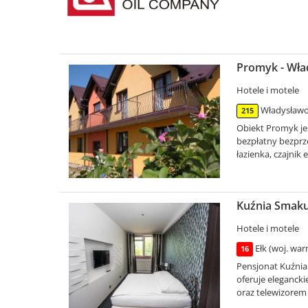
Promyk - Wł
Hotele i motele
Władysławo
215
Obiekt Promyk je
bezpłatny bezprz
łazienka, czajnik
Kuźnia Smaku 
Hotele i motele
Ełk (woj. wa
16
Pensjonat Kuźnia
oferuje eleganc
oraz telewizorem