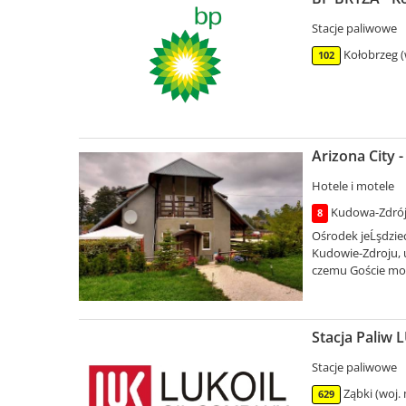
Stacje paliwowe
Kołobrzeg 
102
Arizona City 
Hotele i motele
Kudowa-Zdrój 
8
Ośrodek jeĹşdziec
Kudowie-Zdroju, 
czemu Goście mog
Stacja Paliw 
Stacje paliwowe
Ząbki (woj.
629