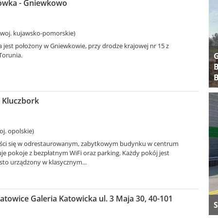
ówka - Gniewkowo
woj. kujawsko-pomorskie)
 jest położony w Gniewkowie, przy drodze krajowej nr 15 z
Torunia.
B
B
 - Kluczbork
j. opolskie)
ieści się w odrestaurowanym, zabytkowym budynku w centrum
uje pokoje z bezpłatnym WiFi oraz parking. Każdy pokój jest
sto urządzony w klasycznym...
atowice Galeria Katowicka ul. 3 Maja 30, 40-101
S