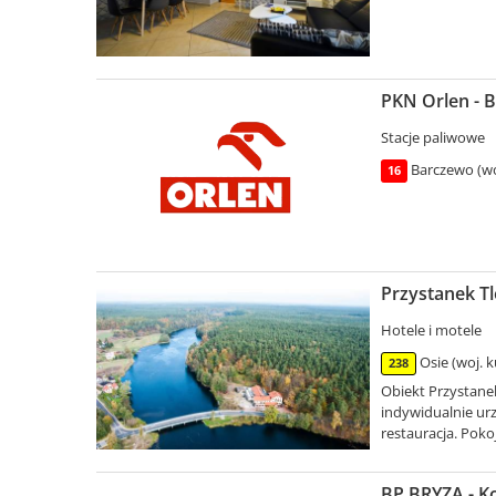
PKN Orlen - 
Stacje paliwowe
Barczewo (w
16
Przystanek Tl
Hotele i motele
Osie (woj. 
238
Obiekt Przystane
indywidualnie urz
restauracja. Pokoj
BP BRYZA - Ko