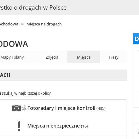
stko o drogach w Polsce
mochodowa
Miejsca na drogach
D
HODOWA
Mapy i plany
Zdjęcia
Miejsca
Trasy
GACH
 szukaj w najbliższej okolicy
Fotoradary i miejsca kontroli
(435)
Miejsca niebezpieczne
(16)