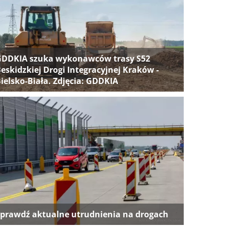
GDDKIA szuka wykonawców trasy S52
eskidzkiej Drogi Integracyjnej Kraków -
ielsko-Biała. Zdjęcia: GDDKIA
prawdź aktualne utrudnienia na drogach