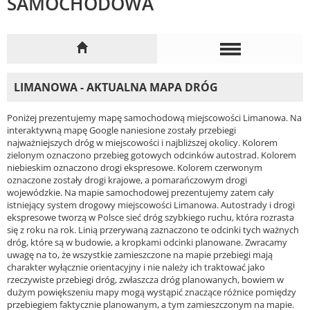
SAMOCHODOWA
LIMANOWA - AKTUALNA MAPA DRÓG
Poniżej prezentujemy mapę samochodową miejscowości Limanowa. Na
interaktywną mapę Google naniesione zostały przebiegi
najważniejszych dróg w miejscowości i najbliższej okolicy. Kolorem
zielonym oznaczono przebieg gotowych odcinków autostrad. Kolorem
niebieskim oznaczono drogi ekspresowe. Kolorem czerwonym
oznaczone zostały drogi krajowe, a pomarańczowym drogi
wojewódzkie. Na mapie samochodowej prezentujemy zatem cały
istniejący system drogowy miejscowości Limanowa. Autostrady i drogi
ekspresowe tworzą w Polsce sieć dróg szybkiego ruchu, która rozrasta
się z roku na rok. Linią przerywaną zaznaczono te odcinki tych ważnych
dróg, które są w budowie, a kropkami odcinki planowane. Zwracamy
uwagę na to, że wszystkie zamieszczone na mapie przebiegi mają
charakter wyłącznie orientacyjny i nie należy ich traktować jako
rzeczywiste przebiegi dróg, zwłaszcza dróg planowanych, bowiem w
dużym powiększeniu mapy mogą wystąpić znaczące różnice pomiędzy
przebiegiem faktycznie planowanym, a tym zamieszczonym na mapie.