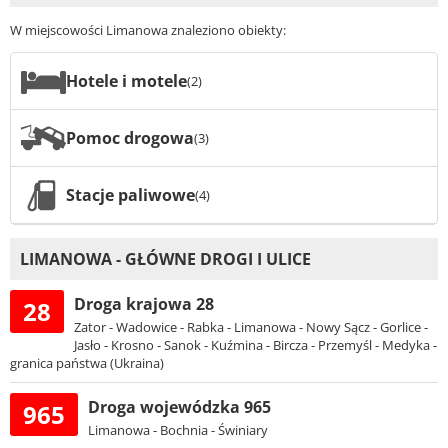
W miejscowości Limanowa znaleziono obiekty:
Hotele i motele
(2)
Pomoc drogowa
(3)
Stacje paliwowe
(4)
LIMANOWA - GŁÓWNE DROGI I ULICE
Droga krajowa 28
28
Zator - Wadowice - Rabka - Limanowa - Nowy Sącz - Gorlice -
Jasło - Krosno - Sanok - Kuźmina - Bircza - Przemyśl - Medyka -
granica państwa (Ukraina)
Droga wojewódzka 965
965
Limanowa - Bochnia - Świniary