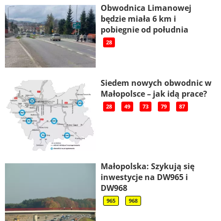
Obwodnica Limanowej
będzie miała 6 km i
pobiegnie od południa
28
Siedem nowych obwodnic w
Małopolsce – jak idą prace?
28
49
73
79
87
Małopolska: Szykują się
inwestycje na DW965 i
DW968
965
968