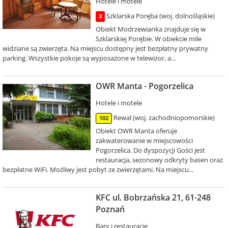
Hotele i motele
Szklarska Poręba (woj. dolnośląskie)
3
Obiekt Modrzewianka znajduje się w
Szklarskiej Porębie. W obiekcie mile
widziane są zwierzęta. Na miejscu dostępny jest bezpłatny prywatny
parking. Wszystkie pokoje są wyposażone w telewizor, a...
OWR Manta - Pogorzelica
Hotele i motele
Rewal (woj. zachodniopomorskie)
102
Obiekt OWR Manta oferuje
zakwaterowanie w miejscowości
Pogorzelica. Do dyspozycji Gości jest
restauracja, sezonowy odkryty basen oraz
bezpłatne WiFi. Możliwy jest pobyt ze zwierzętami. Na miejscu...
KFC ul. Bobrzańska 21, 61-248
Poznań
Bary i restauracje