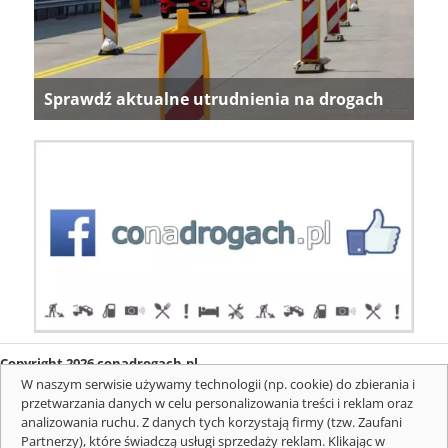
Sprawdź aktualne utrudnienia na drogach
Copyright 2026 conadrogach.pl
O firmie
Redakcja
Regulamin
Informacje o cookies
W naszym serwisie używamy technologii (np. cookie) do zbierania i
Mapa serwisu
Komunikaty
przetwarzania danych w celu personalizowania treści i reklam oraz
analizowania ruchu. Z danych tych korzystają firmy (tzw. Zaufani
Partnerzy), które świadczą usługi sprzedaży reklam. Klikając w