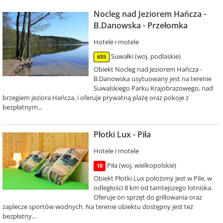
Nocleg nad Jeziorem Hańcza -
B.Danowska - Przełomka
Hotele i motele
Suwałki (woj. podlaskie)
655
Obiekt Nocleg nad Jeziorem Hańcza -
B.Danowska usytuowany jest na terenie
Suwalskiego Parku Krajobrazowego, nad
brzegiem jeziora Hańcza, i oferuje prywatną plażę oraz pokoje z
bezpłatnym...
Płotki Lux - Piła
Hotele i motele
Piła (woj. wielkopolskie)
10
Obiekt Płotki Lux położony jest w Pile, w
odległości 8 km od tamtejszego lotniska.
Oferuje on sprzęt do grillowania oraz
zaplecze sportów wodnych. Na terenie obiektu dostępny jest też
bezpłatny...