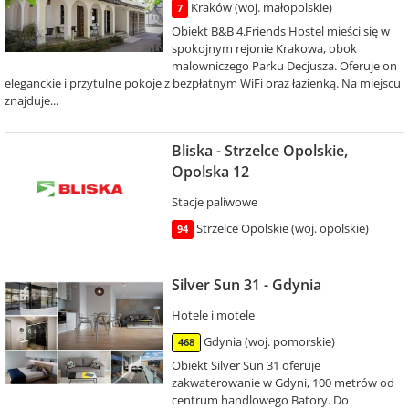
Kraków (woj. małopolskie)
7
Obiekt B&B 4.Friends Hostel mieści się w
spokojnym rejonie Krakowa, obok
malowniczego Parku Decjusza. Oferuje on
eleganckie i przytulne pokoje z bezpłatnym WiFi oraz łazienką. Na miejscu
znajduje...
Bliska - Strzelce Opolskie,
Opolska 12
Stacje paliwowe
Strzelce Opolskie (woj. opolskie)
94
Silver Sun 31 - Gdynia
Hotele i motele
Gdynia (woj. pomorskie)
468
Obiekt Silver Sun 31 oferuje
zakwaterowanie w Gdyni, 100 metrów od
centrum handlowego Batory. Do