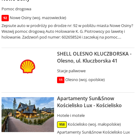
Pomoc drogowa
Nowe Osiny (woj. mazowieckie)
92
Zepsute auto w prodróży po drodze nr: 92 w pobliżu miasta Nowe Osiny?
Wezwij pomoc drogową Auto Holowanie K. G. Piotrowscy po lawetę i
holowanie. Zadzwoń pod numer: 602658524 i zaczekaj na pomoc....
SHELL OLESNO KLUCZBORSKA -
Olesno, ul. Kluczborska 41
Stacje paliwowe
Olesno (woj. opolskie)
11
Apartamenty Sun&Snow
Kościelisko Lux - Kościelisko
Hotele i motele
Kościelisko (woj. małopolskie)
958
Apartamenty Sun&Snow Kościelisko Lux