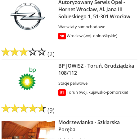
Autoryzowany Serwis Opel -
Hornet Wrocław, Al. Jana III
Sobieskiego 1, 51-301 Wrocław
Warsztaty samochodowe
Wrocław (woj. dolnośląskie)
98
(2)
BP JOWISZ - Toruń, Grudziądzka
108/112
Stacje paliwowe
Toruń (woj. kujawsko-pomorskie)
91
(9)
Modrzewianka - Szklarska
Poręba