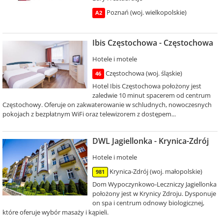
Poznań (woj. wielkopolskie)
A2
Ibis Częstochowa - Częstochowa
Hotele i motele
Częstochowa (woj. śląskie)
46
Hotel Ibis Częstochowa położony jest
zaledwie 10 minut spacerem od centrum
Częstochowy. Oferuje on zakwaterowanie w schludnych, nowoczesnych
pokojach z bezpłatnym WiFi oraz telewizorem z dostępem...
DWL Jagiellonka - Krynica-Zdrój
Hotele i motele
Krynica-Zdrój (woj. małopolskie)
981
Dom Wypoczynkowo-Leczniczy Jagiellonka
położony jest w Krynicy Zdroju. Dysponuje
on spa i centrum odnowy biologicznej,
które oferuje wybór masaży i kąpieli.