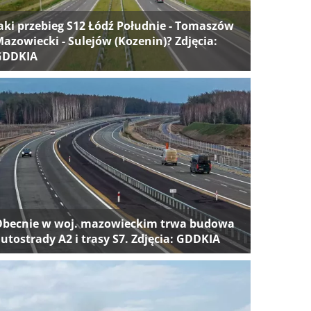
aki przebieg S12 Łódź Południe - Tomaszów
azowiecki - Sulejów (Kozenin)? Zdjęcia:
GDDKIA
Obecnie w woj. mazowieckim trwa budowa
utostrady A2 i trasy S7. Zdjęcia: GDDKIA