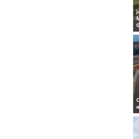
J
M
a