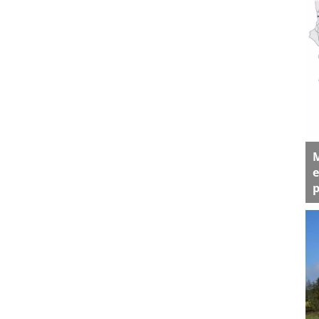
M
e
p