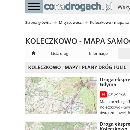
Wszy
Strona główna
Miejscowości
Koleczkowo - mapa 
KOLECZKOWO - MAPA SAM
Lista dróg
Informacje
KOLECZKOWO - MAPY I PLANY DRÓG I ULIC
Droga ekspre
Gdynia
2015-11-20 |
S6
Mapa przebiegu T
Koleczkowo - Gdy
dwujezdniowej dro
Droga ekspre
Koleczkowo