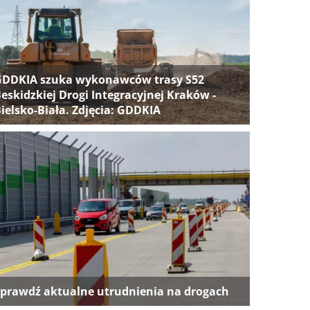
GDDKIA szuka wykonawców trasy S52
eskidzkiej Drogi Integracyjnej Kraków -
ielsko-Biała. Zdjęcia: GDDKIA
prawdź aktualne utrudnienia na drogach