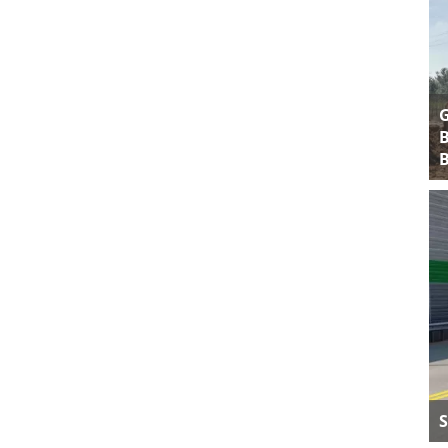
B
B
S