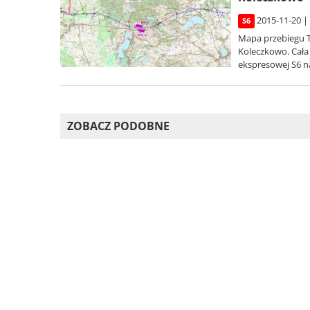
2015-11-20 |
S6
Mapa przebiegu T
Koleczkowo. Cała
ekspresowej S6 n
ZOBACZ PODOBNE