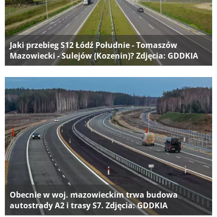
Jaki przebieg S12 Łódź Południe - Tomaszów
Mazowiecki - Sulejów (Kozenin)? Zdjęcia: GDDKIA
Obecnie w woj. mazowieckim trwa budowa
autostrady A2 i trasy S7. Zdjęcia: GDDKIA