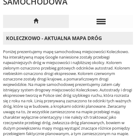
SAMOCHODOWA
KOLECZKOWO - AKTUALNA MAPA DRÓG
Poniżej prezentujemy mapę samochodową miejscowości Koleczkowo.
Na interaktywną mapę Google naniesione zostały przebiegi
najważniejszych dróg w miejscowości i najbliższej okolicy. Kolorem
zielonym oznaczono przebieg gotowych odcinków autostrad. Kolorem
niebieskim oznaczono drogi ekspresowe. Kolorem czerwonym
oznaczone zostały drogi krajowe, a pomarańczowym drogi
wojewódzkie. Na mapie samochodowej prezentujemy zatem cały
istniejący system drogowy miejscowości Koleczkowo. Autostrady i drogi
ekspresowe tworzą w Polsce sieć dróg szybkiego ruchu, która rozrasta
się z roku na rok. Linią przerywaną zaznaczono te odcinki tych ważnych
dróg, które są w budowie, a kropkami odcinki planowane. Zwracamy
uwagę na to, że wszystkie zamieszczone na mapie przebiegi mają
charakter wyłącznie orientacyjny i nie należy ich traktować jako
rzeczywiste przebiegi dróg, zwłaszcza dróg planowanych, bowiem w
dużym powiększeniu mapy mogą wystąpić znaczące różnice pomiędzy
przebiegiem faktycznie planowanym, a tym zamieszczonym na mapie.