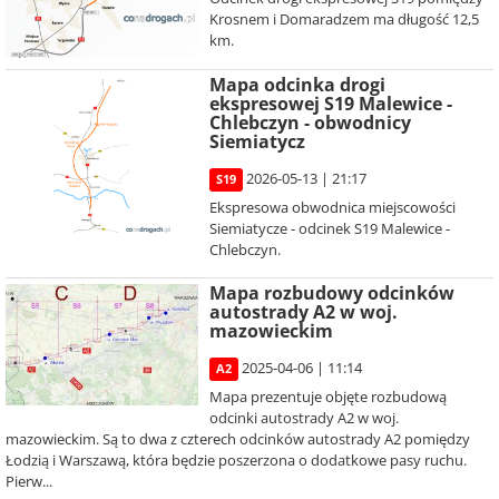
Krosnem i Domaradzem ma długość 12,5
km.
Mapa odcinka drogi
ekspresowej S19 Malewice -
Chlebczyn - obwodnicy
Siemiatycz
2026-05-13 | 21:17
S19
Ekspresowa obwodnica miejscowości
Siemiatycze - odcinek S19 Malewice -
Chlebczyn.
Mapa rozbudowy odcinków
autostrady A2 w woj.
mazowieckim
2025-04-06 | 11:14
A2
Mapa prezentuje objęte rozbudową
odcinki autostrady A2 w woj.
mazowieckim. Są to dwa z czterech odcinków autostrady A2 pomiędzy
Łodzią i Warszawą, która będzie poszerzona o dodatkowe pasy ruchu.
Pierw...