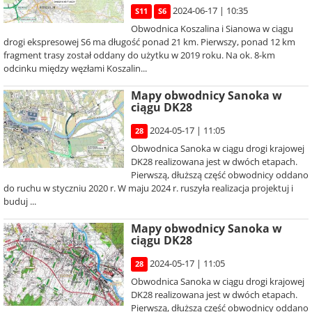
2024-06-17 | 10:35
S11
S6
Obwodnica Koszalina i Sianowa w ciągu
drogi ekspresowej S6 ma długość ponad 21 km. Pierwszy, ponad 12 km
fragment trasy został oddany do użytku w 2019 roku. Na ok. 8-km
odcinku między węzłami Koszalin...
Mapy obwodnicy Sanoka w
ciągu DK28
2024-05-17 | 11:05
28
Obwodnica Sanoka w ciągu drogi krajowej
DK28 realizowana jest w dwóch etapach.
Pierwszą, dłuższą część obwodnicy oddano
do ruchu w styczniu 2020 r. W maju 2024 r. ruszyła realizacja projektuj i
buduj ...
Mapy obwodnicy Sanoka w
ciągu DK28
2024-05-17 | 11:05
28
Obwodnica Sanoka w ciągu drogi krajowej
DK28 realizowana jest w dwóch etapach.
Pierwszą, dłuższą część obwodnicy oddano