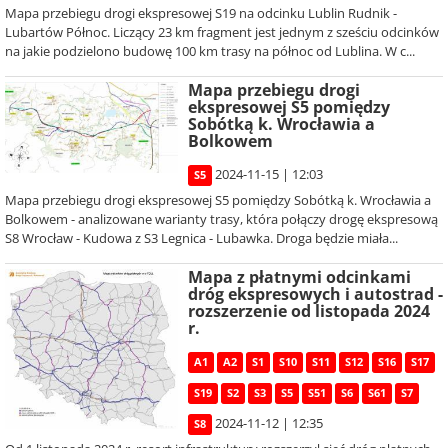
Mapa przebiegu drogi ekspresowej S19 na odcinku Lublin Rudnik -
Lubartów Północ. Liczący 23 km fragment jest jednym z sześciu odcinków
na jakie podzielono budowę 100 km trasy na północ od Lublina. W c...
Mapa przebiegu drogi
ekspresowej S5 pomiędzy
Sobótką k. Wrocławia a
Bolkowem
2024-11-15 | 12:03
S5
Mapa przebiegu drogi ekspresowej S5 pomiędzy Sobótką k. Wrocławia a
Bolkowem - analizowane warianty trasy, która połączy drogę ekspresową
S8 Wrocław - Kudowa z S3 Legnica - Lubawka. Droga będzie miała...
Mapa z płatnymi odcinkami
dróg ekspresowych i autostrad -
rozszerzenie od listopada 2024
r.
A1
A2
S1
S10
S11
S12
S16
S17
S19
S2
S3
S5
S51
S6
S61
S7
2024-11-12 | 12:35
S8