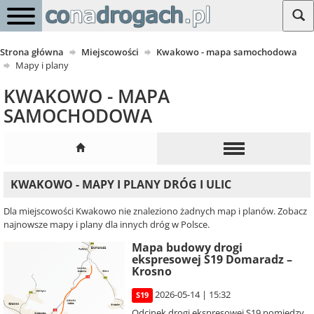
Strona główna
Miejscowości
Kwakowo - mapa samochodowa
Mapy i plany
KWAKOWO - MAPA
SAMOCHODOWA
KWAKOWO - MAPY I PLANY DRÓG I ULIC
Dla miejscowości Kwakowo nie znaleziono żadnych map i planów. Zobacz
najnowsze mapy i plany dla innych dróg w Polsce.
Mapa budowy drogi
ekspresowej S19 Domaradz –
Krosno
2026-05-14 | 15:32
S19
Odcinek drogi ekspresowej S19 pomiędzy