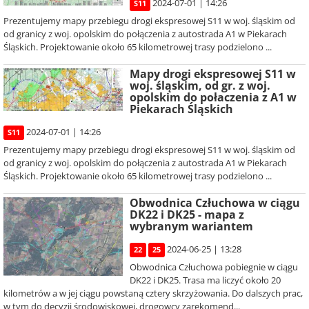
2024-07-01 | 14:26
S11
Prezentujemy mapy przebiegu drogi ekspresowej S11 w woj. śląskim od
od granicy z woj. opolskim do połączenia z autostrada A1 w Piekarach
Śląskich. Projektowanie około 65 kilometrowej trasy podzielono ...
Mapy drogi ekspresowej S11 w
woj. śląskim, od gr. z woj.
opolskim do połaczenia z A1 w
Piekarach Śląskich
2024-07-01 | 14:26
S11
Prezentujemy mapy przebiegu drogi ekspresowej S11 w woj. śląskim od
od granicy z woj. opolskim do połączenia z autostrada A1 w Piekarach
Śląskich. Projektowanie około 65 kilometrowej trasy podzielono ...
Obwodnica Człuchowa w ciągu
DK22 i DK25 - mapa z
wybranym wariantem
2024-06-25 | 13:28
22
25
Obwodnica Człuchowa pobiegnie w ciągu
DK22 i DK25. Trasa ma liczyć około 20
kilometrów a w jej ciągu powstaną cztery skrzyżowania. Do dalszych prac,
w tym do decyzji środowiskowej, drogowcy zarekomend...