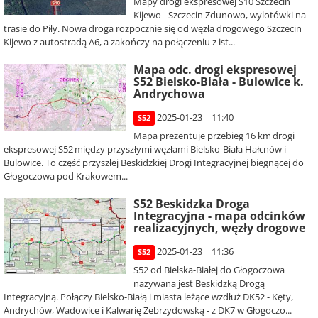
Mapy drogi ekspresowej S10 Szczecin
Kijewo - Szczecin Zdunowo, wylotówki na
trasie do Piły. Nowa droga rozpocznie się od węzła drogowego Szczecin
Kijewo z autostradą A6, a zakończy na połączeniu z ist...
Mapa odc. drogi ekspresowej
S52 Bielsko-Biała - Bulowice k.
Andrychowa
2025-01-23 | 11:40
S52
Mapa prezentuje przebieg 16 km drogi
ekspresowej S52 między przyszłymi węzłami Bielsko-Biała Hałcnów i
Bulowice. To część przyszłej Beskidzkiej Drogi Integracyjnej biegnącej do
Głogoczowa pod Krakowem...
S52 Beskidzka Droga
Integracyjna - mapa odcinków
realizacyjnych, węzły drogowe
2025-01-23 | 11:36
S52
S52 od Bielska-Białej do Głogoczowa
nazywana jest Beskidzką Drogą
Integracyjną. Połączy Bielsko-Białą i miasta leżące wzdłuż DK52 - Kęty,
Andrychów, Wadowice i Kalwarię Zebrzydowską - z DK7 w Głogoczo...