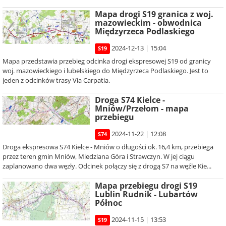
Mapa drogi S19 granica z woj.
mazowieckim - obwodnica
Międzyrzeca Podlaskiego
2024-12-13 | 15:04
S19
Mapa przedstawia przebieg odcinka drogi ekspresowej S19 od granicy
woj. mazowieckiego i lubelskiego do Międzyrzeca Podlaskiego. Jest to
jeden z odcinków trasy Via Carpatia.
Droga S74 Kielce -
Mniów/Przełom - mapa
przebiegu
2024-11-22 | 12:08
S74
Droga ekspresowa S74 Kielce - Mniów o długości ok. 16,4 km, przebiega
przez teren gmin Mniów, Miedziana Góra i Strawczyn. W jej ciągu
zaplanowano dwa węzły. Odcinek połączy się z drogą S7 na węźle Kie...
Mapa przebiegu drogi S19
Lublin Rudnik - Lubartów
Północ
2024-11-15 | 13:53
S19