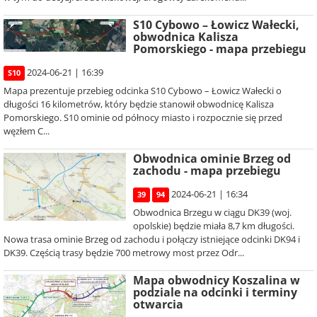
S10 Cybowo – Łowicz Wałecki,
obwodnica Kalisza
Pomorskiego - mapa przebiegu
2024-06-21 | 16:39
S10
Mapa prezentuje przebieg odcinka S10 Cybowo – Łowicz Wałecki o
długości 16 kilometrów, który będzie stanowił obwodnicę Kalisza
Pomorskiego. S10 ominie od północy miasto i rozpocznie się przed
węzłem C...
Obwodnica ominie Brzeg od
zachodu - mapa przebiegu
2024-06-21 | 16:34
39
94
Obwodnica Brzegu w ciągu DK39 (woj.
opolskie) będzie miała 8,7 km długości.
Nowa trasa ominie Brzeg od zachodu i połączy istniejące odcinki DK94 i
DK39. Częścią trasy będzie 700 metrowy most przez Odr...
Mapa obwodnicy Koszalina w
podziale na odcinki i terminy
otwarcia