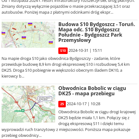
Od 1 listopada 2024 r. resort infrastruktury rozszerzył sieć dróg płatnych.
Zmiany dotyczą wyłącznie pojazdów o masie przekraczającej 3,5 t oraz
autobusów. Poniżej mapa z płatnymi odcinkami dróg ekspr...
Budowa S10 Bydgoszcz - Toruń.
Mapa odc. S10 Bydgoszcz
Południe - Bydgoszcz Park
Przemysłowy
2024-10-31 | 15:11
S10
Na mapie droga S10 jako obwodnica Bydgoszczy - zadanie, które
przewiduje budowę 8,9 km drogi ekspresowej S10 i rozbudowę 5,4 km
DK25. Droga S10 pobiegnie w większości obecnym śladem DK10, a
kierowcy b...
Obwodnica Bobolic w ciągu
DK25 - mapa przebiegu
2024-10-17 | 10:28
25
Obwodnica Bobolic w ciągu drogi krajowej
DK25 będzie miała 1,1 km. Połączy się z
drogą ekspresową S11 i dzięki temu
wyprowadzi ruch tranzytowy z miejscowości. Poniższa mapa pokazuje
przebieg obwodnicy...