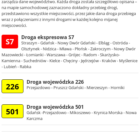
zarządza dane województwo. Każda droga została szczegółowo opisana –
na mapie samochodowej zaznaczono dokładny przebieg drogi,
przedstawiono wszystkie miejscowości, przez jakie dana droga przebiega
wraz z połączeniami z innymi drogami w każdej kolejno mijanej
miejscowości.
Droga ekspresowa S7
S7
Straszyn - Gdańsk - Nowy Dwór Gdański - Elbląg - Ostróda -
Olsztynek - Nidzica - Mława - Płońsk - Zakroczym - Nowy Dwór
Mazowiecki - Łomianki - Warszawa - Grójec - Radom - Skarżysko-
Kamienna - Suchedniów - Kielce - Chęciny - Jędrzejów - Kraków - Myślenice
- Lubień - Rabka
Droga wojewódzka 226
226
Przejazdowo - Pruszcz Gdański - Mierzeszyn - Horniki
Droga wojewódzka 501
501
Gdańsk -Przejazdowo - Mikoszewo - Krynica Morska - Nowa
Karczma