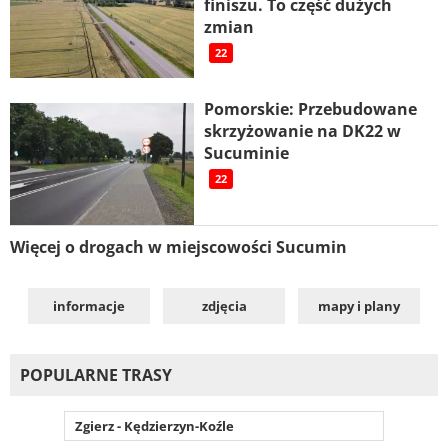
finiszu. To część dużych
zmian
22
Pomorskie: Przebudowane
skrzyżowanie na DK22 w
Sucuminie
22
Więcej o drogach w miejscowości Sucumin
informacje
zdjęcia
mapy i plany
POPULARNE TRASY
Zgierz - Kędzierzyn-Koźle