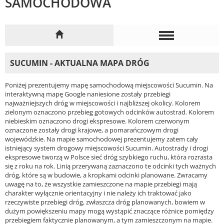
SAMOCHODOWA
SUCUMIN - AKTUALNA MAPA DRÓG
Poniżej prezentujemy mapę samochodową miejscowości Sucumin. Na
interaktywną mapę Google naniesione zostały przebiegi
najważniejszych dróg w miejscowości i najbliższej okolicy. Kolorem
zielonym oznaczono przebieg gotowych odcinków autostrad. Kolorem
niebieskim oznaczono drogi ekspresowe. Kolorem czerwonym
oznaczone zostały drogi krajowe, a pomarańczowym drogi
wojewódzkie. Na mapie samochodowej prezentujemy zatem cały
istniejący system drogowy miejscowości Sucumin. Autostrady i drogi
ekspresowe tworzą w Polsce sieć dróg szybkiego ruchu, która rozrasta
się z roku na rok. Linią przerywaną zaznaczono te odcinki tych ważnych
dróg, które są w budowie, a kropkami odcinki planowane. Zwracamy
uwagę na to, że wszystkie zamieszczone na mapie przebiegi mają
charakter wyłącznie orientacyjny i nie należy ich traktować jako
rzeczywiste przebiegi dróg, zwłaszcza dróg planowanych, bowiem w
dużym powiększeniu mapy mogą wystąpić znaczące różnice pomiędzy
przebiegiem faktycznie planowanym, a tym zamieszczonym na mapie.