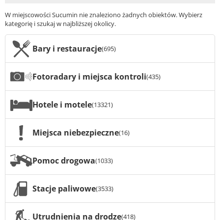
W miejscowości Sucumin nie znaleziono żadnych obiektów. Wybierz
kategorię i szukaj w najbliższej okolicy.
Bary i restauracje
(695)
Fotoradary i miejsca kontroli
(435)
Hotele i motele
(13321)
Miejsca niebezpieczne
(16)
Pomoc drogowa
(1033)
Stacje paliwowe
(3533)
Utrudnienia na drodze
(418)