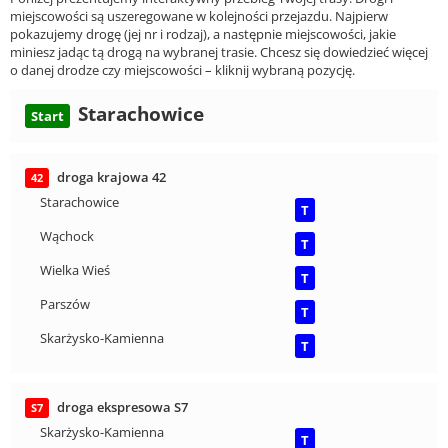
miejscowości są uszeregowane w kolejności przejazdu. Najpierw
pokazujemy drogę (jej nr i rodzaj), a następnie miejscowości, jakie
miniesz jadąc tą drogą na wybranej trasie. Chcesz się dowiedzieć więcej
o danej drodze czy miejscowości – kliknij wybraną pozycję.
Starachowice
Start
droga krajowa 42
42
Starachowice
T
Wąchock
T
Wielka Wieś
T
Parszów
T
Skarżysko-Kamienna
T
droga ekspresowa S7
S7
Skarżysko-Kamienna
T