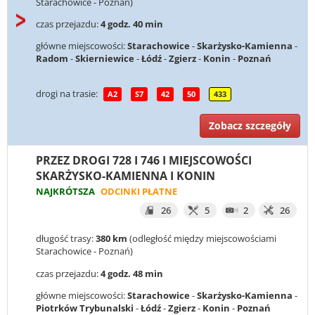
Starachowice - Poznań)
czas przejazdu:
4 godz. 40 min
główne miejscowości:
Starachowice
-
Skarżysko-Kamienna
-
Radom
-
Skierniewice
-
Łódź
-
Zgierz
-
Konin
-
Poznań
drogi na trasie:
A2
S7
42
50
433
Zobacz szczegóły
PRZEZ DROGI 728 I 746 I MIEJSCOWOŚCI
SKARŻYSKO-KAMIENNA I KONIN
NAJKRÓTSZA
ODCINKI PŁATNE
26
5
2
26
długość trasy:
380 km
(odległość między miejscowościami
Starachowice - Poznań)
czas przejazdu:
4 godz. 48 min
główne miejscowości:
Starachowice
-
Skarżysko-Kamienna
-
Piotrków Trybunalski
-
Łódź
-
Zgierz
-
Konin
-
Poznań