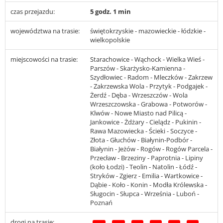
czas przejazdu:
5 godz. 1 min
województwa na trasie:
świętokrzyskie - mazowieckie - łódzkie -
wielkopolskie
miejscowości na trasie:
Starachowice - Wąchock - Wielka Wieś -
Parszów - Skarżysko-Kamienna -
Szydłowiec - Radom - Mleczków - Zakrzew
- Zakrzewska Wola - Przytyk - Podgajek -
Żerdź - Dęba - Wrzeszczów - Wola
Wrzeszczowska - Grabowa - Potworów -
Klwów - Nowe Miasto nad Pilicą -
Jankowice - Żdżary - Cielądz - Pukinin -
Rawa Mazowiecka - Ścieki - Soczyce -
Złota - Głuchów - Białynin-Podbór -
Białynin - Jeżów - Rogów - Rogów Parcela -
Przecław - Brzeziny - Paprotnia - Lipiny
(koło Łodzi) - Teolin - Natolin - Łódź -
Stryków - Zgierz - Emilia - Wartkowice -
Dąbie - Koło - Konin - Modła Królewska -
Sługocin - Słupca - Września - Luboń -
Poznań
drogi na trasie: