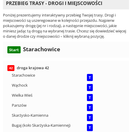
PRZEBIEG TRASY - DROGI I MIEJSCOWOŚCI
Poniżej prezentujemy interaktywny przebieg Twojej trasy. Drogi i
miejscowości są uszeregowane w kolejności przejazdu. Najpierw
pokazujemy drogę (jej nr i rodzaj), a następnie miejscowości, jakie
miniesz jadąc tą drogą na wybranej trasie. Chcesz się dowiedzieć więcej
o danej drodze czy miejscowości – kliknij wybraną pozycję.
Starachowice
Start
droga krajowa 42
42
Starachowice
T
Wąchock
T
Wielka Wieś
T
Parszów
T
Skarżysko-Kamienna
T
Bugaj (koło Skarżyska-Kamiennej)
T