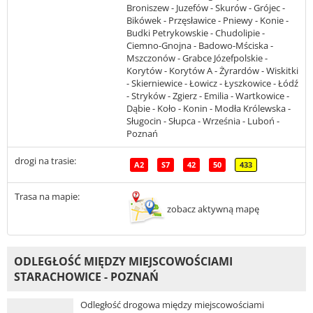
Broniszew - Juzefów - Skurów - Grójec -
Bikówek - Przęsławice - Pniewy - Konie -
Budki Petrykowskie - Chudolipie -
Ciemno-Gnojna - Badowo-Mściska -
Mszczonów - Grabce Józefpolskie -
Korytów - Korytów A - Żyrardów - Wiskitki
- Skierniewice - Łowicz - Łyszkowice - Łódź
- Stryków - Zgierz - Emilia - Wartkowice -
Dąbie - Koło - Konin - Modła Królewska -
Sługocin - Słupca - Września - Luboń -
Poznań
drogi na trasie:
A2
S7
42
50
433
Trasa na mapie:
zobacz aktywną mapę
ODLEGŁOŚĆ MIĘDZY MIEJSCOWOŚCIAMI
STARACHOWICE - POZNAŃ
Odległość drogowa między miejscowościami