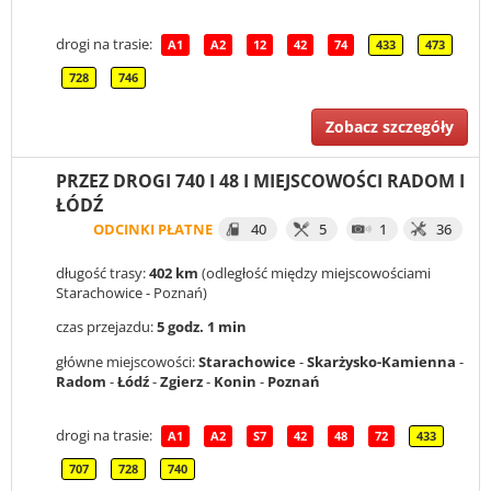
drogi na trasie:
A1
A2
12
42
74
433
473
728
746
Zobacz szczegóły
PRZEZ DROGI 740 I 48 I MIEJSCOWOŚCI RADOM I
ŁÓDŹ
ODCINKI PŁATNE
40
5
1
36
długość trasy:
402 km
(odległość między miejscowościami
Starachowice - Poznań)
czas przejazdu:
5 godz. 1 min
główne miejscowości:
Starachowice
-
Skarżysko-Kamienna
-
Radom
-
Łódź
-
Zgierz
-
Konin
-
Poznań
drogi na trasie:
A1
A2
S7
42
48
72
433
707
728
740