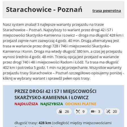
Starachowice - Poznań
trasa powrotna
Nasz system znalazł 3 najlepsze warianty przejazdu na trasie
Starachowice – Poznań. Najszybszy to wariant przez drogi 42 i S7 i
miejscowości Skarżysko-Kamienna i Łowicz – droga ma długość 428 km i
przejazd zajmie nam zazwyczaj 4 godz. 40 min. Drugą alternatywą jest
trasa w wariancie przez drogi 728 i 746 i miejscowości Skarżysko-
Kamienna i Konin. Droga ma wtedy długość 380 km, a czas jej przejazdu
wynosi średnio 4 godz. 48 min. Trzecią opcją jest przejazd w wariancie
przez drogi 740 i 48 i miejscowości Radom i Łódź. Ta trasa ma długość
402 km i potrzeba 5 godz. 1 min na jej przejechanie. Wszystkie warianty
przejazdu trasy Starachowice – Poznań szczegółowo opisujemy poniżej -
kliknij w wybrany wariant i sprawdź pełen opis trasy.
PRZEZ DROGI 42 I S7 I MIEJSCOWOŚCI
SKARŻYSKO-KAMIENNA I ŁOWICZ
NAJDŁUŻSZA
NAJSZYBSZA
ODCINKI PŁATNE
26
9
3
20
długość trasy:
428 km
(odległość między miejscowościami