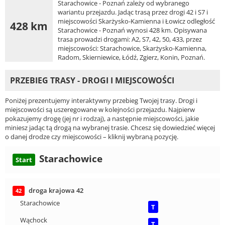
Starachowice - Poznań zależy od wybranego
wariantu przejazdu. Jadąc trasą przez drogi 42 i S7 i
miejscowości Skarżysko-Kamienna i Łowicz odległość
428 km
Starachowice - Poznań wynosi 428 km. Opisywana
trasa prowadzi drogami: A2, S7, 42, 50, 433, przez
miejscowości: Starachowice, Skarżysko-Kamienna,
Radom, Skierniewice, Łódź, Zgierz, Konin, Poznań.
PRZEBIEG TRASY - DROGI I MIEJSCOWOŚCI
Poniżej prezentujemy interaktywny przebieg Twojej trasy. Drogi i
miejscowości są uszeregowane w kolejności przejazdu. Najpierw
pokazujemy drogę (jej nr i rodzaj), a następnie miejscowości, jakie
miniesz jadąc tą drogą na wybranej trasie. Chcesz się dowiedzieć więcej
o danej drodze czy miejscowości – kliknij wybraną pozycję.
Starachowice
Start
droga krajowa 42
42
Starachowice
T
Wąchock
T