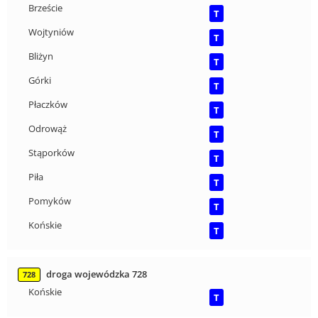
Brzeście
T
Wojtyniów
T
Bliżyn
T
Górki
T
Płaczków
T
Odrowąż
T
Stąporków
T
Piła
T
Pomyków
T
Końskie
T
droga wojewódzka 728
728
Końskie
T