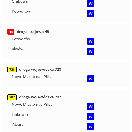
Grabowa
W
Potworów
W
droga krajowa 48
48
Potworów
W
Klwów
W
droga wojewódzka 728
728
Nowe Miasto nad Pilicą
W
droga wojewódzka 707
707
Nowe Miasto nad Pilicą
W
Jankowice
W
Żdżary
W