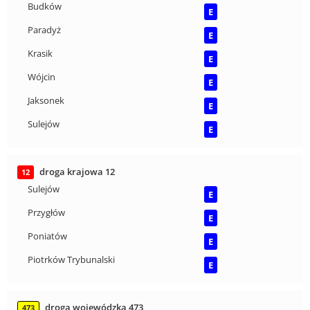
Budków
E
Paradyż
E
Krasik
E
Wójcin
E
Jaksonek
E
Sulejów
E
droga krajowa 12
12
Sulejów
E
Przygłów
E
Poniatów
E
Piotrków Trybunalski
E
droga wojewódzka 473
473