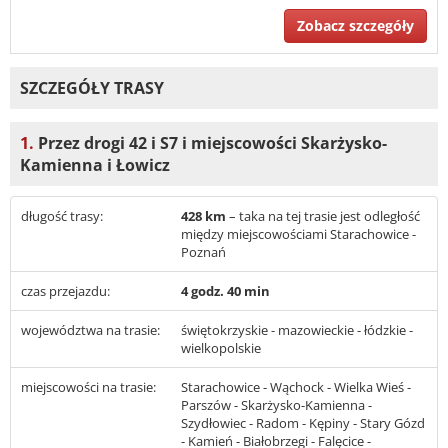
Zobacz szczegóły
SZCZEGÓŁY TRASY
1.
Przez drogi 42 i S7 i miejscowości Skarżysko-
Kamienna i Łowicz
długość trasy:
428 km
– taka na tej trasie jest odległość
między miejscowościami Starachowice -
Poznań
czas przejazdu:
4 godz. 40 min
województwa na trasie:
świętokrzyskie - mazowieckie - łódzkie -
wielkopolskie
miejscowości na trasie:
Starachowice - Wąchock - Wielka Wieś -
Parszów - Skarżysko-Kamienna -
Szydłowiec - Radom - Kępiny - Stary Gózd
- Kamień - Białobrzegi - Falęcice -