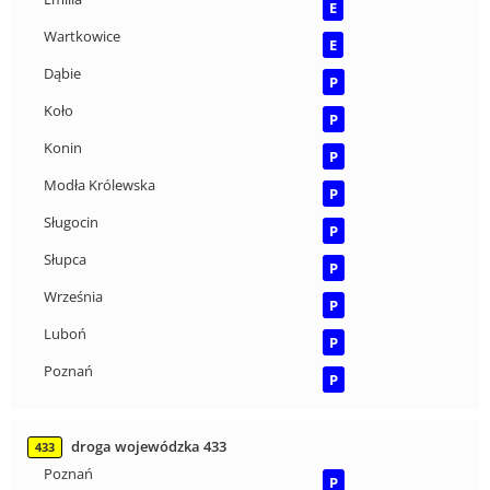
E
Wartkowice
E
Dąbie
P
Koło
P
Konin
P
Modła Królewska
P
Sługocin
P
Słupca
P
Września
P
Luboń
P
Poznań
P
droga wojewódzka 433
433
Poznań
P