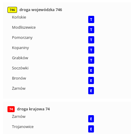
droga wojewódzka 746
746
Końskie
T
Modliszewice
T
Pomorzany
T
Kopaniny
T
Grabków
T
Soczówki
E
Bronów
E
Żarnów
E
droga krajowa 74
74
Żarnów
E
Trojanowice
E