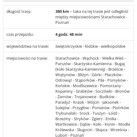
długość trasy:
380 km
– taka na tej trasie jest odległość
między miejscowościami Starachowice -
Poznań
czas przejazdu:
4 godz. 48 min
województwa na trasie:
świętokrzyskie - łódzkie - wielkopolskie
miejscowości na trasie:
Starachowice - Wąchock - Wielka Wieś -
Parszów - Skarżysko-Kamienna - Bugaj
(koło Skarżyska-Kamiennej) - Brzeście -
Wojtyniów - Bliżyn - Górki - Płaczków -
Odrowąż - Stąporków - Piła - Pomyków -
Końskie - Modliszewice - Pomorzany -
Kopaniny - Grabków - Soczówki - Bronów
- Żarnów - Trojanowice - Budków -
Paradyż - Krasik - Wójcin - Jaksonek -
Sulejów - Przygłów - Poniatów - Piotrków
Trybunalski - Srock - Tuszyn - Łódź -
Brzeziny - Stryków - Zgierz - Emilia -
Wartkowice - Dąbie - Koło - Konin - Modła
Królewska - Sługocin - Słupca - Września -
Luboń - Poznań