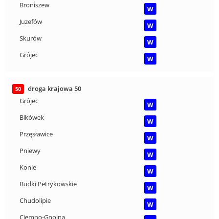
Broniszew
W
Juzefów
W
Skurów
W
Grójec
W
droga krajowa 50
50
Grójec
W
Bikówek
W
Przęsławice
W
Pniewy
W
Konie
W
Budki Petrykowskie
W
Chudolipie
W
Ciemno-Gnojna