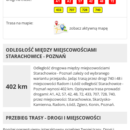
A1
A2
S7
42
48
72
433
707
728
740
Trasa na mapie:
zobacz aktywną mapę
ODLEGŁOŚĆ MIĘDZY MIEJSCOWOŚCIAMI
STARACHOWICE - POZNAŃ
Odległość drogowa między miejscowościami
Starachowice - Poznań zależy od wybranego
wariantu przejazdu. Jadąc trasą przez drogi 740 i 48 i
miejscowości Radom i Łódź odległość Starachowice -
402 km
Poznań wynosi 402 km. Opisywana trasa prowadzi
drogami: A1, A2, S7, 42, 48, 72, 433, 707, 728, 740,
przez miejscowości: Starachowice, Skarżysko-
Kamienna, Radom, Łódź, Zgierz, Konin, Poznań.
PRZEBIEG TRASY - DROGI I MIEJSCOWOŚCI
Poniżej prezentujemy interaktywny przebieg Twojej trasy. Drogi i