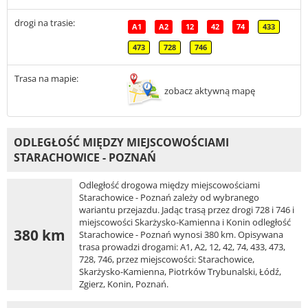
drogi na trasie:
A1
A2
12
42
74
433
473
728
746
Trasa na mapie:
zobacz aktywną mapę
ODLEGŁOŚĆ MIĘDZY MIEJSCOWOŚCIAMI
STARACHOWICE - POZNAŃ
Odległość drogowa między miejscowościami
Starachowice - Poznań zależy od wybranego
wariantu przejazdu. Jadąc trasą przez drogi 728 i 746 i
miejscowości Skarżysko-Kamienna i Konin odległość
380 km
Starachowice - Poznań wynosi 380 km. Opisywana
trasa prowadzi drogami: A1, A2, 12, 42, 74, 433, 473,
728, 746, przez miejscowości: Starachowice,
Skarżysko-Kamienna, Piotrków Trybunalski, Łódź,
Zgierz, Konin, Poznań.