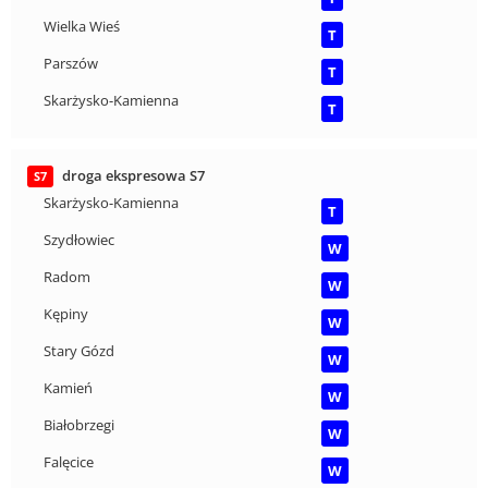
Wielka Wieś
T
Parszów
T
Skarżysko-Kamienna
T
droga ekspresowa S7
S7
Skarżysko-Kamienna
T
Szydłowiec
W
Radom
W
Kępiny
W
Stary Gózd
W
Kamień
W
Białobrzegi
W
Falęcice
W