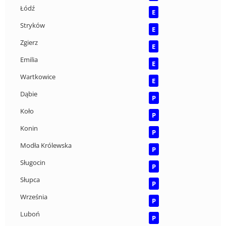
Łódź
E
Stryków
E
Zgierz
E
Emilia
E
Wartkowice
E
Dąbie
P
Koło
P
Konin
P
Modła Królewska
P
Sługocin
P
Słupca
P
Września
P
Luboń
P