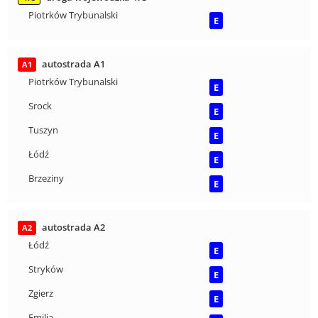
Piotrków Trybunalski
E
autostrada A1
A1
Piotrków Trybunalski
E
Srock
E
Tuszyn
E
Łódź
E
Brzeziny
E
autostrada A2
A2
Łódź
E
Stryków
E
Zgierz
E
Emilia