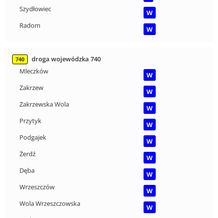
Szydłowiec
W
Radom
W
droga wojewódzka 740
740
Mleczków
W
Zakrzew
W
Zakrzewska Wola
W
Przytyk
W
Podgajek
W
Żerdź
W
Dęba
W
Wrzeszczów
W
Wola Wrzeszczowska
W