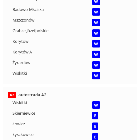
W
Badowo-Mściska
W
Mszczonów
W
Grabce Józefpolskie
W
Korytów
W
Korytów A
W
Żyrardów
W
Wiskitki
W
autostrada A2
A2
Wiskitki
W
Skierniewice
E
Łowicz
E
Łyszkowice
E